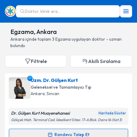
Doktor, klinik ara...
Egzama, Ankara
Ankara
içinde toplam
3
Egzama
uygulayan doktor - uzman
bulundu
Filtrele
Akıllı Sıralama
Uzm. Dr. Gülşen Kurt
Geleneksel ve Tamamlayıcı Tıp
Ankara
, Sincan
Dr. Gülşen Kurt Muayenehanesi
Haritada Göster
Gökçek Mah. Terminal Cad. İdealkent Sitesi. 17-A Blok. Daire 16 (Kat 3)
Randevu Talep Et