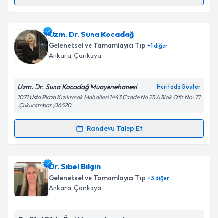
Randevu Takvimi Talebi
Uzm. Dr. Gülşen Kurt
için randevu takvimi talebi
Uzm. Dr. Suna Kocadağ
oluşturun. Size bu uzmandan randevu almanız için bir
Geleneksel ve Tamamlayıcı Tıp
+
1
diğer
takvim hazırlandığında e-posta ile bilgilendireceğiz.
Ankara
, Çankaya
E-posta Adresiniz
Uzm. Dr. Suna Kocadağ Muayenehanesi
Haritada Göster
1071 Usta Plaza Kızılırmak Mahallesi 1443 Cadde No 25 A Blok Ofis No: 77
,Çukurambar ,06520
Kişisel verilerimin işlenmesine ilişkin
Aydınlatma
Randevu Talep Et
Metni
'ni okudum ve kişisel verilerimin belirtilen
Randevu Takvimi Talebi
kapsamda işlenmesini kabul ediyorum.
Uzm. Dr. Suna Kocadağ
için randevu takvimi talebi
Dr. Sibel Bilgin
Takvim Talebini Gönder
oluşturun. Size bu uzmandan randevu almanız için bir
Geleneksel ve Tamamlayıcı Tıp
+
3
diğer
takvim hazırlandığında e-posta ile bilgilendireceğiz.
Ankara
, Çankaya
E-posta Adresiniz