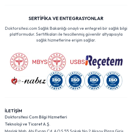
SERTİFİKA VE ENTEGRASYONLAR
Doktorsitesi.com Sağlık Bakanlığı onaylı ve entegreli bir sağlık bilgi
platformudur. Sertifikaları ile tescillenmiş güvenilir altyapısıyla
sağlık hizmetlerine erişim sağlar.
İLETİŞİM
Doktorsitesi Com Bilgi Hizmetleri
Teknoloji ve Ticaret A.Ş.
Maslak Mah. Ahi Evran Cd. A.O.S 55 Sokak No:2 Aksoy Plaza Giriş