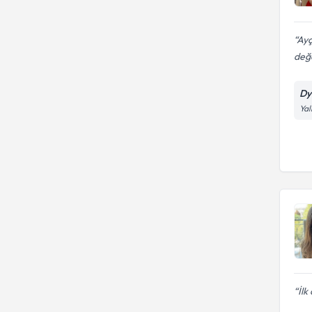
Ayç
değ
Dy
Yal
İlk