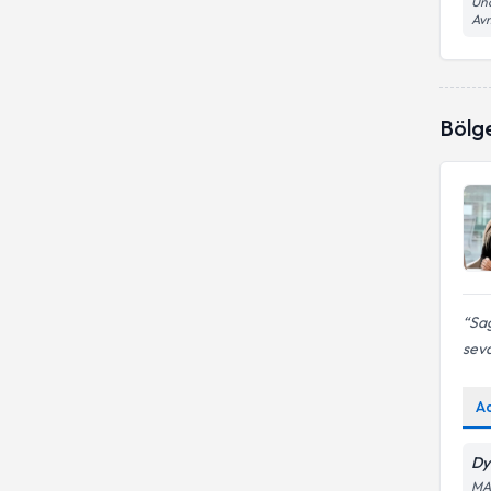
Beslenme
Unc
Avm
Diyabette beslenme
Bölg
Sağ
sevd
A
Dy
MA