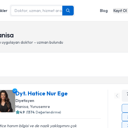
ikler
Blog
Kayıt Ol
anisa
u
uygulayan doktor - uzman bulundu
Dyt. Hatice Nur Ege
Diyetisyen
Manisa
, Yunusemre
4.9
(
1374
Değerlendirme)
ice hanım bilgisi ve de nazik yaklaşımını çok