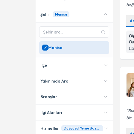
beğ
Şehir
Manisa
Online danışmanlık sunan
A
uzmanları göster
Sadece
Manisa
bölgesinde
Di
uzman ara
Da
Manisa
Utk
İlçe
Yakınımda Ara
Branşlar
Konumuma yakın uzmanları
Yunusemre
göster
Buk
Alaşehir
İlgi Alanları
bir..
Hizmetler
Duygusal Yeme Bozukluğu
Diyetisyen
A