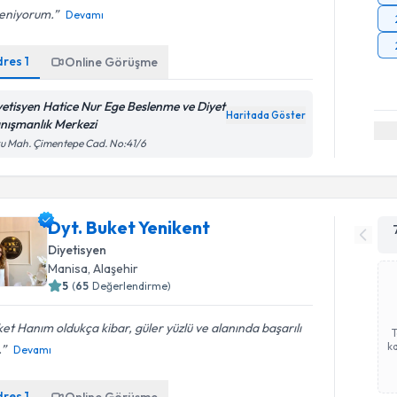
eniyorum.
Devamı
dres
1
Online Görüşme
yetisyen Hatice Nur Ege Beslenme ve Diyet
Haritada Göster
nışmanlık Merkezi
u Mah. Çimentepe Cad. No:41/6
Dyt. Buket Yenikent
Diyetisyen
Manisa
, Alaşehir
5
(
65
Değerlendirme)
et Hanım oldukça kibar, güler yüzlü ve alanında başarılı
ka
.
Devamı
dres
1