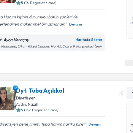
5
(
16
Değerlendirme)
a Hanım kişinin durumunu bütün yönleriyle
ka
erlendiren mükemmel bir uzmandır.
Devamı
t. Ayça Karaçay
Haritada Göster
ı Mahallesi, Okan Yüksel Caddesi No: 43, Daire: 9, Karşıyaka / İzmir
Dyt. Tuba Açıkkol
Diyetisyen
Aydın
, Nazilli
5
(
157
Değerlendirme)
 diyetisyen deneyimim, tuba hanım harika birisi
Devamı
ka