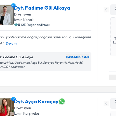
Dyt. Fadime Gül Alkaya
Diyetisyen
İzmir
, Konak
5
(
23
Değerlendirme)
ğru yönlendirme doğru program güzel sonuç: ) emeğinize
ka
ık
Devamı
t. Fadime Gül Alkaya
Haritada Göster
eniz Mah. Gaziosman Paşa Bul. Süreyya Reyent İş Hanı No:30
re:110 Konak İzmir
Dyt. Ayça Karaçay
Diyetisyen
İzmir
, Karşıyaka