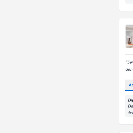
Sev
den
A
Di
Da
Avc