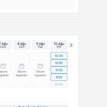
Takvim Talebini Gönder
7 Ağu
8 Ağu
9 Ağu
10 Ağu
Cum
Cmt
Paz
Pzt
10:00
10:30
11:00
Takvim
Takvim
Takvim
palıdır
kapalıdır
kapalıdır
11:30
12:00