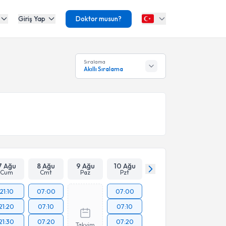
Giriş Yap
Doktor musun?
Sıralama
Akıllı Sıralama
7 Ağu
8 Ağu
9 Ağu
10 Ağu
Cum
Cmt
Paz
Pzt
21:10
07:00
07:00
21:20
07:10
07:10
21:30
07:20
07:20
Takvim