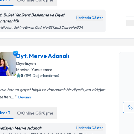
Online Görüşme
t. Buket Yenikent Beslenme ve Diyet
Haritada Göster
nışmanlığı
ylül Mah. Sekine Evren Cad. No:33 Kat:3 Daire No:304
Randevu T
Dyt. Merve Adanalı
Dyt. Merv
Diyetisyen
bu uzmandan
Manisa
, Yunusemre
posta ile bi
5
(
199
Değerlendirme)
E-posta Ad
ve hanım gayet bilgili ve donanımlı bir diyetisyen aldığım
etten...
Devamı
dres
1
Online Görüşme
Kişisel
okudum
yetisyen Merve Adanalı
Haritada Göster
işlenm