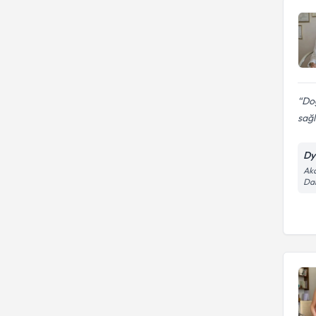
Do
sağl
Dy
Akd
Dai