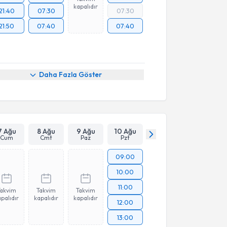
kapalıdır
21:40
07:30
07:30
21:50
07:40
07:40
Daha Fazla Göster
7 Ağu
8 Ağu
9 Ağu
10 Ağu
Cum
Cmt
Paz
Pzt
09:00
10:00
11:00
Takvim
Takvim
Takvim
palıdır
kapalıdır
kapalıdır
12:00
13:00