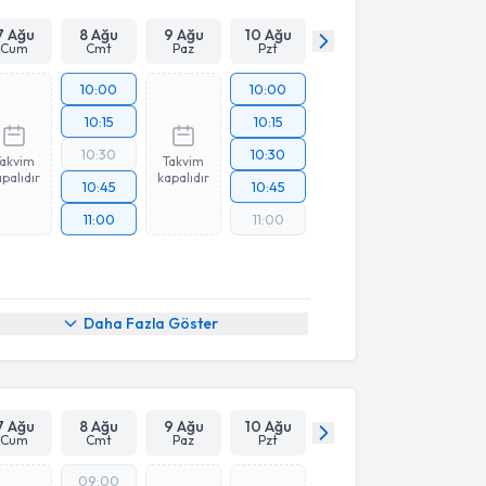
7 Ağu
8 Ağu
9 Ağu
10 Ağu
Cum
Cmt
Paz
Pzt
10:00
10:00
10:15
10:15
10:30
10:30
Takvim
Takvim
palıdır
kapalıdır
10:45
10:45
11:00
11:00
Daha Fazla Göster
7 Ağu
8 Ağu
9 Ağu
10 Ağu
Cum
Cmt
Paz
Pzt
09:00