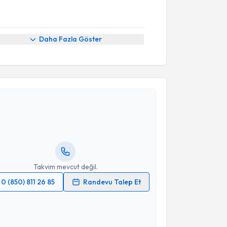
Daha Fazla Göster
akvimi Talebi
e Adanalı
için randevu takvimi talebi oluşturun. Size
 randevu almanız için bir takvim hazırlandığında e-
lgilendireceğiz.
resiniz
Takvim mevcut değil.
0 (850) 811 26 85
Randevu Talep Et
 verilerimin işlenmesine ilişkin
Aydınlatma Metni
'ni
 ve kişisel verilerimin belirtilen kapsamda
esini kabul ediyorum.