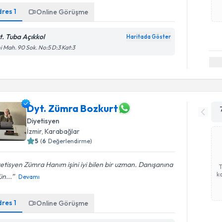
dres
1
Online Görüşme
t. Tuba Açıkkol
Haritada Göster
i Mah. 90 Sok. No:5 D:3 Kat:3
Dyt. Zümra Bozkurt
Diyetisyen
İzmir
, Karabağlar
5
(
6
Değerlendirme)
etisyen Zümra Hanım işini iyi bilen bir uzman. Danışanına
ka
n...
Devamı
dres
1
Online Görüşme