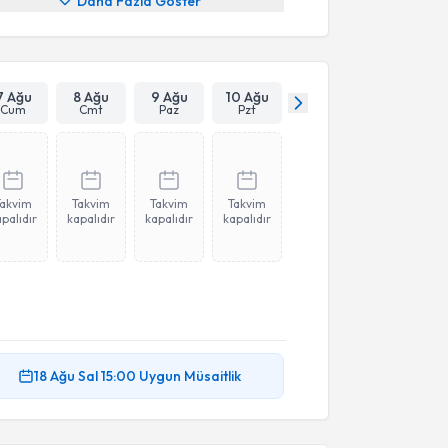
Daha Fazla Göster
7 Ağu
8 Ağu
9 Ağu
10 Ağu
Cum
Cmt
Paz
Pzt
Takvim
Takvim
Takvim
Takvim
palıdır
kapalıdır
kapalıdır
kapalıdır
18 Ağu
Sal
15:00
Uygun Müsaitlik