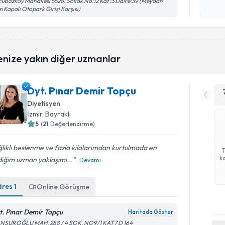
ubozköy Mahallesi 5526. Sokak No:12 Kat :3 Daire:39 (Meydan
 Kapalı Otopark Girişi Karşısı)
enize yakın diğer uzmanlar
Dyt. Pınar Demir Topçu
Diyetisyen
İzmir
, Bayraklı
5
(
21
Değerlendirme)
lıklı beslenme ve fazla kilolarimdan kurtulmada en
ka
iğim uzman yaklaşımı...
Devamı
dres
1
Online Görüşme
t. Pınar Demir Topçu
Haritada Göster
NSUROĞLU MAH. 288 / 4 SOK. NO9/1 KAT7 D 164