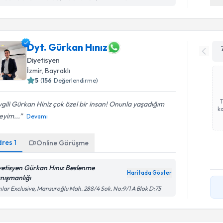
Dyt. Gürkan Hınız
Diyetisyen
İzmir
, Bayraklı
5
(
156
Değerlendirme)
gili Gürkan Hiniz çok özel bir insan! Onunla yaşadığım
ka
eyim...
Devamı
dres
1
Online Görüşme
yetisyen Gürkan Hınız Beslenme
Haritada Göster
nışmanlığı
ılar Exclusive, Mansuroğlu Mah. 288/4 Sok. No:9/1 A Blok D:75