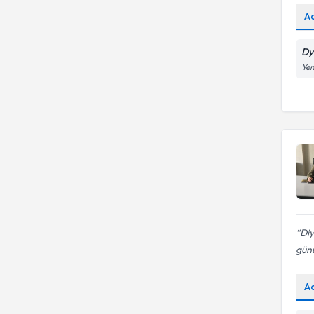
A
Dy
Yen
Diy
günü
A