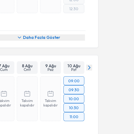
12:30
Daha Fazla Göster
7 Ağu
8 Ağu
9 Ağu
10 Ağu
Cum
Cmt
Paz
Pzt
09:00
09:30
10:00
Takvim
Takvim
Takvim
palıdır
kapalıdır
kapalıdır
10:30
11:00