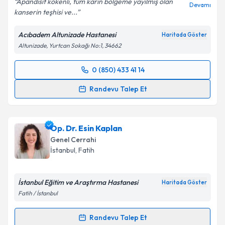
Apandisit kökenli, tüm karın bölgeme yayılmış olan
Devamı
kanserin teşhisi ve...
Kişisel verilerimin işlenmesine ilişkin
Aydınlatma
Metni
'ni okudum ve kişisel verilerimin belirtilen
Acıbadem Altunizade Hastanesi
Haritada Göster
kapsamda işlenmesini kabul ediyorum.
Altunizade, Yurtcan Sokağı No:1, 34662
Takvim Talebini Gönder
0 (850) 433 41 14
Randevu Takvimi Talebi
Randevu Talep Et
Prof. Dr. Bilgi Baca
için randevu takvimi talebi
oluşturun. Size bu uzmandan randevu almanız için bir
Op. Dr. Esin Kaplan
takvim hazırlandığında e-posta ile bilgilendireceğiz.
Genel Cerrahi
E-posta Adresiniz
İstanbul
, Fatih
İstanbul Eğitim ve Araştırma Hastanesi
Haritada Göster
Fatih / İstanbul
Kişisel verilerimin işlenmesine ilişkin
Aydınlatma
Metni
'ni okudum ve kişisel verilerimin belirtilen
Randevu Talep Et
kapsamda işlenmesini kabul ediyorum.
Randevu Takvimi Talebi