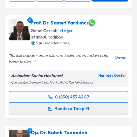
Takvim Talebini Gönder
Prof. Dr. Samet Yardımcı
Genel Cerrahi
+
1
diğer
İstanbul
, Kadıköy
5
(
4
Değerlendirme)
Biricik babamı onun ellerine teslim ettim tedavi edip
Devamı
bana teslim...
Acıbadem Kartal Hastanesi
Haritada Göster
Çavuşoğlu, Sanayi Cad. No:1, 34873 Kartal/İstanbul
0 (850) 433 42 87
Randevu Takvimi Talebi
Randevu Talep Et
Prof. Dr. Samet Yardımcı
için randevu takvimi talebi
oluşturun. Size bu uzmandan randevu almanız için bir
Op. Dr. Babek Tabandeh
takvim hazırlandığında e-posta ile bilgilendireceğiz.