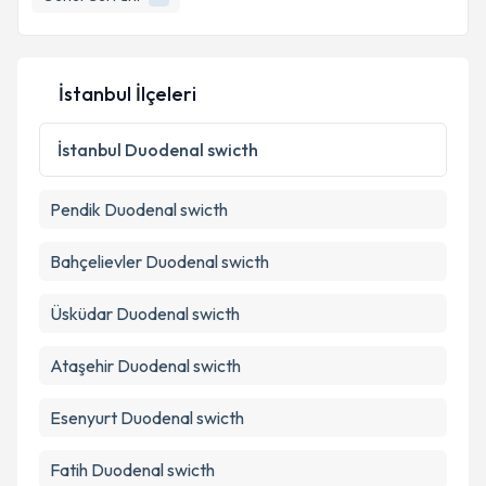
İstanbul İlçeleri
İstanbul
Duodenal swicth
Pendik
Duodenal swicth
Bahçelievler
Duodenal swicth
Üsküdar
Duodenal swicth
Ataşehir
Duodenal swicth
Esenyurt
Duodenal swicth
Fatih
Duodenal swicth