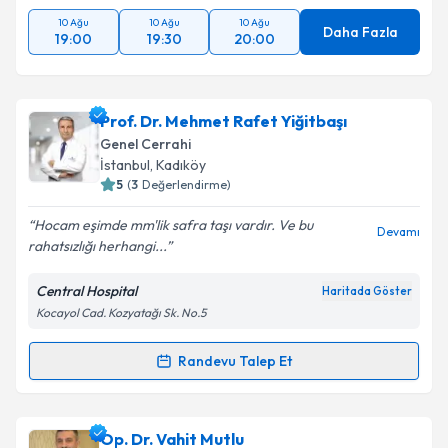
10 Ağu
10 Ağu
10 Ağu
Daha Fazla
19:00
19:30
20:00
Prof. Dr. Mehmet Rafet Yiğitbaşı
Genel Cerrahi
İstanbul
, Kadıköy
5
(
3
Değerlendirme)
Hocam eşimde mm'lik safra taşı vardır. Ve bu
Devamı
rahatsızlığı herhangi...
Central Hospital
Haritada Göster
Kocayol Cad. Kozyatağı Sk. No.5
Randevu Talep Et
Randevu Takvimi Talebi
Prof. Dr. Mehmet Rafet Yiğitbaşı
için randevu
Op. Dr. Vahit Mutlu