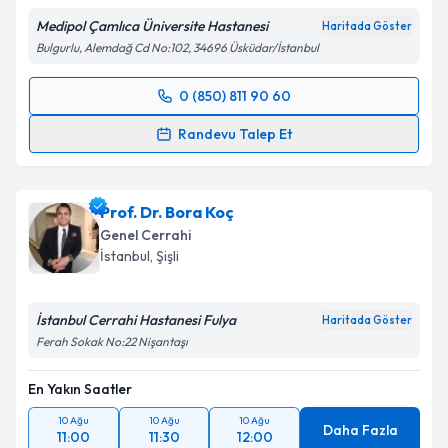
kapsamda işlenmesini kabul ediyorum.
Medipol Çamlıca Üniversite Hastanesi
Haritada Göster
Bulgurlu, Alemdağ Cd No:102, 34696 Üsküdar/İstanbul
Takvim Talebini Gönder
0 (850) 811 90 60
Randevu Takvimi Talebi
Randevu Talep Et
Op. Dr. Cem Oruç
için randevu takvimi talebi
oluşturun. Size bu uzmandan randevu almanız için bir
Prof. Dr. Bora Koç
takvim hazırlandığında e-posta ile bilgilendireceğiz.
Genel Cerrahi
E-posta Adresiniz
İstanbul
, Şişli
İstanbul Cerrahi Hastanesi Fulya
Haritada Göster
Ferah Sokak No:22 Nişantaşı
Kişisel verilerimin işlenmesine ilişkin
Aydınlatma
Metni
'ni okudum ve kişisel verilerimin belirtilen
En Yakın Saatler
kapsamda işlenmesini kabul ediyorum.
10 Ağu
10 Ağu
10 Ağu
Daha Fazla
11:00
11:30
12:00