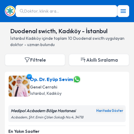
Doktor, klinik ara...
Duodenal swicth, Kadıköy - İstanbul
İstanbul
Kadıköy
içinde toplam
10
Duodenal swicth
uygulayan
doktor - uzman bulundu
Filtrele
Akıllı Sıralama
Op. Dr. Eyüp Sevim
Genel Cerrahi
İstanbul
, Kadıköy
Medipol Acıbadem Bölge Hastanesi
Haritada Göster
Acıbadem, Şht. Emin Çölen Sokağı No:4, 34718
En Yakın Saatler