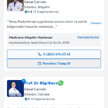
Genel Cerrahi
E-posta Adresiniz
İstanbul
, Ataşehir
4.8
(
7
Değerlendirme)
Yanlış Radyoterapi uygulaması sonucu karın ve pelvik
Devamı
bölgemdeki hasarlar sebebiyle...
Kişisel verilerimin işlenmesine ilişkin
Aydınlatma
Metni
'ni okudum ve kişisel verilerimin belirtilen
Medicana Ataşehir Hastanesi
Haritada Göster
kapsamda işlenmesini kabul ediyorum.
Küçükbakkalköy, Vedat Günyol Cd. No:24, 34750
Takvim Talebini Gönder
0 (850) 474 03 43
Randevu Takvimi Talebi
Randevu Talep Et
Op. Dr. Babek Tabandeh
için randevu takvimi talebi
oluşturun. Size bu uzmandan randevu almanız için bir
takvim hazırlandığında e-posta ile bilgilendireceğiz.
Prof. Dr. Bilgi Baca
Genel Cerrahi
E-posta Adresiniz
İstanbul
, Üsküdar
5
(
1
Değerlendirme)