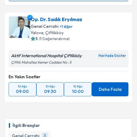
Takvim Talebini Gönder
Op. Dr. Esin Kaplan
için randevu takvimi talebi
Op. Dr. Sadık Eryılmaz
oluşturun. Size bu uzmandan randevu almanız için bir
Genel Cerrahi
+
1
diğer
takvim hazırlandığında e-posta ile bilgilendireceğiz.
Yalova
, Çiftlikköy
5
(
1
Değerlendirme)
E-posta Adresiniz
Aktif International Hospital Çiftlikköy
Haritada Göster
Çiftlik Mahallesi Kemer Caddesi No : 5
Kişisel verilerimin işlenmesine ilişkin
Aydınlatma
En Yakın Saatler
Metni
'ni okudum ve kişisel verilerimin belirtilen
kapsamda işlenmesini kabul ediyorum.
10 Ağu
10 Ağu
10 Ağu
Daha Fazla
09:00
09:30
10:00
Takvim Talebini Gönder
İlgili Branşlar
Genel Cerrahi
3