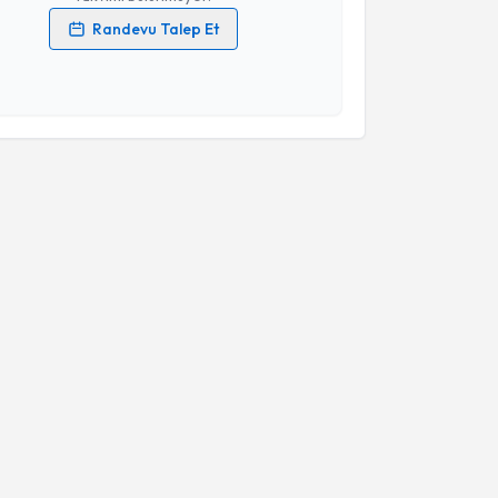
Randevu Talep Et
 verilerimin işlenmesine ilişkin
Aydınlatma Metni
'ni
 ve kişisel verilerimin belirtilen kapsamda
esini kabul ediyorum.
Takvim Talebini Gönder