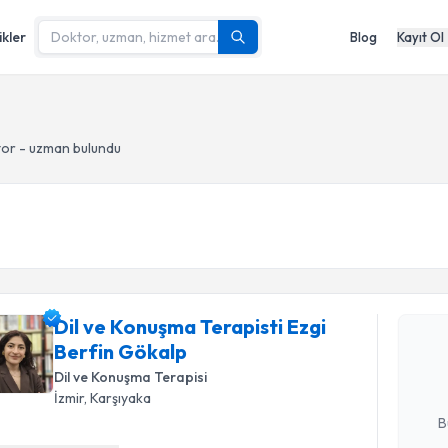
ikler
Blog
Kayıt Ol
or - uzman bulundu
Randevu T
Dil ve Kon
Dil ve Konuşma Terapisti Ezgi
takvimi tal
Berfin Gökalp
bir takvim 
Dil ve Konuşma Terapisi
E-posta Ad
İzmir
, Karşıyaka
B