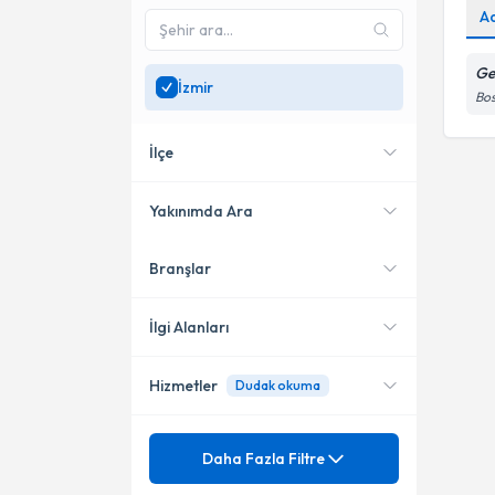
A
Ge
İzmir
Bos
İlçe
Yakınımda Ara
Branşlar
Konumuma yakın uzmanları
Buca
göster
Karşıyaka
İlgi Alanları
Hizmetler
Dudak okuma
Dil ve Konuşma Terapisi
Mezuniyet
Afazi
Daha Fazla Filtre