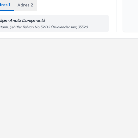
dres
1
Adres
2
Kişisel
lişim Analiz Danışmanlık
okudum
işlenm
tanlı, Şehitler Bulvarı No:59 D:1 Özkalender Apt, 35590