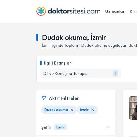
Uzmanlar
Klin
Dudak okuma, İzmir
İzmir
içinde toplam
1
Dudak okuma
uygulayan dokt
İlgili Branşlar
Dil ve Konuşma Terapisi
1
Aktif Filtreler
Dudak okuma
İzmir
Şehir
İzmir