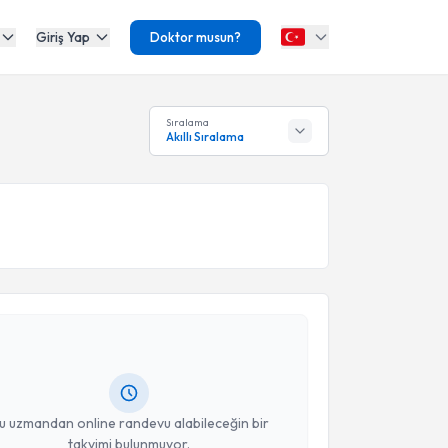
Giriş Yap
Doktor musun?
Sıralama
Akıllı Sıralama
akvimi Talebi
uşma Terapisti Ezgi Berfin Gökalp
için randevu
ebi oluşturun. Size bu uzmandan randevu almanız için
hazırlandığında e-posta ile bilgilendireceğiz.
resiniz
u uzmandan online randevu alabileceğin bir
takvimi bulunmuyor.