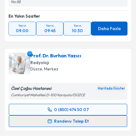
No:58
En Yakın Saatler
Yarın
Yarın
Yarın
Daha Fazla
09:00
09:45
10:30
Prof. Dr. Burhan Yazıcı
Radyoloji
Düzce
, Merkez
Özel Çağsu Hastanesi
Haritada Göster
Cumhuriyet Mahallesi D-100 Karayolu/DÜZCE
0 (850) 474 50 07
Randevu Takvimi Talebi
Randevu Talep Et
Prof. Dr. Burhan Yazıcı
için randevu takvimi talebi