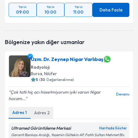
Yarın
Yarın
Yarın
Daha Fazla
09:00
10:00
11:00
Bölgenize yakın diğer uzmanlar
Uzm. Dr. Zeynep Nigar Varlıbaş
Radyoloji
Bursa
, Nilüfer
5
(
30
Değerlendirme)
Çok tatlı hiç acı hissetmiyorum iyiki varsın Nigar
Devamı
hocam...
Adres
1
Adres
2
Ultramed Görüntüleme Merkezi
Haritada Göster
Garanti Bankası Aralığı, Yasemin Gültekin AP, Fatih Sultan Mehmet Blv.