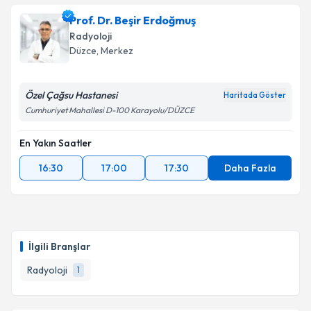
oluşturun. Size bu uzmandan randevu almanız için bir
Prof. Dr. Beşir Erdoğmuş
takvim hazırlandığında e-posta ile bilgilendireceğiz.
Radyoloji
E-posta Adresiniz
Düzce
, Merkez
Özel Çağsu Hastanesi
Haritada Göster
Cumhuriyet Mahallesi D-100 Karayolu/DÜZCE
Kişisel verilerimin işlenmesine ilişkin
Aydınlatma
Metni
'ni okudum ve kişisel verilerimin belirtilen
En Yakın Saatler
kapsamda işlenmesini kabul ediyorum.
16:30
17:00
17:30
Daha Fazla
Takvim Talebini Gönder
İlgili Branşlar
Radyoloji
1