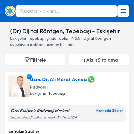
Doktor, klinik ara...
(Dr) Dijital Röntgen, Tepebaşı - Eskişehir
Eskişehir
Tepebaşı
içinde toplam
4
(Dr) Dijital Röntgen
uygulayan doktor - uzman bulundu
Filtrele
Akıllı Sıralama
Uzm. Dr. Ali Murat Aynacı
Radyoloji
Eskişehir
, Tepebaşı
Özel Eskişehir Radyoloji Merkezi
Haritada Göster
Sazova Mh.Ulusal Egemenlik Blv. No:272/A
En Yakın Saatler