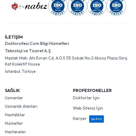
İLETİŞİM
Doktorsitesi Com Bilgi Hizmetleri
Teknoloji ve Ticaret A.Ş.
Maslak Mah. Ahi Evran Cd. A.O.S 55 Sokak No:2 Aksoy Plaza Giriş
Kat Kolektif House
İstanbul, Türkiye
SAĞLIK
PROFESYONELLER
Uzmanlar
Doktorlar İçin
Uzmanlık Alanları
Web Siteniz İçin
Hastalıklar
Kariyer
İşe Alım
Hizmetler
Hastaneler