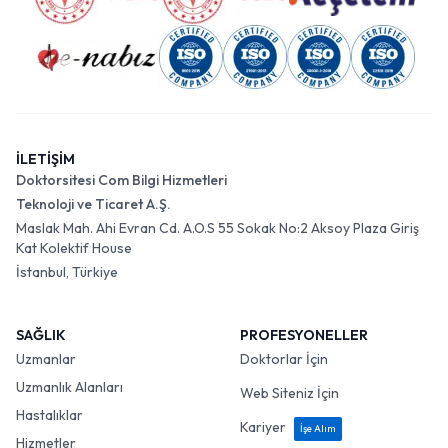
İLETİŞİM
Doktorsitesi Com Bilgi Hizmetleri
Teknoloji ve Ticaret A.Ş.
Maslak Mah. Ahi Evran Cd. A.O.S 55 Sokak No:2 Aksoy Plaza Giriş
Kat Kolektif House
İstanbul, Türkiye
SAĞLIK
PROFESYONELLER
Uzmanlar
Doktorlar İçin
Uzmanlık Alanları
Web Siteniz İçin
Hastalıklar
Kariyer
İşe Alım
Hizmetler