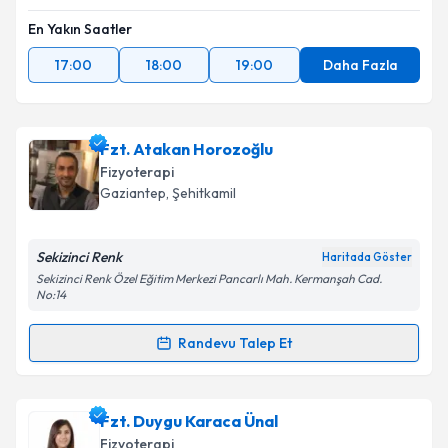
En Yakın Saatler
17:00
18:00
19:00
Daha Fazla
Fzt. Atakan Horozoğlu
Fizyoterapi
Gaziantep
, Şehitkamil
Sekizinci Renk
Haritada Göster
Sekizinci Renk Özel Eğitim Merkezi Pancarlı Mah. Kermanşah Cad.
No:14
Randevu Talep Et
Randevu Takvimi Talebi
Fzt. Atakan Horozoğlu
için randevu takvimi talebi
Fzt. Duygu Karaca Ünal
oluşturun. Size bu uzmandan randevu almanız için bir
Fizyoterapi