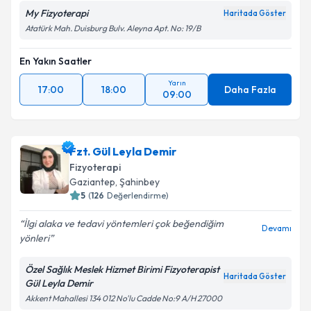
My Fizyoterapi
Haritada Göster
Atatürk Mah. Duisburg Bulv. Aleyna Apt. No: 19/B
En Yakın Saatler
Yarın
17:00
18:00
Daha Fazla
09:00
Fzt. Gül Leyla Demir
Fizyoterapi
Gaziantep
, Şahinbey
5
(
126
Değerlendirme)
İlgi alaka ve tedavi yöntemleri çok beğendiğim
Devamı
yönleri
Özel Sağlık Meslek Hizmet Birimi Fizyoterapist
Haritada Göster
Gül Leyla Demir
Akkent Mahallesi 134 012 No'lu Cadde No:9 A/H 27000