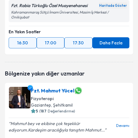
Fzt. Rabia Türkoğlu Özel Muayenehanesi
Haritada Göster
Kahramanmaraş Sütçü İmam Üniversitesi, Masim İş Merkezi /
Onikişubat
En Yakın Saatler
16:30
17:00
17:30
Daha Fazla
Bölgenize yakın diğer uzmanlar
Fzt. Mahmut Yücel
Fizyoterapi
Gaziantep
, Şehitkamil
5
(
187
Değerlendirme)
Mahmut bey ve ekibine çok teşekkür
Devamı
ediyorum.Kardeşim aracılığıyla tanıştım Mahmut...