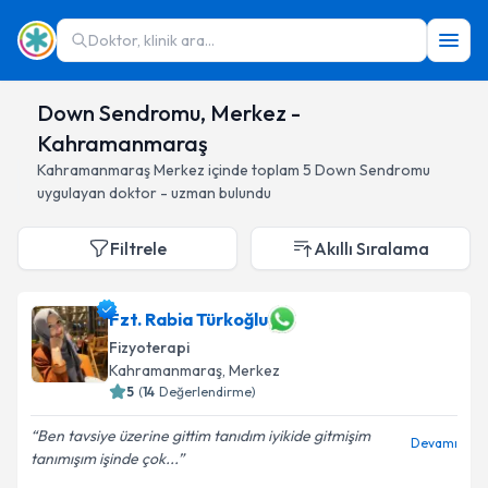
Doktor, klinik ara...
Down Sendromu, Merkez -
Kahramanmaraş
Kahramanmaraş
Merkez
içinde toplam
5
Down Sendromu
uygulayan doktor - uzman bulundu
Filtrele
Akıllı Sıralama
Fzt. Rabia Türkoğlu
Fizyoterapi
Kahramanmaraş
, Merkez
5
(
14
Değerlendirme)
Ben tavsiye üzerine gittim tanıdım iyikide gitmişim
Devamı
tanımışım işinde çok...