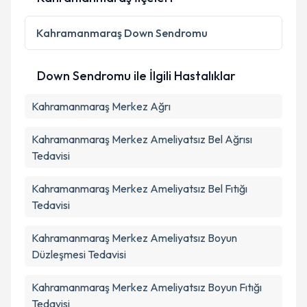
Kişisel verilerimin işlenmesine ilişkin
Aydınlatma
Metni
'ni okudum ve kişisel verilerimin belirtilen
Kahramanmaraş
Down Sendromu
kapsamda işlenmesini kabul ediyorum.
Down Sendromu ile İlgili Hastalıklar
Takvim Talebini Gönder
Kahramanmaraş Merkez Ağrı
Kahramanmaraş Merkez Ameliyatsız Bel Ağrısı
Tedavisi
Kahramanmaraş Merkez Ameliyatsız Bel Fıtığı
Tedavisi
Kahramanmaraş Merkez Ameliyatsız Boyun
Düzleşmesi Tedavisi
Kahramanmaraş Merkez Ameliyatsız Boyun Fıtığı
Tedavisi