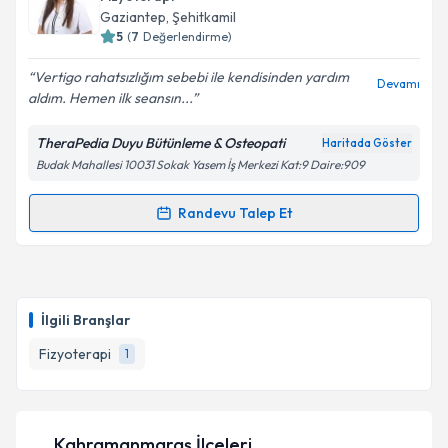
takvim hazırlandığında e-posta ile bilgilendireceğiz.
Gaziantep
, Şehitkamil
5
(
7
Değerlendirme)
E-posta Adresiniz
Vertigo rahatsızlığım sebebi ile kendisinden yardım
Devamı
aldım. Hemen ilk seansın...
TheraPedia Duyu Bütünleme & Osteopati
Haritada Göster
Kişisel verilerimin işlenmesine ilişkin
Aydınlatma
Budak Mahallesi 10031 Sokak Yasem İş Merkezi Kat:9 Daire:909
Metni
'ni okudum ve kişisel verilerimin belirtilen
kapsamda işlenmesini kabul ediyorum.
Randevu Talep Et
Randevu Takvimi Talebi
Takvim Talebini Gönder
Fzt. Duygu Karaca Ünal
için randevu takvimi talebi
oluşturun. Size bu uzmandan randevu almanız için bir
İlgili Branşlar
takvim hazırlandığında e-posta ile bilgilendireceğiz.
Fizyoterapi
1
E-posta Adresiniz
Kahramanmaraş İlçeleri