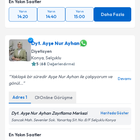
En Yakın Saatler
Yarın
Yarın
Yarın
Daha Fazla
14:20
14:40
15:00
Dyt. Ayşe Nur Ayhan
Diyetisyen
Konya
, Selçuklu
5
(
68
Değerlendirme)
Yaklaşık bir süredir Ayşe Nur Ayhan ile çalışıyorum ve
Devamı
gönül...
Adres
1
Online Görüşme
Dyt. Ayşe Nur Ayhan Zayıflama Merkezi
Haritada Göster
Sancak Mah. Sevenler Sok. Yanartaş Sit. No :8/F Selçuklu Konya
En Yakın Saatler