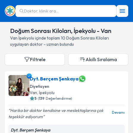
Doktor, klinik ara...
Doğum Sonrası Kiloları, İpekyolu - Van
Van
İpekyolu
içinde toplam
10
Doğum Sonrası Kiloları
uygulayan doktor - uzman bulundu
Filtrele
Akıllı Sıralama
Dyt. Berçem Şenkaya
Diyetisyen
Van
, İpekyolu
5
(
139
Değerlendirme)
Harika bir doktor kendisine ve meslektaşlarına çok
Devamı
teşekkür ediyorum
Dyt. Berçem Şenkaya