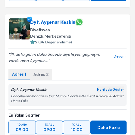
Dyt. Ayşenur Keskin
Diyetisyen
Denizli
, Merkezefendi
5
(
84
Değerlendirme)
İlk defa gittim daha öncede diyetisyen geçmişim
Devamı
vardı. ama Ayşenur...
Adres
1
Adres
2
Dyt. Ayşenur Keskin
Haritada Göster
Bahçelievler Mahallesi Uğur Mumcu Caddesi No:2 Kat:4 Daire:28 Adalet
Home Ofis
En Yakın Saatler
10 Ağu
10 Ağu
10 Ağu
Daha Fazla
09:00
09:30
10:00