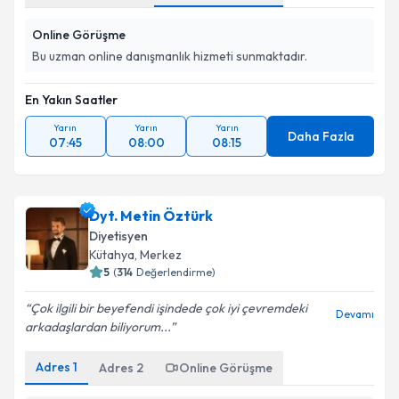
Online Görüşme
Bu uzman online danışmanlık hizmeti sunmaktadır.
En Yakın Saatler
Yarın
Yarın
Yarın
Daha Fazla
07:45
08:00
08:15
Dyt. Metin Öztürk
Diyetisyen
Kütahya
, Merkez
5
(
314
Değerlendirme)
Çok ilgili bir beyefendi işindede çok iyi çevremdeki
Devamı
arkadaşlardan biliyorum...
Adres
1
Adres
2
Online Görüşme