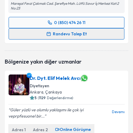
Mareşal Fevzi Çakmak Cad. Şerefiye Mah. Lütfü Savur İş Merkezi Kat:2
No:23
0 (850) 474 26 11
Randevu Takvimi Talebi
Randevu Talep Et
Dyt. Berçem Şenkaya
için randevu takvimi talebi
oluşturun. Size bu uzmandan randevu almanız için bir
takvim hazırlandığında e-posta ile bilgilendireceğiz.
Bölgenize yakın diğer uzmanlar
E-posta Adresiniz
Dr. Dyt. Elif Melek Avcı
Diyetisyen
Ankara
, Çankaya
Kişisel verilerimin işlenmesine ilişkin
5
(
1129
Değerlendirme)
Aydınlatma
Metni
'ni okudum ve kişisel verilerimin belirtilen
Güler yüzlü ve olumlu yaklaşımı ile çok iyi
kapsamda işlenmesini kabul ediyorum.
Devamı
veprpfesuonel bir...
Takvim Talebini Gönder
Online Görüşme
Adres
1
Adres
2