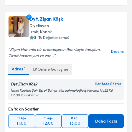
Dyt. Zişan Köşk
Diyetisyen
İzmir
, Konak
5
(
14
Değerlendirme)
Zişan Hanımla bir arkadaşımın önerisiyle tanıştım.
Devamı
Tiroit hastasıyım ve zor...
Adres
1
Online Görüşme
Dyt Zişan Köşk
Haritada Göster
İsmet Kaptan Şair Eşref Bulvarı Karaahmetoğlu İş Merkezi No22 K6
D608 Konak İzmir
En Yakın Saatler
11 Ağu
11 Ağu
11 Ağu
Daha Fazla
11:00
12:00
13:00