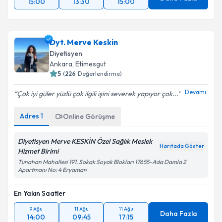
15:00
13:30
15:00
Dyt. Merve Keskin
Diyetisyen
Ankara
, Etimesgut
5
(
226
Değerlendirme)
Devamı
Çok iyi güler yüzlü çok ilgili işini severek yapıyor çok...
Adres
1
Online Görüşme
Diyetisyen Merve KESKİN Özel Sağlık Meslek
Haritada Göster
Hizmet Birimi
Tunahan Mahallesi 191. Sokak Soyak Blokları 17655-Ada Damla 2
Apartmanı No: 4 Eryaman
En Yakın Saatler
9 Ağu
11 Ağu
11 Ağu
Daha Fazla
14:00
09:45
17:15