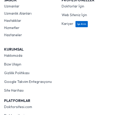
SAĞLIK
PROFESYONELLER
Uzmanlar
Doktorlar İçin
Uzmanlık Alanları
Web Siteniz İçin
Hastalıklar
Kariyer
İşe Alım
Hizmetler
Hastaneler
KURUMSAL
Hakkımızda
Bize Ulaşın
Gizlilik Politikası
Google Takvim Entegrasyonu
Site Haritası
PLATFORMLAR
Doktorsitesi.com