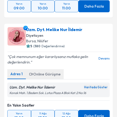
Yarın
Yarın
Yarın
Daha Fazla
09:00
10:00
11:00
Uzm. Dyt. Melike Nur İldemir
Diyetisyen
Bursa
, Nilüfer
5
(
380
Değerlendirme)
Çok memnunum eğer kararlıysanız mutlaka gelin
Devamı
değerlendirin.
Adres
1
Online Görüşme
Uzm. Dyt. Melike Nur İldemir
Haritada Göster
Konak Mah. 1.Badem Sok. Lotus Plaza A Blok Kat :2 No:16
En Yakın Saatler
Yarın
11 Ağu
12 Ağu
Daha Fazla