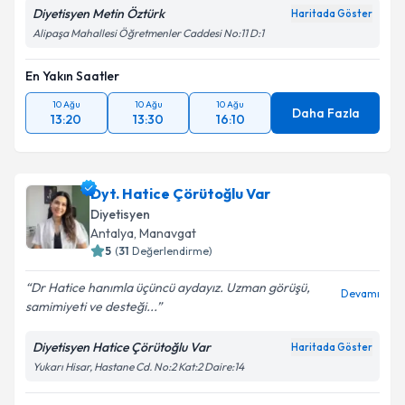
Diyetisyen Metin Öztürk
Haritada Göster
Alipaşa Mahallesi Öğretmenler Caddesi No:11 D:1
En Yakın Saatler
10 Ağu
10 Ağu
10 Ağu
Daha Fazla
13:20
13:30
16:10
Dyt. Hatice Çörütoğlu Var
Diyetisyen
Antalya
, Manavgat
5
(
31
Değerlendirme)
Dr Hatice hanımla üçüncü aydayız. Uzman görüşü,
Devamı
samimiyeti ve desteği...
Diyetisyen Hatice Çörütoğlu Var
Haritada Göster
Yukarı Hisar, Hastane Cd. No:2 Kat:2 Daire:14