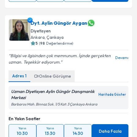
Dyt. Aylin Güngör Aygan
Diyetisyen
Ankara
, Çankaya
5
(
98
Değerlendirme)
Bilgisi ve ilgisinden çok memnunum. İşinde gerçekten
Devamı
uzman. Teşekkür ediyorum.
Adres
1
Online Görüşme
Uzman Diyetisyen Aylin Güngör Danışmanlık
Haritada Göster
Merkezi
Barbaros Mah. Binnaz Sok. 1/5 Kat: 3 Çankaya Ankara
En Yakın Saatler
Yarın
Yarın
Yarın
Daha Fazla
10:30
13:30
14:30