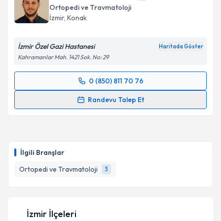
Ortopedi ve Travmatoloji
İzmir
, Konak
İzmir Özel Gazi Hastanesi
Haritada Göster
Kahramanlar Mah. 1421 Sok. No: 29
0 (850) 811 70 76
Randevu Takvimi Talebi
Randevu Talep Et
Op. Dr. Mustafa Özcan
için randevu takvimi talebi
oluşturun. Size bu uzmandan randevu almanız için bir
takvim hazırlandığında e-posta ile bilgilendireceğiz.
İlgili Branşlar
E-posta Adresiniz
Ortopedi ve Travmatoloji
3
Kişisel verilerimin işlenmesine ilişkin
Aydınlatma
İzmir İlçeleri
Metni
'ni okudum ve kişisel verilerimin belirtilen