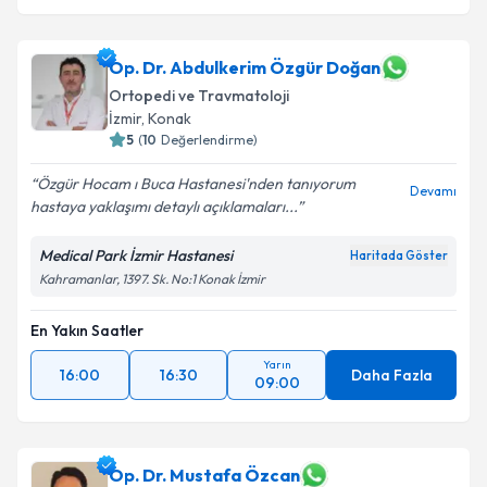
Op. Dr. Abdulkerim Özgür Doğan
Ortopedi ve Travmatoloji
İzmir
, Konak
5
(
10
Değerlendirme)
Özgür Hocam ı Buca Hastanesi'nden tanıyorum
Devamı
hastaya yaklaşımı detaylı açıklamaları...
Medical Park İzmir Hastanesi
Haritada Göster
Kahramanlar, 1397. Sk. No:1 Konak İzmir
En Yakın Saatler
Yarın
16:00
16:30
Daha Fazla
09:00
Op. Dr. Mustafa Özcan