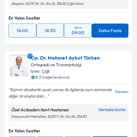
Ataşehir, 8019/16. Sk. No:18, 35630 Çiğli/İzmir
En Yakın Saatler
Yarın
16:00
16:30
Daha Fazla
09:00
Op. Dr. Mehmet Aykut Türken
Ortopedi ve Travmatoloji
İzmir
, Çiğli
5
(
1
Değerlendirme)
Eşimin diyabetik ayak yarası ile ilgilenip aynı zamanda
Devamı
diğer branşlardaki...
Özel Acıbadem Kent Hastanesi
Haritada Göster
İstasyonaltı Mahallesi, 8229/1. Sk. No:56, 35630
En Yakın Saatler