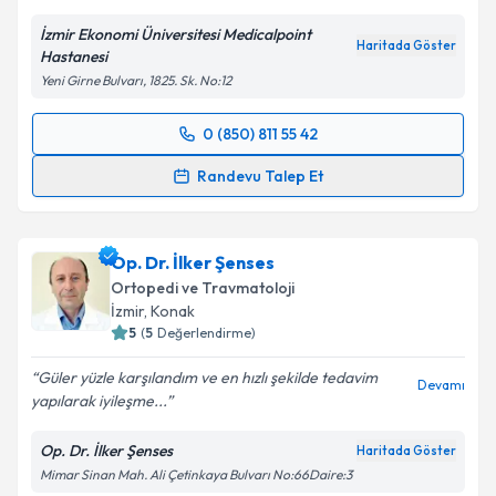
İzmir Ekonomi Üniversitesi Medicalpoint
Haritada Göster
Hastanesi
Yeni Girne Bulvarı, 1825. Sk. No:12
0 (850) 811 55 42
Randevu Takvimi Talebi
Randevu Talep Et
Doç. Dr. Serkan Erkuş
için randevu takvimi talebi
oluşturun. Size bu uzmandan randevu almanız için bir
Op. Dr. İlker Şenses
takvim hazırlandığında e-posta ile bilgilendireceğiz.
Ortopedi ve Travmatoloji
E-posta Adresiniz
İzmir
, Konak
5
(
5
Değerlendirme)
Güler yüzle karşılandım ve en hızlı şekilde tedavim
Devamı
yapılarak iyileşme...
Kişisel verilerimin işlenmesine ilişkin
Aydınlatma
Metni
'ni okudum ve kişisel verilerimin belirtilen
Op. Dr. İlker Şenses
Haritada Göster
kapsamda işlenmesini kabul ediyorum.
Mimar Sinan Mah. Ali Çetinkaya Bulvarı No:66Daire:3