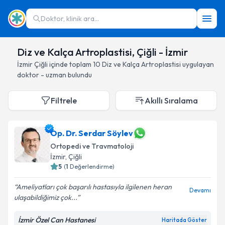
Doktor, klinik ara...
Diz ve Kalça Artroplastisi, Çiğli - İzmir
İzmir
Çiğli
içinde toplam
10
Diz ve Kalça Artroplastisi
uygulayan
doktor - uzman bulundu
Filtrele
Akıllı Sıralama
Op. Dr. Serdar Söylev
Ortopedi ve Travmatoloji
İzmir
, Çiğli
5
(
1
Değerlendirme)
Ameliyatları çok başarılı hastasıyla ilgilenen heran
Devamı
ulaşabildiğimiz çok...
İzmir Özel Can Hastanesi
Haritada Göster