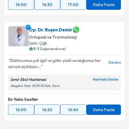
16:00
16:30
17:00
Daha Fazla
Op. Dr. Ruşen Demir
Ortopedi ve Travmatoloji
İzmir
, Çiğli
5
(
1
Değerlendirme)
Doktorumuz çok ilgili ve güler yüzlü sorduğumuz her
Devamı
soruya açıklayıcı...
İzmir Ekol Hastanesi
Haritada Göster
Ataşehir Mah. 8019/16 Sok. No:4
En Yakın Saatler
16:00
16:20
16:40
Daha Fazla