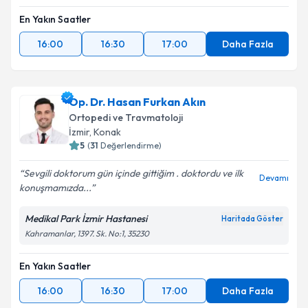
En Yakın Saatler
Takvim Talebini Gönder
16:00
16:30
17:00
Daha Fazla
Op. Dr. Hasan Furkan Akın
Ortopedi ve Travmatoloji
İzmir
, Konak
5
(
31
Değerlendirme)
Sevgili doktorum gün içinde gittiğim . doktordu ve ilk
Devamı
konuşmamızda...
Medikal Park İzmir Hastanesi
Haritada Göster
Kahramanlar, 1397. Sk. No:1, 35230
En Yakın Saatler
16:00
16:30
17:00
Daha Fazla