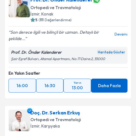
Ortopedi ve Travmatoloji
İzmir
, Konak
5
(
111
Değerlendirme)
Son derece ilgili ve bilinçli bir uzman. Detaylı bir
Devamı
şekilde...
Prof. Dr. Önder Kalenderer
Haritada Göster
Şair Eşref Bulvarı, Atamal Apartmanı, No:71 Daire:2, 35000
En Yakın Saatler
Yarın
16:00
16:30
Daha Fazla
13:00
Doç. Dr. Serkan Erkuş
Ortopedi ve Travmatoloji
İzmir
, Karşıyaka