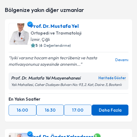
Bölgenize yakın diğer uzmanlar
Prof. Dr. Mustafa Yel
Ortopedi ve Travmatoloji
İzmir
, Çiğli
5
(
6
Değerlendirme)
Iyiki varsınız hocam engin tecrübeniz ve hasta
Devamı
motivasyonunuz sayesinde annemin...
Prof. Dr. Mustafa Yel Muayenehanesi
Haritada Göster
Yalı Mahallesi, Caher Dudayev Bulvarı No: 93, 2. Kat, Daire: 3, Bostanlı
En Yakın Saatler
16:00
16:30
17:00
Daha Fazla
Prof. Dr. Önder Kalenderer