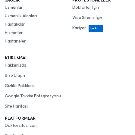
SAĞLIK
PROFESYONELLER
Uzmanlar
Doktorlar İçin
Uzmanlık Alanları
Web Siteniz İçin
Hastalıklar
Kariyer
İşe Alım
Hizmetler
Hastaneler
KURUMSAL
Hakkımızda
Bize Ulaşın
Gizlilik Politikası
Google Takvim Entegrasyonu
Site Haritası
PLATFORMLAR
Doktorsitesi.com