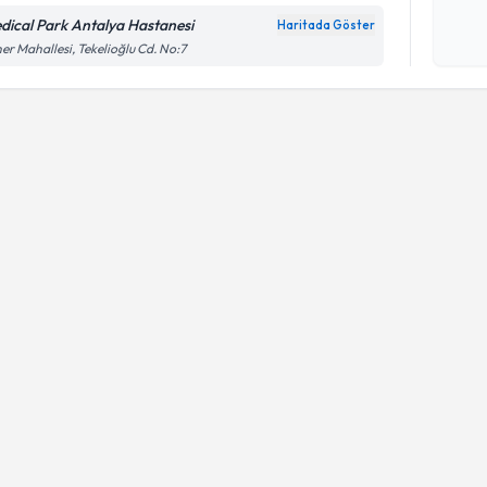
Kişisel
okudum
dical Park Antalya Hastanesi
Haritada Göster
işlenm
er Mahallesi, Tekelioğlu Cd. No:7