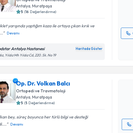
hazırlandığ
Antalya
, Muratpaşa
5
(
16
Değerlendirme)
E-posta Ad
iklet yarışında yaptığım kaza ile ortaya çıkan kırık ve
..
Devamı
Kişisel
okudum
dstar Antalya Hastanesi
Haritada Göster
işlenm
dız, Yıldız Mh Yıldız Cd, 220. Sk. No 19
Randevu T
Op. Dr. Vo
Op. Dr. Volkan Balcı
bu uzmandan
Ortopedi ve Travmatoloji
posta ile bi
Antalya
, Muratpaşa
5
(
5
Değerlendirme)
E-posta Ad
kan bey, süreç boyunca her türlü bilgi ve desteği
i....
Devamı