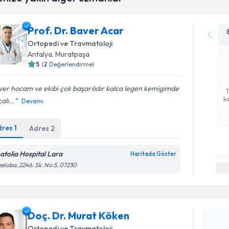
Prof. Dr. Baver Acar
Ortopedi ve Travmatoloji
Antalya
, Muratpaşa
5
(
2
Değerlendirme)
er hocam ve ekibi çok başarılıdır kalca legen kemigimde
ka
alı...
Devamı
dres
1
Adres
2
atolia Hospital Lara
Haritada Göster
eloba, 2246. Sk. No:5, 07230
Randevu T
Doç. Dr. 
Doç. Dr. Murat Köken
Size bu uzm
Ortopedi ve Travmatoloji