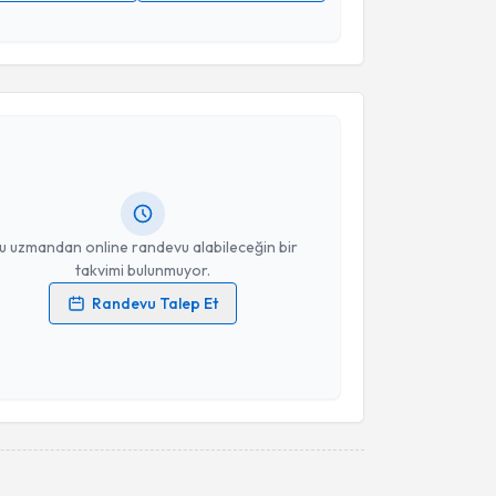
 verilerimin işlenmesine ilişkin
Aydınlatma Metni
'ni
 ve kişisel verilerimin belirtilen kapsamda
akvimi Talebi
esini kabul ediyorum.
Takvim Talebini Gönder
ğrı Turgut
için randevu takvimi talebi oluşturun. Size
 randevu almanız için bir takvim hazırlandığında e-
lgilendireceğiz.
resiniz
u uzmandan online randevu alabileceğin bir
takvimi bulunmuyor.
Randevu Talep Et
 verilerimin işlenmesine ilişkin
Aydınlatma Metni
'ni
 ve kişisel verilerimin belirtilen kapsamda
esini kabul ediyorum.
Takvim Talebini Gönder