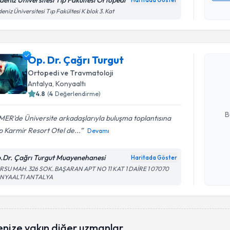
deniz Üniversitesi Tıp Fakültesi Ortopedi
Haritada Göster
Kişisel
eniz Üniversitesi Tıp Fakültesi K blok 3. Kat
okudum
Randevu T
işlenm
Op. Dr. Çağrı Turgut
Op. Dr. Ça
bu uzmandan
Ortopedi ve Travmatoloji
posta ile bi
Antalya
, Konyaaltı
4.8
(
4
Değerlendirme)
E-posta Ad
B
ER'de Üniversite arkadaşlarıyla buluşma toplantısına
p Karmir Resort Otel de...
Devamı
Kişisel
.Dr. Çağrı Turgut Muayenehanesi
Haritada Göster
okudum
RSU MAH. 326 SOK. BAŞARAN APT NO 11 KAT 1 DAİRE 1 07070
işlenm
NYAALTI ANTALYA
enize yakın diğer uzmanlar