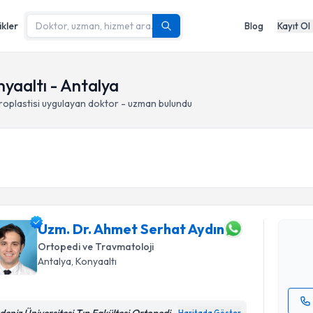
ikler
Blog
Kayıt Ol
nyaaltı - Antalya
roplastisi
uygulayan doktor - uzman bulundu
Randevu T
Uzm. Dr. 
oluşturun. 
hazırlandığ
Uzm. Dr. Ahmet Serhat Aydın
Ortopedi ve Travmatoloji
E-posta Ad
Antalya
, Konyaaltı