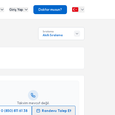
Giriş Yap
Doktor musun?
Sıralama
Akıllı Sıralama
akvimi Talebi
Ahmet Serhat Aydın
için randevu takvimi talebi
Size bu uzmandan randevu almanız için bir takvim
ında e-posta ile bilgilendireceğiz.
resiniz
Takvim mevcut değil.
0 (850) 811 61 38
Randevu Talep Et