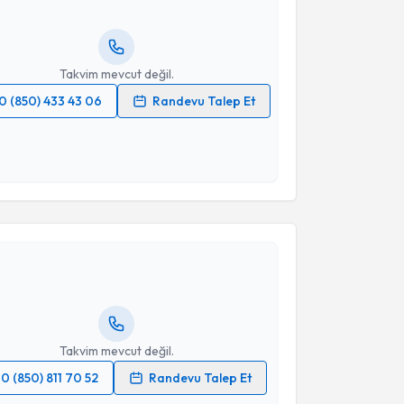
ında e-posta ile bilgilendireceğiz.
resiniz
Takvim mevcut değil.
0 (850) 433 43 06
Randevu Talep Et
 verilerimin işlenmesine ilişkin
Aydınlatma Metni
'ni
 ve kişisel verilerimin belirtilen kapsamda
esini kabul ediyorum.
akvimi Talebi
Takvim Talebini Gönder
lkan Balcı
için randevu takvimi talebi oluşturun. Size
 randevu almanız için bir takvim hazırlandığında e-
lgilendireceğiz.
resiniz
Takvim mevcut değil.
0 (850) 811 70 52
Randevu Talep Et