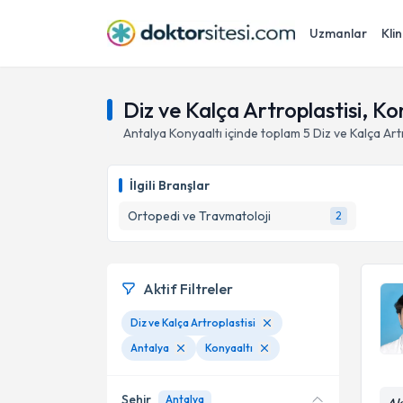
Uzmanlar
Klin
Diz ve Kalça Artroplastisi, Ko
Antalya
Konyaaltı
içinde toplam
5
Diz ve Kalça Art
İlgili Branşlar
Ortopedi ve Travmatoloji
2
Aktif Filtreler
Diz ve Kalça Artroplastisi
Antalya
Konyaaltı
Şehir
Antalya