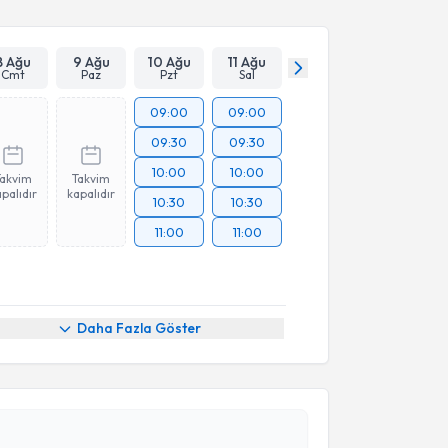
8 Ağu
9 Ağu
10 Ağu
11 Ağu
Cmt
Paz
Pzt
Sal
09:00
09:00
09:30
09:30
10:00
10:00
Takvim
Takvim
palıdır
kapalıdır
10:30
10:30
11:00
11:00
Daha Fazla Göster
akvimi Talebi
Murat Köken
için randevu takvimi talebi oluşturun.
andan randevu almanız için bir takvim