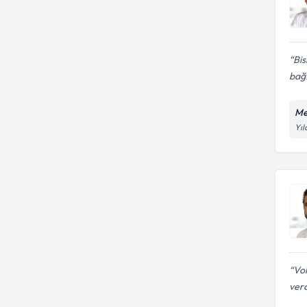
Bis
bağ.
Me
Yıl
Vol
verd