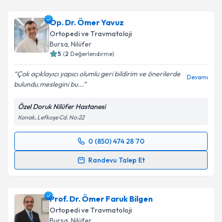
Op. Dr. Ömer Yavuz
Ortopedi ve Travmatoloji
Bursa
, Nilüfer
5
(
2
Değerlendirme)
Çok açıklayıcı yapıcı olumlu geri bildirim ve önerilerde
Devamı
bulundu.meslegini bu...
Özel Doruk Nilüfer Hastanesi
Konak, Lefkoşe Cd. No:22
0 (850) 474 28 70
Randevu Takvimi Talebi
Randevu Talep Et
Op. Dr. Ömer Yavuz
için randevu takvimi talebi
oluşturun. Size bu uzmandan randevu almanız için bir
Prof. Dr. Ömer Faruk Bilgen
takvim hazırlandığında e-posta ile bilgilendireceğiz.
Ortopedi ve Travmatoloji
E-posta Adresiniz
Bursa
, Nilüfer