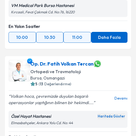
VM Medical Park Bursa Hastanesi
Kırcaali, Fevzi Çakmak Cd. No:76, 16220
En Yakın Saatler
10:00
10:30
11:00
Daha Fazla
Op. Dr. Fatih Volkan Tercan
Ortopedi ve Travmatoloji
Bursa
, Osmangazi
5
(
13
Değerlendirme)
Volkan hoca, çevremizde duyulan başarılı
Devamı
operasyonlar yaptığının bilinen bir hekimdi....
Özel Hayat Hastanesi
Haritada Göster
Elmasbahçeler, Ankara Yolu Cd. No: 44