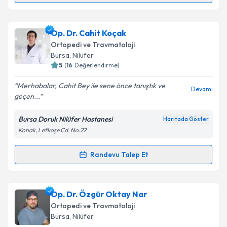
Prof. Dr. M.Sadık Bilgen
için randevu takvimi talebi
Op. Dr. Cahit Koçak
oluşturun. Size bu uzmandan randevu almanız için bir
Ortopedi ve Travmatoloji
takvim hazırlandığında e-posta ile bilgilendireceğiz.
Bursa
, Nilüfer
5
(
16
Değerlendirme)
E-posta Adresiniz
Merhabalar, Cahit Bey ile sene önce tanıştık ve
Devamı
geçen...
Bursa Doruk Nilüfer Hastanesi
Haritada Göster
Kişisel verilerimin işlenmesine ilişkin
Aydınlatma
Konak, Lefkoşe Cd. No:22
Metni
'ni okudum ve kişisel verilerimin belirtilen
kapsamda işlenmesini kabul ediyorum.
Randevu Talep Et
Randevu Takvimi Talebi
Takvim Talebini Gönder
Op. Dr. Cahit Koçak
için randevu takvimi talebi
Op. Dr. Özgür Oktay Nar
oluşturun. Size bu uzmandan randevu almanız için bir
Ortopedi ve Travmatoloji
takvim hazırlandığında e-posta ile bilgilendireceğiz.
Bursa
, Nilüfer