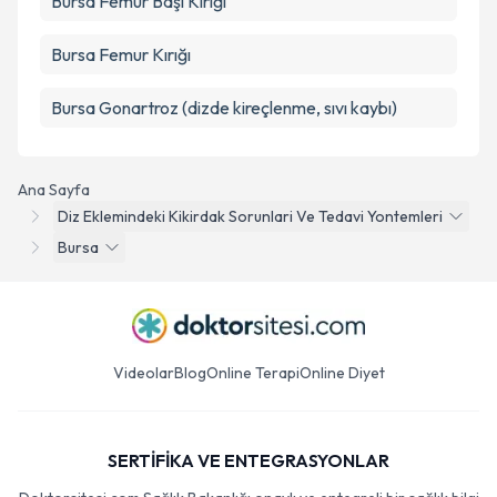
Bursa Femur Başı Kırığı
Bursa Femur Kırığı
Bursa Gonartroz (dizde kireçlenme, sıvı kaybı)
Ana Sayfa
Diz Eklemindeki Kikirdak Sorunlari Ve Tedavi Yontemleri
Bursa
Videolar
Blog
Online Terapi
Online Diyet
SERTİFİKA VE ENTEGRASYONLAR