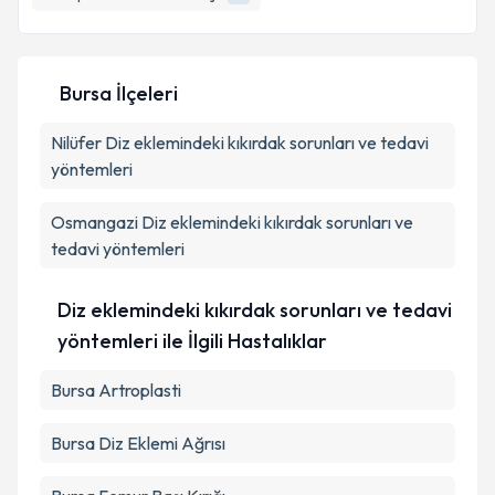
E-posta Adresiniz
Bursa İlçeleri
Kişisel verilerimin işlenmesine ilişkin
Aydınlatma
Nilüfer
Diz eklemindeki kıkırdak sorunları ve tedavi
Metni
'ni okudum ve kişisel verilerimin belirtilen
kapsamda işlenmesini kabul ediyorum.
yöntemleri
Osmangazi
Diz eklemindeki kıkırdak sorunları ve
Takvim Talebini Gönder
tedavi yöntemleri
Diz eklemindeki kıkırdak sorunları ve tedavi
yöntemleri ile İlgili Hastalıklar
Bursa Artroplasti
Bursa Diz Eklemi Ağrısı