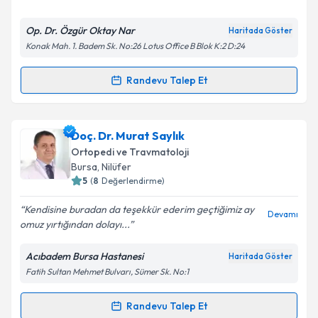
E-posta Adresiniz
Op. Dr. Özgür Oktay Nar
Haritada Göster
Konak Mah. 1. Badem Sk. No:26 Lotus Office B Blok K:2 D:24
Kişisel verilerimin işlenmesine ilişkin
Aydınlatma
Randevu Talep Et
Randevu Takvimi Talebi
Metni
'ni okudum ve kişisel verilerimin belirtilen
kapsamda işlenmesini kabul ediyorum.
Op. Dr. Özgür Oktay Nar
için randevu takvimi talebi
Doç. Dr. Murat Saylık
oluşturun. Size bu uzmandan randevu almanız için bir
Takvim Talebini Gönder
Ortopedi ve Travmatoloji
takvim hazırlandığında e-posta ile bilgilendireceğiz.
Bursa
, Nilüfer
5
(
8
Değerlendirme)
E-posta Adresiniz
Kendisine buradan da teşekkür ederim geçtiğimiz ay
Devamı
omuz yırtığından dolayı...
Acıbadem Bursa Hastanesi
Haritada Göster
Kişisel verilerimin işlenmesine ilişkin
Aydınlatma
Fatih Sultan Mehmet Bulvarı, Sümer Sk. No:1
Metni
'ni okudum ve kişisel verilerimin belirtilen
kapsamda işlenmesini kabul ediyorum.
Randevu Talep Et
Randevu Takvimi Talebi