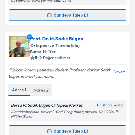
Kırcaali mah Fevzi çakmak cad. No:76
kapsamda işlenmesini kabul ediyorum.
Randevu Talep Et
Randevu Takvimi Talebi
Takvim Talebini Gönder
Prof. Dr. İsmet Yalkın Çamurcu
için randevu takvimi
Prof. Dr. M.Sadık Bilgen
talebi oluşturun. Size bu uzmandan randevu almanız
Ortopedi ve Travmatoloji
için bir takvim hazırlandığında e-posta ile
Bursa
, Nilüfer
bilgilendireceğiz.
5
(
9
Değerlendirme)
E-posta Adresiniz
Kalçası kırılan yaşındaki dedem Profesör doktor Sadık
Devamı
Bilgen'in ameliyatından...
Adres
1
Adres
2
Kişisel verilerimin işlenmesine ilişkin
Aydınlatma
Metni
'ni okudum ve kişisel verilerimin belirtilen
Bursa M.Sadık Bilgen Ortopedi Merkezi
Haritada Göster
kapsamda işlenmesini kabul ediyorum.
Alaaddinbey Mah. İzmiryolu Cad. Cengizhan iş merkezi. No:297/A-13
Nilüfer/Bursa
Takvim Talebini Gönder
Randevu Talep Et
Randevu Takvimi Talebi