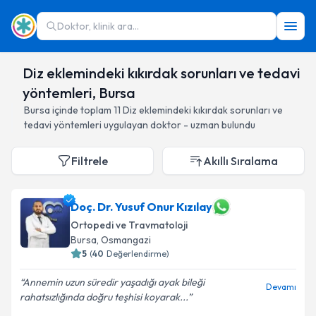
Doktor, klinik ara...
Diz eklemindeki kıkırdak sorunları ve tedavi
yöntemleri, Bursa
Bursa
içinde toplam
11
Diz eklemindeki kıkırdak sorunları ve
tedavi yöntemleri
uygulayan doktor - uzman bulundu
Filtrele
Akıllı Sıralama
Doç. Dr. Yusuf Onur Kızılay
Ortopedi ve Travmatoloji
Bursa
, Osmangazi
5
(
40
Değerlendirme)
Annemin uzun süredir yaşadığı ayak bileği
Devamı
rahatsızlığında doğru teşhisi koyarak...