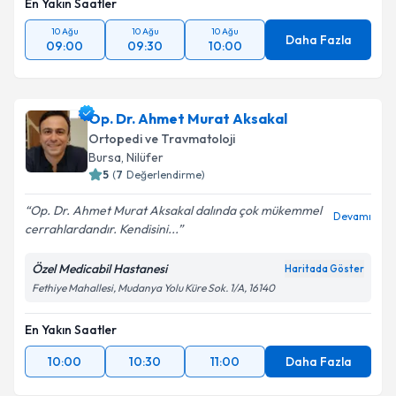
En Yakın Saatler
10 Ağu
10 Ağu
10 Ağu
Daha Fazla
09:00
09:30
10:00
Op. Dr. Ahmet Murat Aksakal
Ortopedi ve Travmatoloji
Bursa
, Nilüfer
5
(
7
Değerlendirme)
Op. Dr. Ahmet Murat Aksakal dalında çok mükemmel
Devamı
cerrahlardandır. Kendisini...
Özel Medicabil Hastanesi
Haritada Göster
Fethiye Mahallesi, Mudanya Yolu Küre Sok. 1/A, 16140
En Yakın Saatler
10:00
10:30
11:00
Daha Fazla