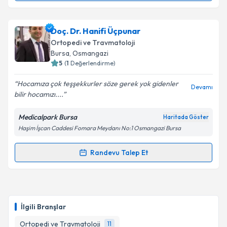
Takvim Talebini Gönder
Doç. Dr. Murat Saylık
için randevu takvimi talebi
Doç. Dr. Hanifi Üçpunar
oluşturun. Size bu uzmandan randevu almanız için bir
Ortopedi ve Travmatoloji
takvim hazırlandığında e-posta ile bilgilendireceğiz.
Bursa
, Osmangazi
5
(
1
Değerlendirme)
E-posta Adresiniz
Hocamıza çok teşşekkurler söze gerek yok gidenler
Devamı
bilir hocamızı....
Medicalpark Bursa
Haritada Göster
Kişisel verilerimin işlenmesine ilişkin
Aydınlatma
Haşim İşcan Caddesi Fomara Meydanı No:1 Osmangazi Bursa
Metni
'ni okudum ve kişisel verilerimin belirtilen
kapsamda işlenmesini kabul ediyorum.
Randevu Talep Et
Randevu Takvimi Talebi
Takvim Talebini Gönder
Doç. Dr. Hanifi Üçpunar
için randevu takvimi talebi
oluşturun. Size bu uzmandan randevu almanız için bir
İlgili Branşlar
takvim hazırlandığında e-posta ile bilgilendireceğiz.
Ortopedi ve Travmatoloji
11