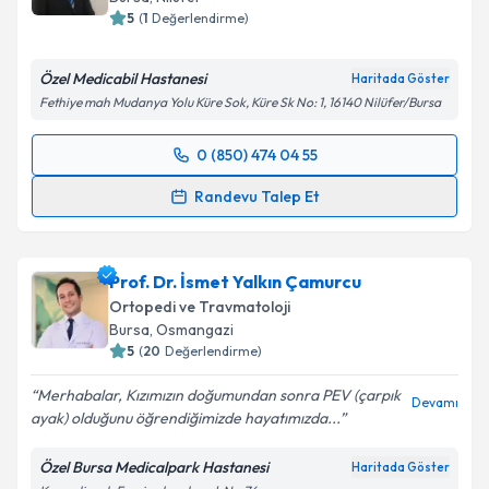
5
(
1
Değerlendirme)
Özel Medicabil Hastanesi
Haritada Göster
Kişisel verilerimin işlenmesine ilişkin
Aydınlatma
Fethiye mah Mudanya Yolu Küre Sok, Küre Sk No: 1, 16140 Nilüfer/Bursa
Metni
'ni okudum ve kişisel verilerimin belirtilen
kapsamda işlenmesini kabul ediyorum.
0 (850) 474 04 55
Randevu Takvimi Talebi
Randevu Talep Et
Takvim Talebini Gönder
Prof. Dr. Ömer Faruk Bilgen
için randevu takvimi
talebi oluşturun. Size bu uzmandan randevu almanız
Prof. Dr. İsmet Yalkın Çamurcu
için bir takvim hazırlandığında e-posta ile
bilgilendireceğiz.
Ortopedi ve Travmatoloji
Bursa
, Osmangazi
E-posta Adresiniz
5
(
20
Değerlendirme)
Merhabalar, Kızımızın doğumundan sonra PEV (çarpık
Devamı
ayak) olduğunu öğrendiğimizde hayatımızda...
Kişisel verilerimin işlenmesine ilişkin
Aydınlatma
Özel Bursa Medicalpark Hastanesi
Haritada Göster
Metni
'ni okudum ve kişisel verilerimin belirtilen