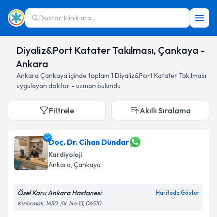
Doktor, klinik ara...
Diyaliz&Port Katater Takılması, Çankaya -
Ankara
Ankara
Çankaya
içinde toplam
1
Diyaliz&Port Katater Takılması
uygulayan doktor - uzman bulundu
Filtrele
Akıllı Sıralama
Doç. Dr. Cihan Dündar
Kardiyoloji
Ankara
, Çankaya
Özel Koru Ankara Hastanesi
Haritada Göster
Kızılırmak, 1450. Sk. No:13, 06510