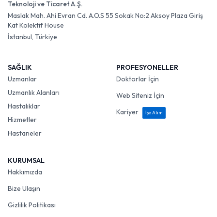
Teknoloji ve Ticaret A.Ş.
Maslak Mah. Ahi Evran Cd. A.O.S 55 Sokak No:2 Aksoy Plaza Giriş
Kat Kolektif House
İstanbul, Türkiye
SAĞLIK
PROFESYONELLER
Uzmanlar
Doktorlar İçin
Uzmanlık Alanları
Web Siteniz İçin
Hastalıklar
Kariyer
İşe Alım
Hizmetler
Hastaneler
KURUMSAL
Hakkımızda
Bize Ulaşın
Gizlilik Politikası