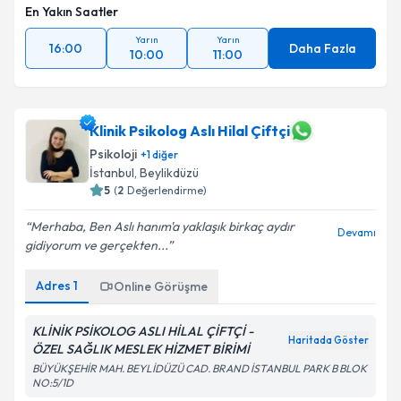
En Yakın Saatler
Yarın
Yarın
16:00
Daha Fazla
10:00
11:00
Klinik Psikolog Aslı Hilal Çiftçi
Psikoloji
+
1
diğer
İstanbul
, Beylikdüzü
5
(
2
Değerlendirme)
Merhaba, Ben Aslı hanım'a yaklaşık birkaç aydır
Devamı
gidiyorum ve gerçekten...
Adres
1
Online Görüşme
KLİNİK PSİKOLOG ASLI HİLAL ÇİFTÇİ -
Haritada Göster
ÖZEL SAĞLIK MESLEK HİZMET BİRİMİ
BÜYÜKŞEHİR MAH. BEYLİDÜZÜ CAD. BRAND İSTANBUL PARK B BLOK
NO:5/1D