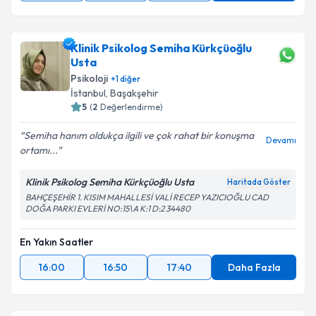
Klinik Psikolog Semiha Kürkçüoğlu
Usta
Psikoloji
+
1
diğer
İstanbul
, Başakşehir
5
(
2
Değerlendirme)
Semiha hanım oldukça ilgili ve çok rahat bir konuşma
Devamı
ortamı...
Klinik Psikolog Semiha Kürkçüoğlu Usta
Haritada Göster
BAHÇEŞEHİR 1. KISIM MAHALLESİ VALİ RECEP YAZICIOĞLU CAD
DOĞA PARKI EVLERİ NO:15\A K:1 D:2 34480
En Yakın Saatler
16:00
16:50
17:40
Daha Fazla