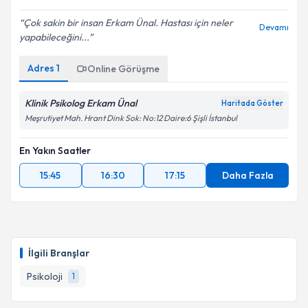
Çok sakin bir insan Erkam Ünal. Hastası için neler
Devamı
yapabileceğini...
Adres
1
Online Görüşme
Klinik Psikolog Erkam Ünal
Haritada Göster
Meşrutiyet Mah. Hrant Dink Sok: No:12 Daire:6 Şişli İstanbul
En Yakın Saatler
15:45
16:30
17:15
Daha Fazla
İlgili Branşlar
Psikoloji
1