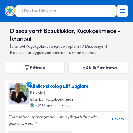
Doktor, klinik ara...
Dissosiyatif Bozukluklar, Küçükçekmece -
İstanbul
İstanbul
Küçükçekmece
içinde toplam
10
Dissosiyatif
Bozukluklar
uygulayan doktor - uzman bulundu
Filtrele
Akıllı Sıralama
Klinik Psikolog Elif Sağlam
Psikoloji
İstanbul
, Küçükçekmece
5
(
2
Değerlendirme)
Her sabah uyandığımda kusma şikayeti ile aydır
Devamı
gidiyorum ve...