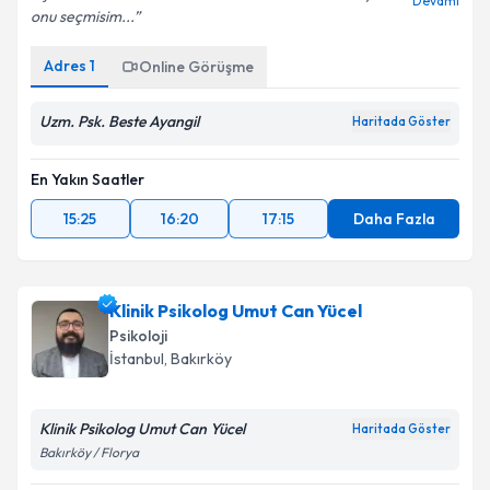
Devamı
onu seçmisim...
Adres
1
Online Görüşme
Uzm. Psk. Beste Ayangil
Haritada Göster
En Yakın Saatler
15:25
16:20
17:15
Daha Fazla
Klinik Psikolog Umut Can Yücel
Psikoloji
İstanbul
, Bakırköy
Klinik Psikolog Umut Can Yücel
Haritada Göster
Bakırköy / Florya