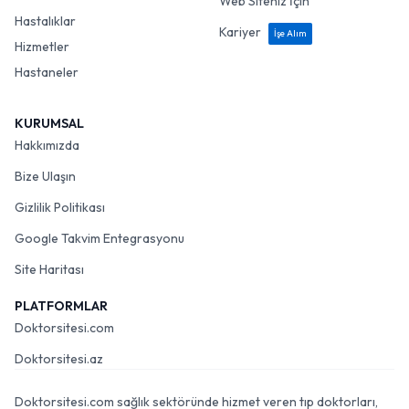
Web Siteniz İçin
Hastalıklar
Kariyer
İşe Alım
Hizmetler
Hastaneler
KURUMSAL
Hakkımızda
Bize Ulaşın
Gizlilik Politikası
Google Takvim Entegrasyonu
Site Haritası
PLATFORMLAR
Doktorsitesi.com
Doktorsitesi.az
Doktorsitesi.com sağlık sektöründe hizmet veren tıp doktorları,