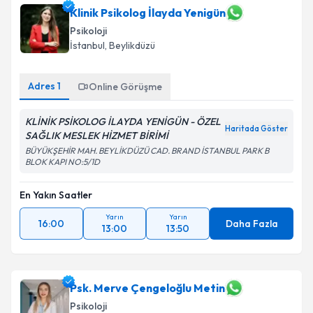
Klinik Psikolog İlayda Yenigün
Psikoloji
İstanbul
, Beylikdüzü
Adres
1
Online Görüşme
KLİNİK PSİKOLOG İLAYDA YENİGÜN - ÖZEL
Haritada Göster
SAĞLIK MESLEK HİZMET BİRİMİ
BÜYÜKŞEHİR MAH. BEYLİKDÜZÜ CAD. BRAND İSTANBUL PARK B
BLOK KAPI NO:5/1D
En Yakın Saatler
Yarın
Yarın
16:00
Daha Fazla
13:00
13:50
Psk. Merve Çengeloğlu Metin
Psikoloji