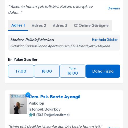
Yasemin hanım çok tatlı biri. Kafam o karışık ve
Devamı
daha...
Adres
1
Adres
2
Adres
3
Online Görüşme
Modern Psikoloji Merkezi
Haritada Göster
Ortaklar Caddesi Sabah Apartmanı No:3 D:3 Mecidiyeköy Meydan
En Yakın Saatler
Yarın
17:00
18:00
Daha Fazla
16:00
Uzm. Psk. Beste Ayangil
Psikoloji
İstanbul
, Bakırköy
5
(
102
Değerlendirme)
İşinin ehli dedikleri insanlardan biri beste hanım iyiki