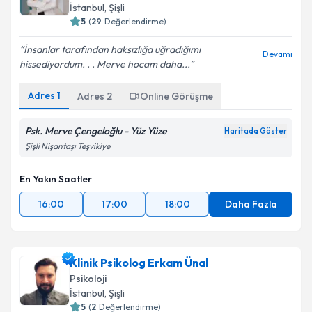
İstanbul
, Şişli
5
(
29
Değerlendirme)
İnsanlar tarafından haksızlığa uğradığımı
Devamı
hissediyordum. . . Merve hocam daha...
Adres
1
Adres
2
Online Görüşme
Psk. Merve Çengeloğlu - Yüz Yüze
Haritada Göster
Şişli Nişantaşı Teşvikiye
En Yakın Saatler
16:00
17:00
18:00
Daha Fazla
Klinik Psikolog Erkam Ünal
Psikoloji
İstanbul
, Şişli
5
(
2
Değerlendirme)