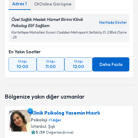
Adres
1
Online Görüşme
Özel Sağlık Meslek Hizmet Birimi Klinik
Haritada Göster
Psikolog Elif Sağlam
Kartaltepe Mahallesi Suvari Caddesi Metropark Sefaköy D: 2 Blok Daire
: 25
En Yakın Saatler
13 Ağu
13 Ağu
13 Ağu
Daha Fazla
10:00
11:00
12:00
Bölgenize yakın diğer uzmanlar
Klinik Psikolog Yasemin Mısırlı
Psikoloji
+
1
diğer
İstanbul
, Şişli
5
(
59
Değerlendirme)