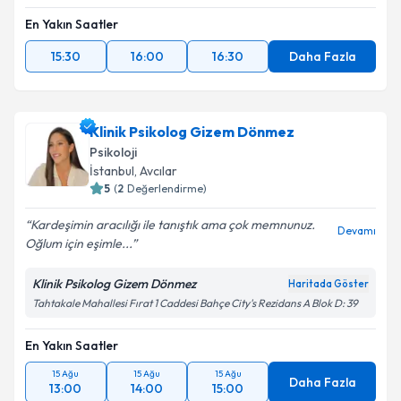
En Yakın Saatler
15:30
16:00
16:30
Daha Fazla
Klinik Psikolog Gizem Dönmez
Psikoloji
İstanbul
, Avcılar
5
(
2
Değerlendirme)
Kardeşimin aracılığı ile tanıştık ama çok memnunuz.
Devamı
Oğlum için eşimle...
Klinik Psikolog Gizem Dönmez
Haritada Göster
Tahtakale Mahallesi Fırat 1 Caddesi Bahçe City's Rezidans A Blok D: 39
En Yakın Saatler
15 Ağu
15 Ağu
15 Ağu
Daha Fazla
13:00
14:00
15:00