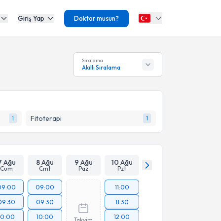
Giriş Yap
Doktor musun?
Sıralama
Akıllı Sıralama
Fitoterapi
1
1
7 Ağu
8 Ağu
9 Ağu
10 Ağu
Cum
Cmt
Paz
Pzt
09:00
09:00
11:00
09:30
09:30
11:30
10:00
10:00
12:00
Takvim