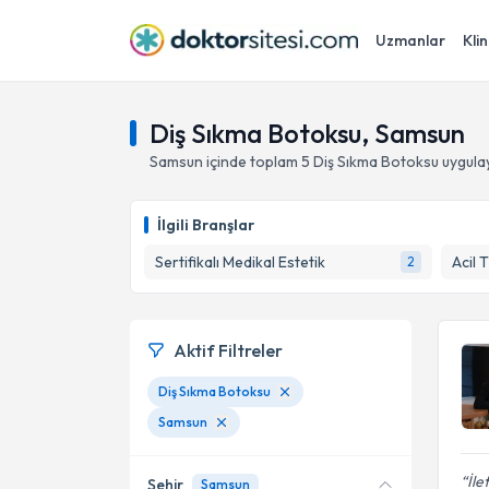
Uzmanlar
Klin
Diş Sıkma Botoksu, Samsun
Samsun
içinde toplam
5
Diş Sıkma Botoksu
uygula
İlgili Branşlar
Sertifikalı Medikal Estetik
Acil T
2
Aktif Filtreler
Diş Sıkma Botoksu
Samsun
İle
Şehir
Samsun