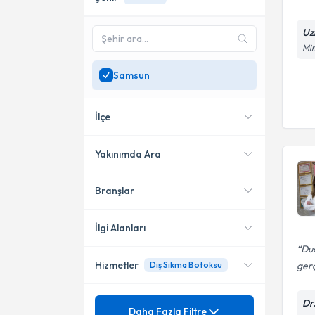
Uz
Mim
Samsun
İlçe
Yakınımda Ara
Branşlar
Konumuma yakın uzmanları
Atakum
göster
İlgi Alanları
Du
Hizmetler
ger
Diş Sıkma Botoksu
Sertifikalı Medikal Estetik
Acil Tıp
Mezuniyet
Dr
Dolgu
Daha Fazla Filtre