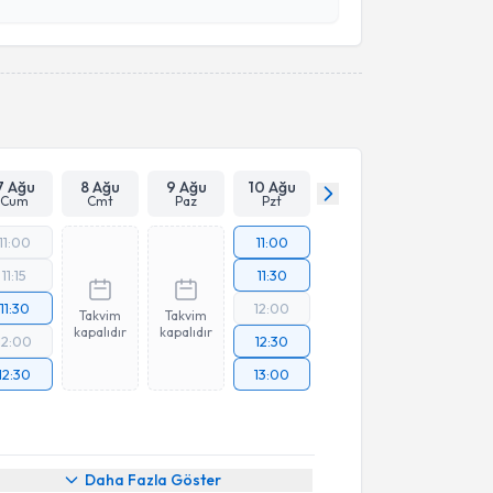
esini kabul ediyorum.
Takvim Talebini Gönder
7 Ağu
8 Ağu
9 Ağu
10 Ağu
Cum
Cmt
Paz
Pzt
11:00
11:00
11:15
11:30
11:30
12:00
Takvim
Takvim
kapalıdır
kapalıdır
12:00
12:30
12:30
13:00
Daha Fazla Göster