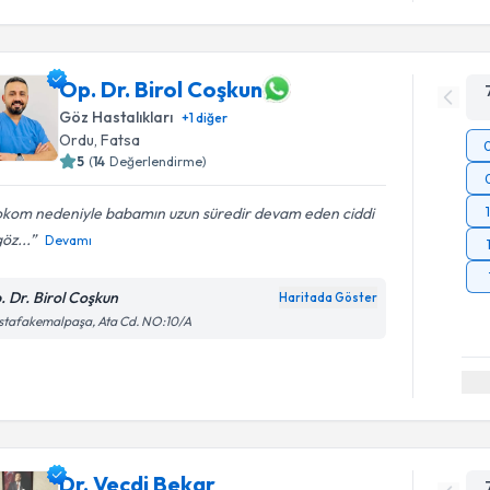
Op. Dr. Birol Coşkun
Göz Hastalıkları
+
1
diğer
Ordu
, Fatsa
5
(
14
Değerlendirme)
okom nedeniyle babamın uzun süredir devam eden ciddi
göz...
Devamı
. Dr. Birol Coşkun
Haritada Göster
stafakemalpaşa, Ata Cd. NO:10/A
Dr. Vecdi Bekar