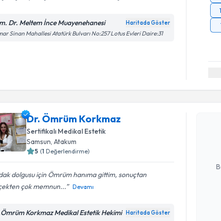
m. Dr. Meltem İnce Muayenehanesi
Haritada Göster
ar Sinan Mahallesi Atatürk Bulvarı No:257 Lotus Evleri Daire:31
Randevu T
Dr. Ömrü
Dr. Ömrüm Korkmaz
bu uzmandan
Sertifikalı Medikal Estetik
posta ile bi
Samsun
, Atakum
5
(
1
Değerlendirme)
E-posta Ad
B
dak dolgusu için Ömrüm hanıma gittim, sonuçtan
çekten çok memnun...
Devamı
Kişisel
okudum
.Ömrüm Korkmaz Medikal Estetik Hekimi
Haritada Göster