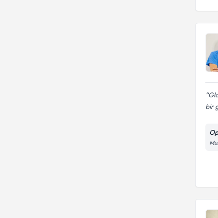
Gl
bir 
Op
Mu