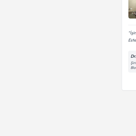
İşi
Este
Dr
Şir
Blo