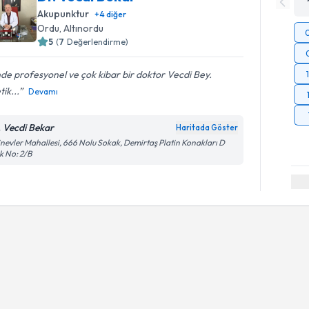
Akupunktur
+
4
diğer
Ordu
, Altınordu
5
(
7
Değerlendirme)
nde profesyonel ve çok kibar bir doktor Vecdi Bey.
tik...
Devamı
. Vecdi Bekar
Haritada Göster
inevler Mahallesi, 666 Nolu Sokak, Demirtaş Platin Konakları D
k No: 2/B