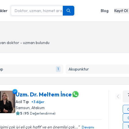
ikler
Blog
Kayıt Ol
yan doktor - uzman bulundu
ıp
Akupunktur
1
Uzm. Dr. Meltem İnce
Acil Tıp
+
3
diğer
Samsun
, Atakum
5
(
95
Değerlendirme)
tişimi çok iyi eli çok hafif ve en önemlisi çok...
Devamı