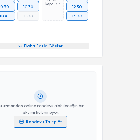
kapalıdır
10:30
10:30
12:30
11:00
11:00
13:00
Daha Fazla Göster
akvimi Talebi
m Korkmaz
için randevu takvimi talebi oluşturun. Size
 randevu almanız için bir takvim hazırlandığında e-
lgilendireceğiz.
resiniz
u uzmandan online randevu alabileceğin bir
takvimi bulunmuyor.
Randevu Talep Et
 verilerimin işlenmesine ilişkin
Aydınlatma Metni
'ni
 ve kişisel verilerimin belirtilen kapsamda