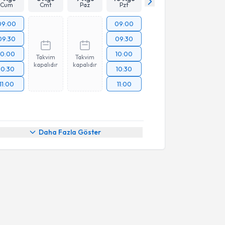
Cum
Cmt
Paz
Pzt
09:00
09:00
09:30
09:30
10:00
10:00
Takvim
Takvim
kapalıdır
kapalıdır
10:30
10:30
11:00
11:00
Daha Fazla Göster