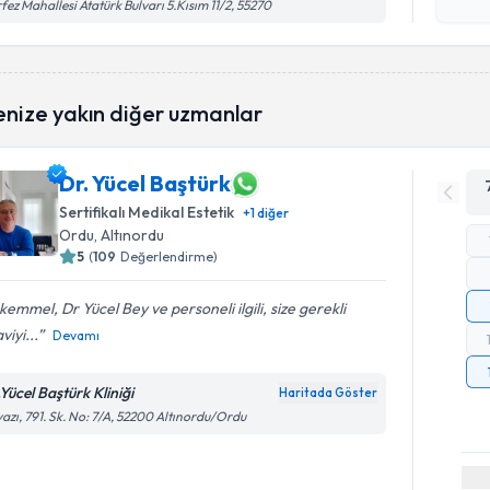
işlenm
fez Mahallesi Atatürk Bulvarı 5.Kısım 11/2, 55270
enize yakın diğer uzmanlar
Dr. Yücel Baştürk
Sertifikalı Medikal Estetik
+
1
diğer
Ordu
, Altınordu
5
(
109
Değerlendirme)
emmel, Dr Yücel Bey ve personeli ilgili, size gerekli
viyi...
Devamı
Yücel Baştürk Kliniği
Haritada Göster
azı, 791. Sk. No: 7/A, 52200 Altınordu/Ordu