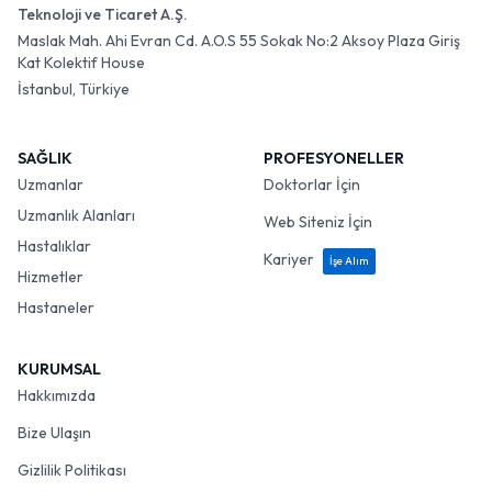
Teknoloji ve Ticaret A.Ş.
Maslak Mah. Ahi Evran Cd. A.O.S 55 Sokak No:2 Aksoy Plaza Giriş
Kat Kolektif House
İstanbul, Türkiye
SAĞLIK
PROFESYONELLER
Uzmanlar
Doktorlar İçin
Uzmanlık Alanları
Web Siteniz İçin
Hastalıklar
Kariyer
İşe Alım
Hizmetler
Hastaneler
KURUMSAL
Hakkımızda
Bize Ulaşın
Gizlilik Politikası