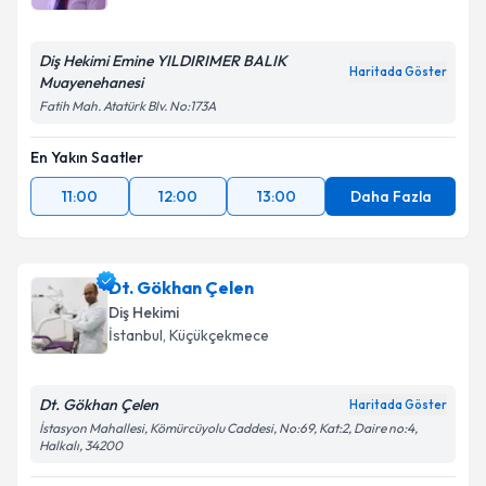
Diş Hekimi Emine YILDIRIMER BALIK
Haritada Göster
Muayenehanesi
Fatih Mah. Atatürk Blv. No:173A
En Yakın Saatler
11:00
12:00
13:00
Daha Fazla
Dt. Gökhan Çelen
Diş Hekimi
İstanbul
, Küçükçekmece
Dt. Gökhan Çelen
Haritada Göster
İstasyon Mahallesi, Kömürcüyolu Caddesi, No:69, Kat:2, Daire no:4,
Halkalı, 34200