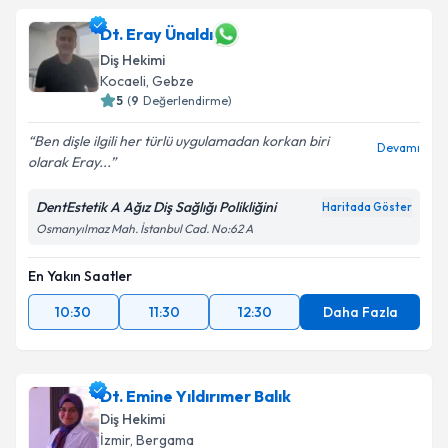
Dt. Eray Ünaldı
Diş Hekimi
Kocaeli
, Gebze
5
(
9
Değerlendirme)
Ben dişle ilgili her türlü uygulamadan korkan biri
Devamı
olarak Eray...
DentEstetik A Ağız Diş Sağlığı Polikliğini
Haritada Göster
Osmanyılmaz Mah. İstanbul Cad. No:62 A
En Yakın Saatler
10:30
11:30
12:30
Daha Fazla
Dt. Emine Yıldırımer Balık
Diş Hekimi
İzmir
, Bergama