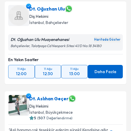
Dt. Oğuzhan Ulu
Diş Hekimi
İstanbul
, Bahçelievler
Dt. Oğuzhan Ulu Muayenehanesi
Haritada Göster
Bahçelievler, Talatpaşa Cd Neopark Sitesi 41/D No:18 34180
En Yakın Saatler
11 Ağu
11 Ağu
11 Ağu
Daha Fazla
12:00
12:30
13:00
Dt. Aslıhan Geçer
Diş Hekimi
İstanbul
, Büyükçekmece
5
(
507
Değerlendirme)
Aslı hanıma çok teşekkür ederim sürekli Kendisine ağız