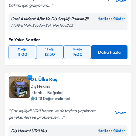
Devamı
bakımı için gidiyorum...
Özel Aslıdent Ağız Ve Diş Sağlığı Polikliniği
Haritada Göster
Atatürk Mah. Soydan Sok. No: 16 A D:15
En Yakın Saatler
11 Ağu
12 Ağu
14 Ağu
Daha Fazla
11:00
12:30
14:30
Dt. Ülkü Kuş
Diş Hekimi
İstanbul
, Bağcılar
5
(
3
Değerlendirme)
Çok ilgiliydi Ülkü hanım ve detaylıca yapılması
Devamı
gerekenleri ve problemleri...
Diş Hekimi Ülkü Kuş
Haritada Göster