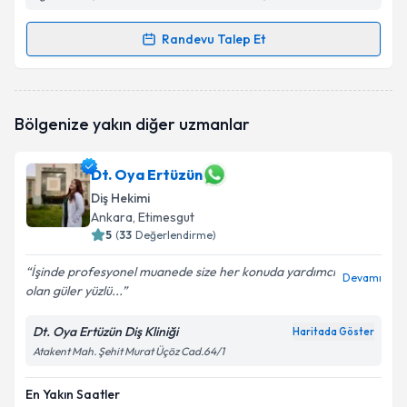
Randevu Talep Et
Randevu Takvimi Talebi
Dt. Baver Ozan Çakar
için randevu takvimi talebi
Bölgenize yakın diğer uzmanlar
oluşturun. Size bu uzmandan randevu almanız için bir
takvim hazırlandığında e-posta ile bilgilendireceğiz.
Dt. Oya Ertüzün
E-posta Adresiniz
Diş Hekimi
Ankara
, Etimesgut
5
(
33
Değerlendirme)
Kişisel verilerimin işlenmesine ilişkin
Aydınlatma
İşinde profesyonel muanede size her konuda yardımcı
Devamı
Metni
'ni okudum ve kişisel verilerimin belirtilen
olan güler yüzlü...
kapsamda işlenmesini kabul ediyorum.
Dt. Oya Ertüzün Diş Kliniği
Haritada Göster
Atakent Mah. Şehit Murat Üçöz Cad.64/1
Takvim Talebini Gönder
En Yakın Saatler