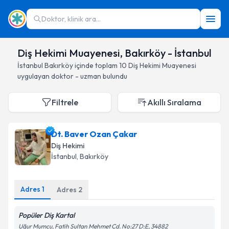
Doktor, klinik ara...
Diş Hekimi Muayenesi, Bakırköy - İstanbul
İstanbul
Bakırköy
içinde toplam
10
Diş Hekimi Muayenesi
uygulayan doktor - uzman bulundu
Filtrele
Akıllı Sıralama
Dt. Baver Ozan Çakar
Diş Hekimi
İstanbul
, Bakırköy
Adres
1
Adres
2
Popüler Diş Kartal
Uğur Mumcu, Fatih Sultan Mehmet Cd. No:27 D:E, 34882