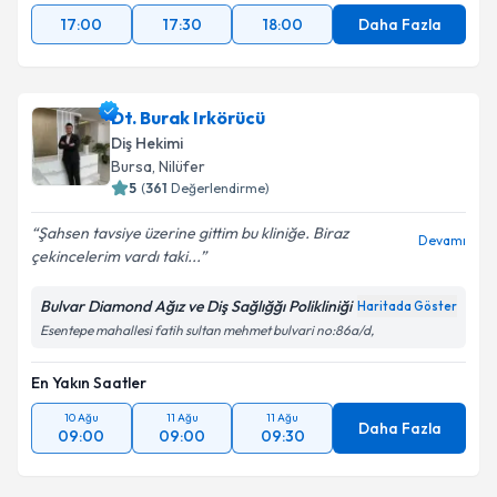
17:00
17:30
18:00
Daha Fazla
Dt. Burak Irkörücü
Diş Hekimi
Bursa
, Nilüfer
5
(
361
Değerlendirme)
Şahsen tavsiye üzerine gittim bu kliniğe. Biraz
Devamı
çekincelerim vardı taki...
Bulvar Diamond Ağız ve Diş Sağlığğı Polikliniği
Haritada Göster
Esentepe mahallesi fatih sultan mehmet bulvari no:86a/d,
En Yakın Saatler
10 Ağu
11 Ağu
11 Ağu
Daha Fazla
09:00
09:00
09:30