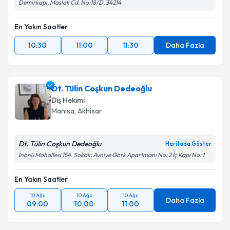
Demirkapı, Maslak Cd. No:18/D, 34214
En Yakın Saatler
10:30
11:00
11:30
Daha Fazla
Dt. Tülin Coşkun Dedeoğlu
Diş Hekimi
Manisa
, Akhisar
Dt. Tülin Coşkun Dedeoğlu
Haritada Göster
İnönü Mahallesi 154. Sokak, Avniye Görk Apartmanı No: 2 İç Kapı No: 1
En Yakın Saatler
10 Ağu
10 Ağu
10 Ağu
Daha Fazla
09:00
10:00
11:00