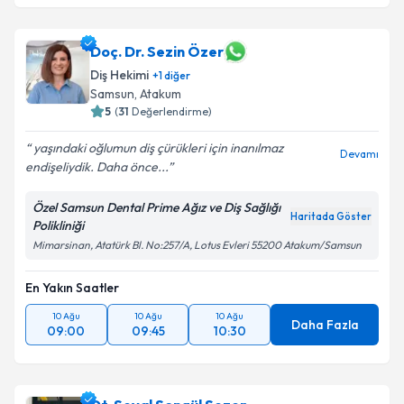
Doç. Dr. Sezin Özer
Diş Hekimi
+
1
diğer
Samsun
, Atakum
5
(
31
Değerlendirme)
yaşındaki oğlumun diş çürükleri için inanılmaz
Devamı
endişeliydik. Daha önce...
Özel Samsun Dental Prime Ağız ve Diş Sağlığı
Haritada Göster
Polikliniği
Mimarsinan, Atatürk Bl. No:257/A, Lotus Evleri 55200 Atakum/Samsun
En Yakın Saatler
10 Ağu
10 Ağu
10 Ağu
Daha Fazla
09:00
09:45
10:30