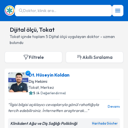
Doktor, klinik ara...
Dijital ölçü, Tokat
Tokat
içinde toplam
5
Dijital ölçü
uygulayan doktor - uzman
bulundu
Filtrele
Akıllı Sıralama
Dt. Hüseyin Koldan
Diş Hekimi
Tokat
, Merkez
5
(
4
Değerlendirme)
İlgisi bilgisi açıklayıcı cevaplarıyla gönül rahatlığıyla
Devamı
tercih edebilirsiniz. İnternetten araştırarak...
Klinikdent Ağız ve Diş Sağlığı Polikliniği
Haritada Göster