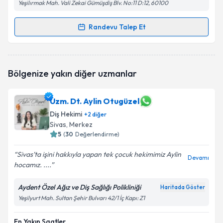
Yeşilırmak Mah. Vali Zekai Gümüşdiş Blv. No:11 D:12, 60100
Randevu Talep Et
Randevu Takvimi Talebi
Dt. Hüseyin Koldan
için randevu takvimi talebi
Bölgenize yakın diğer uzmanlar
oluşturun. Size bu uzmandan randevu almanız için bir
takvim hazırlandığında e-posta ile bilgilendireceğiz.
Uzm. Dt. Aylin Otugüzel
E-posta Adresiniz
Diş Hekimi
+
2
diğer
Sivas
, Merkez
5
(
30
Değerlendirme)
Kişisel verilerimin işlenmesine ilişkin
Aydınlatma
Sivas’ta işini hakkıyla yapan tek çocuk hekimimiz Aylin
Devamı
Metni
'ni okudum ve kişisel verilerimin belirtilen
hocamız. ....
kapsamda işlenmesini kabul ediyorum.
Aydent Özel Ağız ve Diş Sağlığı Polikliniği
Haritada Göster
Yeşilyurt Mah. Sultan Şehir Bulvarı 42/1 İç Kapı: Z1
Takvim Talebini Gönder
En Yakın Saatler