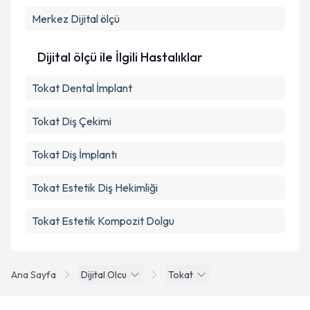
Kişisel verilerimin işlenmesine ilişkin
Aydınlatma
Merkez
Metni
Dijital ölçü
'ni okudum ve kişisel verilerimin belirtilen
kapsamda işlenmesini kabul ediyorum.
Dijital ölçü ile İlgili Hastalıklar
Takvim Talebini Gönder
Tokat Dental İmplant
Tokat Diş Çekimi
Tokat Diş İmplantı
Tokat Estetik Diş Hekimliği
Tokat Estetik Kompozit Dolgu
Ana Sayfa
Dijital Olcu
Tokat