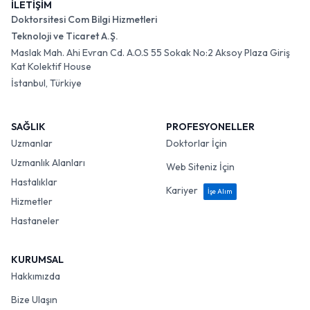
İLETİŞİM
Doktorsitesi Com Bilgi Hizmetleri
Teknoloji ve Ticaret A.Ş.
Maslak Mah. Ahi Evran Cd. A.O.S 55 Sokak No:2 Aksoy Plaza Giriş
Kat Kolektif House
İstanbul, Türkiye
SAĞLIK
PROFESYONELLER
Uzmanlar
Doktorlar İçin
Uzmanlık Alanları
Web Siteniz İçin
Hastalıklar
Kariyer
İşe Alım
Hizmetler
Hastaneler
KURUMSAL
Hakkımızda
Bize Ulaşın