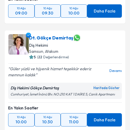
10 Ağu
10 Ağu
10 Ağu
Daha Fazla
09:00
09:30
10:00
Dt. Gökçe Demirtaş
Diş Hekimi
Samsun
, Atakum
5
(
22
Değerlendirme)
Güler yüzlü ve hijyenik hizmet teşekkür ederiz
Devamı
memnun kaldık
Diş Hekimi Gökçe Demirtaş
Haritada Göster
Cumhuriyet, İsmet İnönü Blv. NO:210 KAT 1 DAİRE 5, Canik Apartmanı
En Yakın Saatler
10 Ağu
10 Ağu
10 Ağu
Daha Fazla
10:00
10:30
11:00