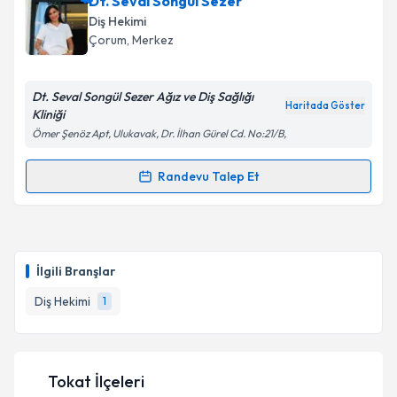
Dt. Seval Songül Sezer
Diş Hekimi
Çorum
, Merkez
Dt. Seval Songül Sezer Ağız ve Diş Sağlığı
Haritada Göster
Kliniği
Ömer Şenöz Apt, Ulukavak, Dr. İlhan Gürel Cd. No:21/B,
Randevu Talep Et
Randevu Takvimi Talebi
Dt. Seval Songül Sezer
için randevu takvimi talebi
oluşturun. Size bu uzmandan randevu almanız için bir
İlgili Branşlar
takvim hazırlandığında e-posta ile bilgilendireceğiz.
Diş Hekimi
1
E-posta Adresiniz
Tokat İlçeleri