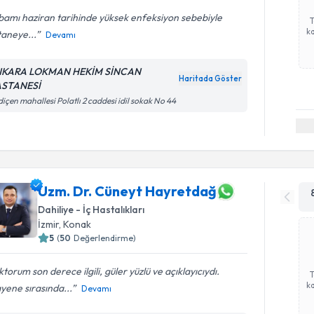
amı haziran tarihinde yüksek enfeksiyon sebebiyle
ka
taneye...
Devamı
KARA LOKMAN HEKİM SİNCAN
Haritada Göster
STANESİ
içen mahallesi Polatlı 2 caddesi idil sokak No 44
Uzm. Dr. Cüneyt Hayretdağ
Dahiliye - İç Hastalıkları
İzmir
, Konak
5
(
50
Değerlendirme)
torum son derece ilgili, güler yüzlü ve açıklayıcıydı.
ka
yene sırasında...
Devamı