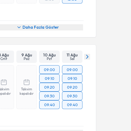
Daha Fazla Göster
8 Ağu
9 Ağu
10 Ağu
11 Ağu
Cmt
Paz
Pzt
Sal
09:00
09:00
09:10
09:10
09:20
09:20
Takvim
Takvim
palıdır
kapalıdır
09:30
09:30
09:40
09:40