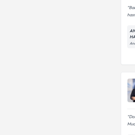
Bab
has
AN
HA
And
Dok
Mua