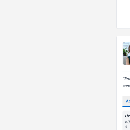
Ene
zam
A
Uz
KÜ
4