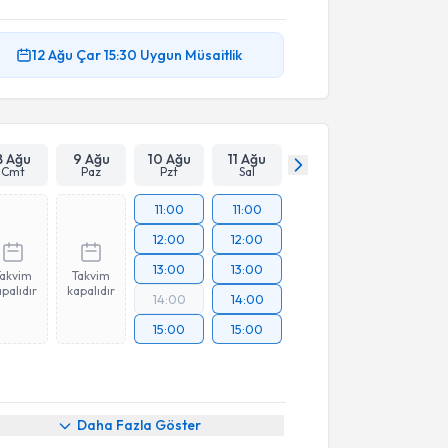
12 Ağu
Çar
15:30
Uygun Müsaitlik
8 Ağu
9 Ağu
10 Ağu
11 Ağu
Cmt
Paz
Pzt
Sal
11:00
11:00
12:00
12:00
13:00
13:00
Takvim
Takvim
palıdır
kapalıdır
14:00
14:00
15:00
15:00
Daha Fazla Göster