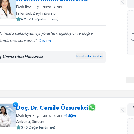
Dahiliye - İç Hastalıkları
İstanbul
, Zeytinburnu
4.9
(
7
Değerlendirme)
ili, hasta psikolojisini iyi yöneten, açıklayıcı ve doğru
ka
endirme, sonrası...
Devamı
ç Üniversitesi Hastanesi
Haritada Göster
Doç. Dr. Cemile Özsürekci
Dahiliye - İç Hastalıkları
+
1
diğer
Ankara
, Sincan
5
(
5
Değerlendirme)