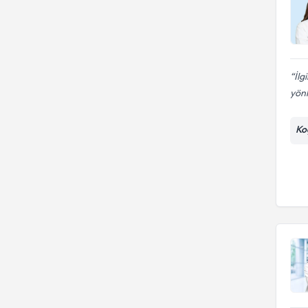
İlg
yönl
Ko