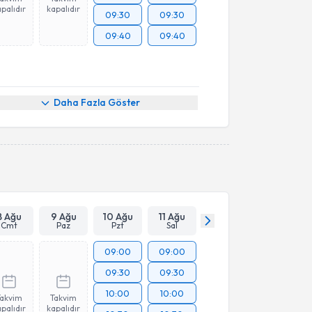
palıdır
kapalıdır
09:30
09:30
09:40
09:40
Daha Fazla Göster
8 Ağu
9 Ağu
10 Ağu
11 Ağu
Cmt
Paz
Pzt
Sal
09:00
09:00
09:30
09:30
10:00
10:00
Takvim
Takvim
palıdır
kapalıdır