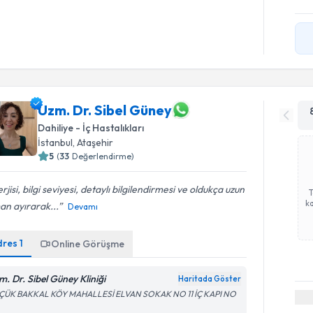
Uzm. Dr. Sibel Güney
Dahiliye - İç Hastalıkları
İstanbul
, Ataşehir
5
(
33
Değerlendirme)
rjisi, bilgi seviyesi, detaylı bilgilendirmesi ve oldukça uzun
ka
an ayırarak...
Devamı
dres
1
Online Görüşme
m. Dr. Sibel Güney Kliniği
Haritada Göster
ÇÜK BAKKAL KÖY MAHALLESİ ELVAN SOKAK NO 11 İÇ KAPI NO