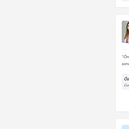
Önc
sonu
Öz
Cum