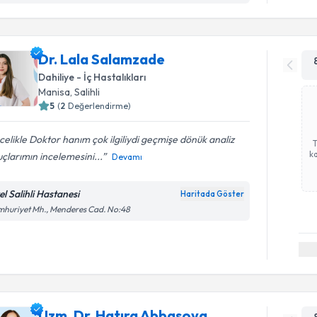
Dr. Lala Salamzade
Dahiliye - İç Hastalıkları
Manisa
, Salihli
5
(
2
Değerlendirme)
elikle Doktor hanım çok ilgiliydi geçmişe dönük analiz
ka
çlarımın incelemesini...
Devamı
el Salihli Hastanesi
Haritada Göster
huriyet Mh., Menderes Cad. No:48
Uzm. Dr. Hatıra Abbasova