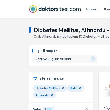
Uzmanlar
Klin
Diabetes Mellitus, Altınordu 
Ordu
Altınordu
içinde toplam
10
Diabetes Mellitus
İlgili Branşlar
Dahiliye - İç Hastalıkları
1
Aktif Filtreler
Diabetes Mellitus
Ordu
Altınordu
İlg
Şehir
Ordu