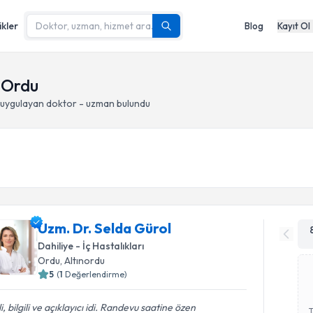
ikler
Blog
Kayıt Ol
- Ordu
uygulayan doktor - uzman bulundu
Uzm. Dr. Selda Gürol
Dahiliye - İç Hastalıkları
Ordu
, Altınordu
5
(
1
Değerlendirme)
ili, bilgili ve açıklayıcı idi. Randevu saatine özen