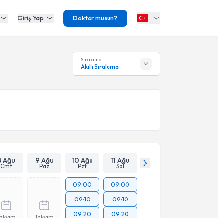
Giriş Yap
Doktor musun?
Sıralama
Akıllı Sıralama
8 Ağu
9 Ağu
10 Ağu
11 Ağu
Cmt
Paz
Pzt
Sal
09:00
09:00
09:10
09:10
09:20
09:20
Takvim
Takvim