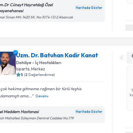
m.Dr Cüneyt Hayretdağ Özel
Haritada Göster
ayenehanesi
ar Sinan MH. 1420 SK. No:107 k-1 D:2 Alsancak
Uzm. Dr. Batuhan Kadir Kanat
Dahiliye - İç Hastalıkları
Isparta
, Merkez
5
(
2
Değerlendirme)
 çok hekime gitmeme rağmen bir türlü teşhis
ka
ulamamıştı ama...
Devamı
el Meddem Hastanesi
Haritada Göster
ür Mahallesi Süleyman Demirel Caddesi No:179