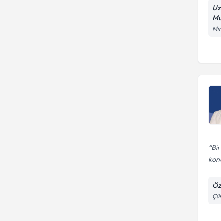
Uz
Mu
Mim
Bir
kon
Öz
Çün