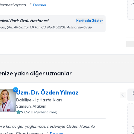
ka
ermesi ayrıca...
Devamı
dical Park Ordu Hastanesi
Haritada Göster
azı, Şht. Ali Gaffar Okkan Cd. No:9, 52200 Altınordu/Ordu
enize yakın diğer uzmanlar
Uzm. Dr. Özden Yılmaz
Dahiliye - İç Hastalıkları
Samsun
, Atakum
5
(
32
Değerlendirme)
evre karaciğer yağlanması nedeniyle Özden Hanım’a
ka
vurdum. Süreç boyunca...
Devamı