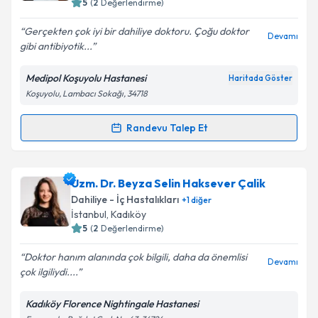
5
(
2
Değerlendirme)
E-posta Adresiniz
Gerçekten çok iyi bir dahiliye doktoru. Çoğu doktor
Devamı
gibi antibiyotik...
Medipol Koşuyolu Hastanesi
Haritada Göster
Kişisel verilerimin işlenmesine ilişkin
Aydınlatma
Koşuyolu, Lambacı Sokağı, 34718
Metni
'ni okudum ve kişisel verilerimin belirtilen
kapsamda işlenmesini kabul ediyorum.
Randevu Talep Et
Randevu Takvimi Talebi
Takvim Talebini Gönder
Uzm. Dr. Kamuran Doğan
için randevu takvimi talebi
Uzm. Dr. Beyza Selin Haksever Çalik
oluşturun. Size bu uzmandan randevu almanız için bir
Dahiliye - İç Hastalıkları
+
1
diğer
takvim hazırlandığında e-posta ile bilgilendireceğiz.
İstanbul
, Kadıköy
5
(
2
Değerlendirme)
E-posta Adresiniz
Doktor hanım alanında çok bilgili, daha da önemlisi
Devamı
çok ilgiliydi....
Kadıköy Florence Nightingale Hastanesi
Kişisel verilerimin işlenmesine ilişkin
Aydınlatma