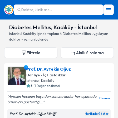
Doktor, klinik ara...
Diabetes Mellitus, Kadıköy - İstanbul
İstanbul
Kadıköy
içinde toplam
4
Diabetes Mellitus
uygulayan
doktor - uzman bulundu
Filtrele
Akıllı Sıralama
Prof. Dr. Aytekin Oğuz
Dahiliye - İç Hastalıkları
İstanbul
, Kadıköy
5
(
1
Değerlendirme)
Aytekin hocanın başından sonuna kadar her aşamada
Devamı
bizler için gösterdiği...
Prof. Dr. Aytekin Oğuz Kliniği
Haritada Göster