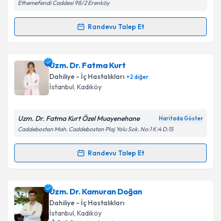
Ethemefendi Caddesi 98/2 Erenköy
Randevu Talep Et
Randevu Takvimi Talebi
Prof. Dr. Aytekin Oğuz
için randevu takvimi talebi
Uzm. Dr. Fatma Kurt
oluşturun. Size bu uzmandan randevu almanız için bir
Dahiliye - İç Hastalıkları
+
2
diğer
takvim hazırlandığında e-posta ile bilgilendireceğiz.
İstanbul
, Kadıköy
E-posta Adresiniz
Uzm. Dr. Fatma Kurt Özel Muayenehane
Haritada Göster
Caddebostan Mah. Caddebostan Plaj Yolu Sok. No:1 K:4 D:15
Kişisel verilerimin işlenmesine ilişkin
Aydınlatma
Randevu Talep Et
Randevu Takvimi Talebi
Metni
'ni okudum ve kişisel verilerimin belirtilen
kapsamda işlenmesini kabul ediyorum.
Uzm. Dr. Fatma Kurt
için randevu takvimi talebi
Uzm. Dr. Kamuran Doğan
oluşturun. Size bu uzmandan randevu almanız için bir
Takvim Talebini Gönder
Dahiliye - İç Hastalıkları
takvim hazırlandığında e-posta ile bilgilendireceğiz.
İstanbul
, Kadıköy