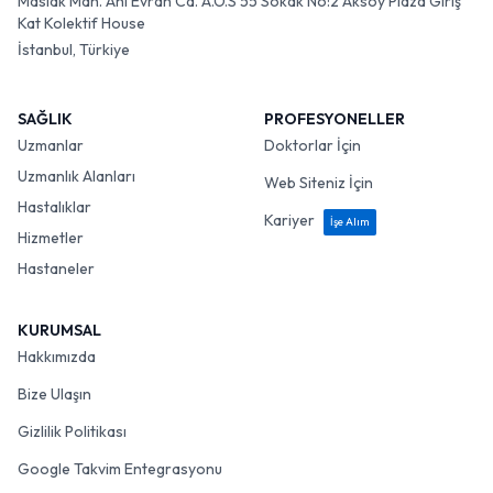
Maslak Mah. Ahi Evran Cd. A.O.S 55 Sokak No:2 Aksoy Plaza Giriş
Kat Kolektif House
İstanbul, Türkiye
SAĞLIK
PROFESYONELLER
Uzmanlar
Doktorlar İçin
Uzmanlık Alanları
Web Siteniz İçin
Hastalıklar
Kariyer
İşe Alım
Hizmetler
Hastaneler
KURUMSAL
Hakkımızda
Bize Ulaşın
Gizlilik Politikası
Google Takvim Entegrasyonu