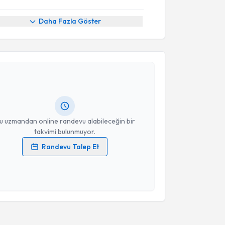
Daha Fazla Göster
akvimi Talebi
et Can AÇIK
için randevu takvimi talebi oluşturun.
andan randevu almanız için bir takvim
ında e-posta ile bilgilendireceğiz.
resiniz
u uzmandan online randevu alabileceğin bir
takvimi bulunmuyor.
Randevu Talep Et
 verilerimin işlenmesine ilişkin
Aydınlatma Metni
'ni
 ve kişisel verilerimin belirtilen kapsamda
esini kabul ediyorum.
Takvim Talebini Gönder