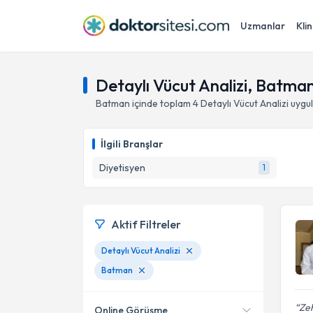
Uzmanlar
Klin
Detaylı Vücut Analizi, Batma
Batman
içinde toplam
4
Detaylı Vücut Analizi
uygul
İlgili Branşlar
Diyetisyen
1
Aktif Filtreler
Detaylı Vücut Analizi
Batman
Zeh
Online Görüşme