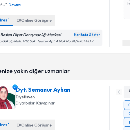
ka
t...
Devamı
dres
1
Online Görüşme
t Beslen Diyet Danışmanlığı Merkezi
Haritada Göster
a Gökalp Mah. 1712. Sok. Teymur Apt. A Blok No:24/A Kat:4 D:7
enize yakın diğer uzmanlar
Dyt. Semanur Ayhan
Diyetisyen
Diyarbakır
, Kayapınar
dres
1
Online Görüşme