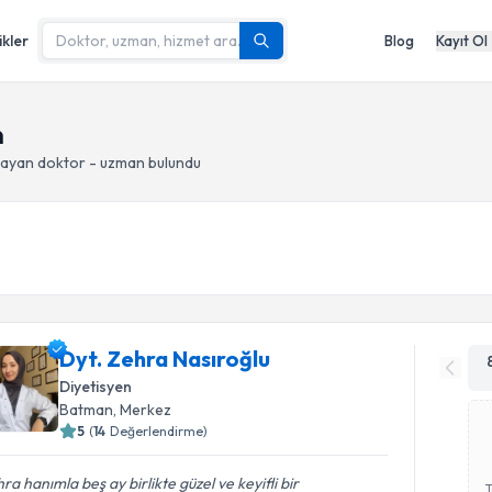
ikler
Blog
Kayıt Ol
n
ayan doktor - uzman bulundu
Dyt. Zehra Nasıroğlu
Diyetisyen
Batman
, Merkez
5
(
14
Değerlendirme)
ra hanımla beş ay birlikte güzel ve keyifli bir