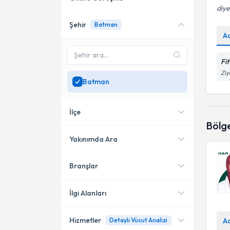
diye
Şehir
Batman
Online danışmanlık sunan
A
uzmanları göster
Sadece
Batman
bölgesinde
Fi
uzman ara
Ziy
Batman
İlçe
Bölg
Yakınımda Ara
Branşlar
Konumuma yakın uzmanları
Merkez
göster
İlgi Alanları
Hizmetler
A
Detaylı Vücut Analizi
Diyetisyen