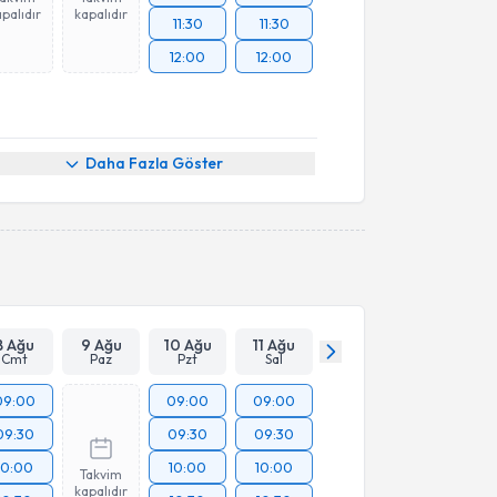
palıdır
kapalıdır
11:30
11:30
12:00
12:00
Daha Fazla Göster
8 Ağu
9 Ağu
10 Ağu
11 Ağu
Cmt
Paz
Pzt
Sal
09:00
09:00
09:00
09:30
09:30
09:30
10:00
10:00
10:00
Takvim
kapalıdır