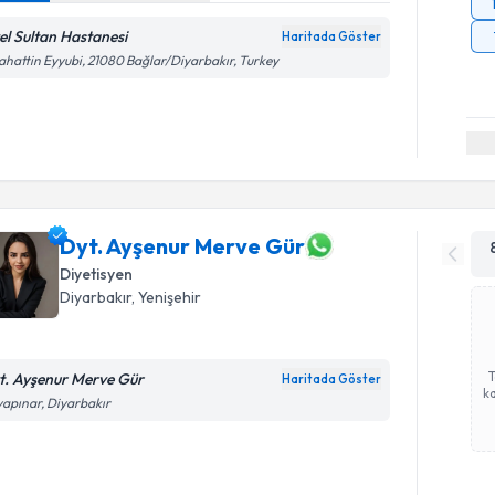
el Sultan Hastanesi
Haritada Göster
ahattin Eyyubi, 21080 Bağlar/Diyarbakır, Turkey
Dyt. Ayşenur Merve Gür
Diyetisyen
Diyarbakır
, Yenişehir
t. Ayşenur Merve Gür
Haritada Göster
ka
apınar, Diyarbakır