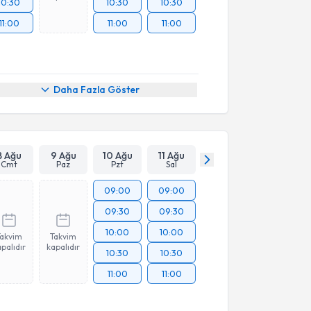
10:30
10:30
10:30
11:00
11:00
11:00
Daha Fazla Göster
8 Ağu
9 Ağu
10 Ağu
11 Ağu
Cmt
Paz
Pzt
Sal
09:00
09:00
09:30
09:30
10:00
10:00
Takvim
Takvim
palıdır
kapalıdır
10:30
10:30
11:00
11:00