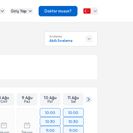
Giriş Yap
Doktor musun?
Sıralama
Akıllı Sıralama
8 Ağu
9 Ağu
10 Ağu
11 Ağu
Cmt
Paz
Pzt
Sal
10:00
10:00
10:30
10:30
11:00
11:00
Takvim
Takvim