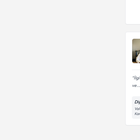
Çağında Beslenme
Detaylı Vücut Analizi
İlg
ve..
Di
Val
Kar