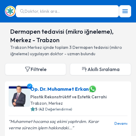
Doktor, klinik ara...
Dermapen tedavisi (mikro iğneleme),
Merkez - Trabzon
Trabzon
Merkez
içinde toplam
3
Dermapen tedavisi (mikro
iğneleme)
uygulayan doktor - uzman bulundu
Filtrele
Akıllı Sıralama
Op. Dr. Muhammet Erkan
Plastik Rekonstrüktif ve Estetik Cerrahi
Trabzon
, Merkez
5
(
42
Değerlendirme)
Muhammet hocama saç ekimi yaptırdım. Karar
Devamı
verme sürecim işlem hakkındaki...