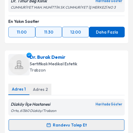
Dr. Timur Beg Klinik
Haritada Göster
CUMHURİYET MAH. MUHİTTİN SK CUMHURİYET İŞ MERKEZİ NO 3
En Yakın Saatler
11:00
11:30
12:00
Daha Fazla
Dr. Burak Demir
Sertifikalı Medikal Estetik
Trabzon
Adres
1
Adres
2
Düzköy İlçe Hastanesi
Haritada Göster
Orta, 61360 Düzköy/Trabzon
Randevu Talep Et
Randevu Takvimi Talebi