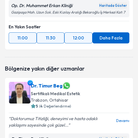
Op. Dr. Muhammet Erkan Kliniği
Haritada Göster
Gazipaşa Mah. Uzun Sok. Eski Kızılay Aralığı Bekaroğlu İş Merkezi Kat: 7
En Yakın Saatler
11:00
11:30
12:00
Daha Fazla
Bölgenize yakın diğer uzmanlar
Dr. Timur Beg
Sertifikalı Medikal Estetik
Trabzon
, Ortahisar
5
(
4
Değerlendirme)
Doktorumuz Titizliği, deneyimi ve hasta odaklı
Devamı
yaklaşımı sayesinde çok güzel...