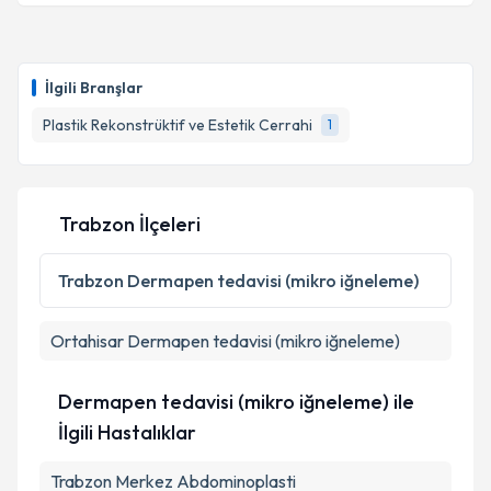
Dr. Burak Demir
için randevu takvimi talebi
oluşturun. Size bu uzmandan randevu almanız için bir
İlgili Branşlar
takvim hazırlandığında e-posta ile bilgilendireceğiz.
Plastik Rekonstrüktif ve Estetik Cerrahi
1
E-posta Adresiniz
Trabzon İlçeleri
Kişisel verilerimin işlenmesine ilişkin
Aydınlatma
Metni
'ni okudum ve kişisel verilerimin belirtilen
Trabzon
Dermapen tedavisi (mikro iğneleme)
kapsamda işlenmesini kabul ediyorum.
Ortahisar
Dermapen tedavisi (mikro iğneleme)
Takvim Talebini Gönder
Dermapen tedavisi (mikro iğneleme) ile
İlgili Hastalıklar
Trabzon Merkez Abdominoplasti