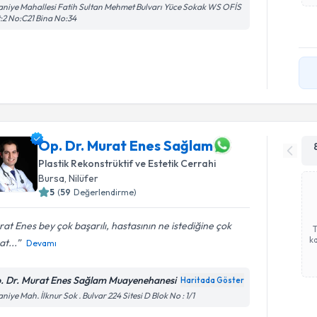
aniye Mahallesi Fatih Sultan Mehmet Bulvarı Yüce Sokak WS OFİS
:2 No:C21 Bina No:34
Op. Dr. Murat Enes Sağlam
Plastik Rekonstrüktif ve Estetik Cerrahi
Bursa
, Nilüfer
5
(
59
Değerlendirme)
at Enes bey çok başarılı, hastasının ne istediğine çok
ka
at...
Devamı
. Dr. Murat Enes Sağlam Muayenehanesi
Haritada Göster
aniye Mah. İlknur Sok . Bulvar 224 Sitesi D Blok No : 1/1