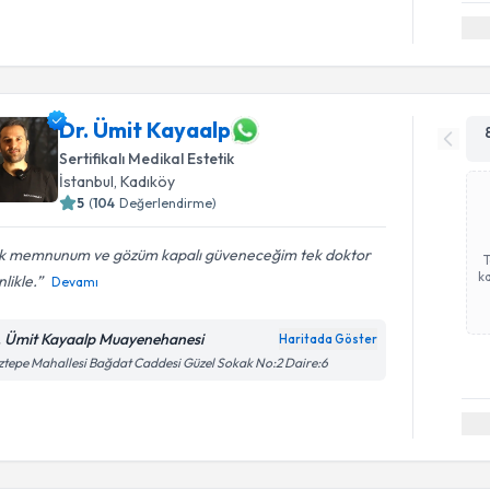
Dr. Ümit Kayaalp
Sertifikalı Medikal Estetik
İstanbul
, Kadıköy
5
(
104
Değerlendirme)
k memnunum ve gözüm kapalı güveneceğim tek doktor
ka
nlikle.
Devamı
. Ümit Kayaalp Muayenehanesi
Haritada Göster
tepe Mahallesi Bağdat Caddesi Güzel Sokak No:2 Daire:6