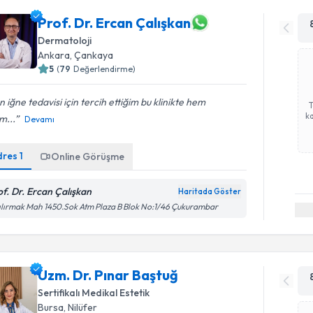
Prof. Dr. Ercan Çalışkan
Dermatoloji
Ankara
, Çankaya
5
(
79
Değerlendirme)
ın iğne tedavisi için tercih ettiğim bu klinikte hem
ka
im...
Devamı
dres
1
Online Görüşme
of. Dr. Ercan Çalışkan
Haritada Göster
ılırmak Mah 1450.Sok Atm Plaza B Blok No:1/46 Çukurambar
Uzm. Dr. Pınar Baştuğ
Sertifikalı Medikal Estetik
Bursa
, Nilüfer