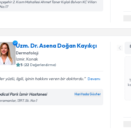
çeşehir 2. Kısım Mahallesi Ahmet Taner Kışlalı Bulvarı KC Vilları
No:17
Uzm. Dr. Asena Doğan Kayıkçı
Dermatoloji
İzmir
, Konak
5
(
22
Değerlendirme)
er yüzlü, ilgili, işinin hakkını veren bir doktordu.
Devamı
ka
dical Park İzmir Hastanesi
Haritada Göster
ramanlar, 1397. Sk. No:1