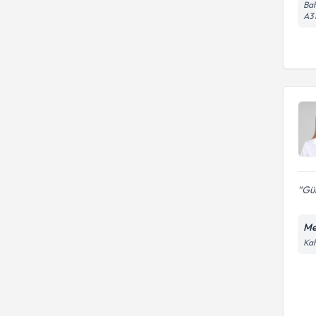
Bah
A3 
Gül
Me
Kah