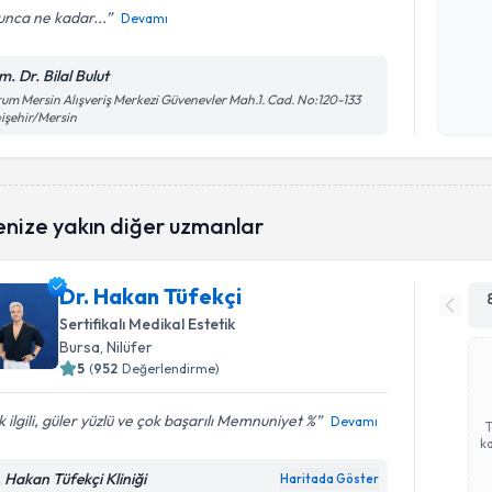
unca ne kadar...
Devamı
Kişisel
m. Dr. Bilal Bulut
okudum
um Mersin Alışveriş Merkezi Güvenevler Mah.1. Cad. No:120-133
işlenm
işehir/Mersin
enize yakın diğer uzmanlar
Dr. Hakan Tüfekçi
Sertifikalı Medikal Estetik
Bursa
, Nilüfer
5
(
952
Değerlendirme)
 ilgili, güler yüzlü ve çok başarılı Memnuniyet %
Devamı
ka
. Hakan Tüfekçi Kliniği
Haritada Göster