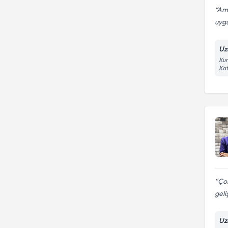
Ame
uygu
Uz
Kur
Kat
Çok
geli
Uz