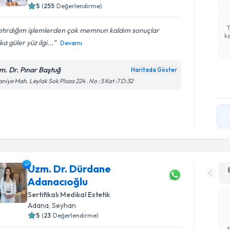
5
(
255
Değerlendirme)
ptırdığım işlemlerden çok memnun kaldım sonuçlar
ka
ka güler yüz ilgi...
Devamı
m. Dr. Pınar Baştuğ
Haritada Göster
aniye Mah. Leylak Sok Plaza 224 . No : 5 Kat :7 D:32
Uzm. Dr. Dürdane
Adanacıoğlu
Sertifikalı Medikal Estetik
Adana
, Seyhan
5
(
23
Değerlendirme)