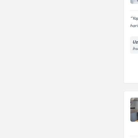
Ya
hari
Uz
İhs