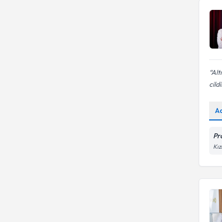
Alt
cild
A
Pr
Kız