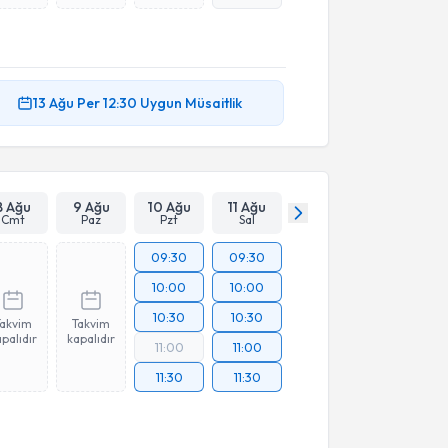
13 Ağu
Per
12:30
Uygun Müsaitlik
8 Ağu
9 Ağu
10 Ağu
11 Ağu
Cmt
Paz
Pzt
Sal
09:30
09:30
10:00
10:00
10:30
10:30
Takvim
Takvim
palıdır
kapalıdır
11:00
11:00
11:30
11:30