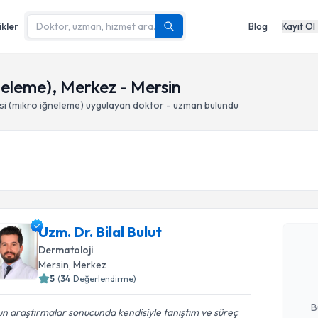
ikler
Blog
Kayıt Ol
eleme), Merkez - Mersin
i (mikro iğneleme)
uygulayan doktor - uzman bulundu
Randevu T
Uzm. Dr. Bilal Bulut
Uzm. Dr. B
bu uzmandan
Dermatoloji
posta ile bi
Mersin
, Merkez
5
(
34
Değerlendirme)
E-posta Ad
B
n araştırmalar sonucunda kendisiyle tanıştım ve süreç