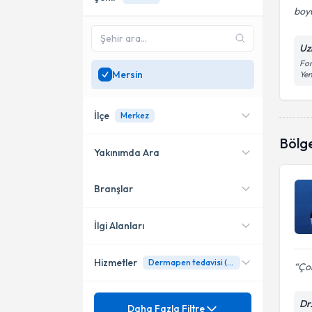
boy
Uz
For
Mersin
Yen
İlçe
Merkez
Bölg
Yakınımda Ara
Branşlar
Konumuma yakın uzmanları
Yenişehir
göster
Akdeniz
İlgi Alanları
Çamlıbel
Hizmetler
Dermapen tedavisi (mikro iğneleme)
Dermatoloji
Çok
Merkez
Ünvan
Akıllı dolgu
Dr
Daha Fazla Filtre
Mezitli