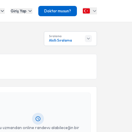
Giriş Yap
Doktor musun?
Sıralama
Akıllı Sıralama
akvimi Talebi
ilal Bulut
için randevu takvimi talebi oluşturun. Size
 randevu almanız için bir takvim hazırlandığında e-
lgilendireceğiz.
resiniz
u uzmandan online randevu alabileceğin bir