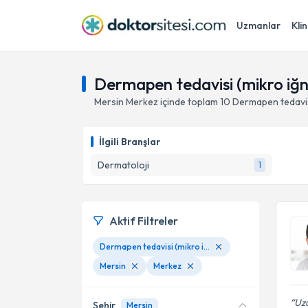
Uzmanlar
Klin
Dermapen tedavisi (mikro iğn
Mersin
Merkez
içinde toplam
10
Dermapen tedavis
İlgili Branşlar
Dermatoloji
1
Aktif Filtreler
Dermapen tedavisi (mikro iğneleme)
Mersin
Merkez
Uzu
Şehir
Mersin