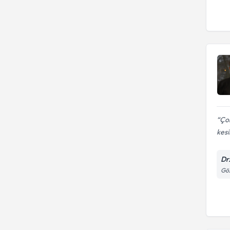
Ço
kesi
Dr
Göz