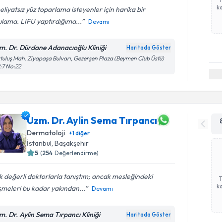
ka
liyatsız yüz toparlama isteyenler için harika bir
lama. LIFU yaptırdığıma...
Devamı
m. Dr. Dürdane Adanacıoğlu Kliniği
Haritada Göster
tuluş Mah. Ziyapaşa Bulvarı, Gezerşen Plaza (Beymen Club Üstü)
:7 No:22
Uzm. Dr. Aylin Sema Tırpancı
Dermatoloji
+
1
diğer
İstanbul
, Başakşehir
5
(
254
Değerlendirme)
 değerli doktorlarla tanıştım; ancak mesleğindeki
ka
şmeleri bu kadar yakından...
Devamı
m. Dr. Aylin Sema Tırpancı Kliniği
Haritada Göster