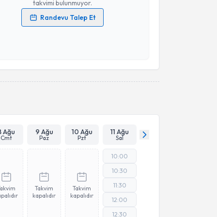
takvimi bulunmuyor.
Randevu Talep Et
 verilerimin işlenmesine ilişkin
Aydınlatma Metni
'ni
 ve kişisel verilerimin belirtilen kapsamda
esini kabul ediyorum.
Takvim Talebini Gönder
8 Ağu
9 Ağu
10 Ağu
11 Ağu
Cmt
Paz
Pzt
Sal
10:00
10:30
11:30
Takvim
Takvim
Takvim
palıdır
kapalıdır
kapalıdır
12:00
12:30