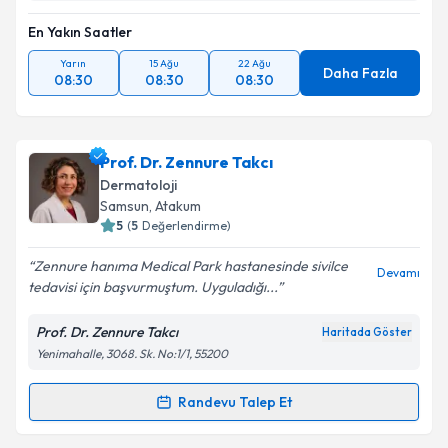
En Yakın Saatler
Yarın
15 Ağu
22 Ağu
Daha Fazla
08:30
08:30
08:30
Prof. Dr. Zennure Takcı
Dermatoloji
Samsun
, Atakum
5
(
5
Değerlendirme)
Zennure hanıma Medical Park hastanesinde sivilce
Devamı
tedavisi için başvurmuştum. Uyguladığı...
Prof. Dr. Zennure Takcı
Haritada Göster
Yenimahalle, 3068. Sk. No:1/1, 55200
Randevu Talep Et
Randevu Takvimi Talebi