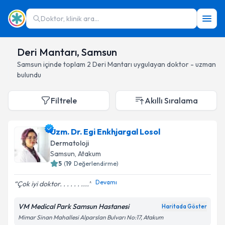
Doktor, klinik ara...
Deri Mantarı, Samsun
Samsun
içinde toplam
2
Deri Mantarı
uygulayan doktor - uzman
bulundu
Filtrele
Akıllı Sıralama
Uzm. Dr. Egi Enkhjargal Losol
Dermatoloji
Samsun
, Atakum
5
(
19
Değerlendirme)
Devamı
Çok iyi doktor. . . . . . ....
VM Medical Park Samsun Hastanesi
Haritada Göster
Mimar Sinan Mahallesi Alparslan Bulvarı No:17, Atakum