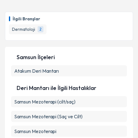
Prof. Dr. Zennure Takcı
için randevu takvimi talebi
oluşturun. Size bu uzmandan randevu almanız için bir
İlgili Branşlar
takvim hazırlandığında e-posta ile bilgilendireceğiz.
Dermatoloji
2
E-posta Adresiniz
Samsun İlçeleri
Kişisel verilerimin işlenmesine ilişkin
Aydınlatma
Atakum
Metni
Deri Mantarı
'ni okudum ve kişisel verilerimin belirtilen
kapsamda işlenmesini kabul ediyorum.
Deri Mantarı ile İlgili Hastalıklar
Takvim Talebini Gönder
Samsun Mezoterapi (cilt/saç)
Samsun Mezoterapi (Saç ve Cilt)
Samsun Mezoterapi