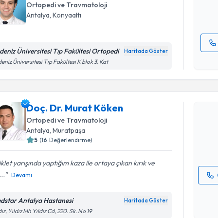
Ortopedi ve Travmatoloji
E-posta Ad
Antalya
, Konyaaltı
deniz Üniversitesi Tıp Fakültesi Ortopedi
Haritada Göster
Kişisel
eniz Üniversitesi Tıp Fakültesi K blok 3. Kat
okudum
Randevu T
işlenm
Doç. Dr. 
Doç. Dr. Murat Köken
Size bu uzm
Ortopedi ve Travmatoloji
hazırlandığ
Antalya
, Muratpaşa
5
(
16
Değerlendirme)
E-posta Ad
iklet yarışında yaptığım kaza ile ortaya çıkan kırık ve
..
Devamı
Kişisel
okudum
dstar Antalya Hastanesi
Haritada Göster
işlenm
dız, Yıldız Mh Yıldız Cd, 220. Sk. No 19