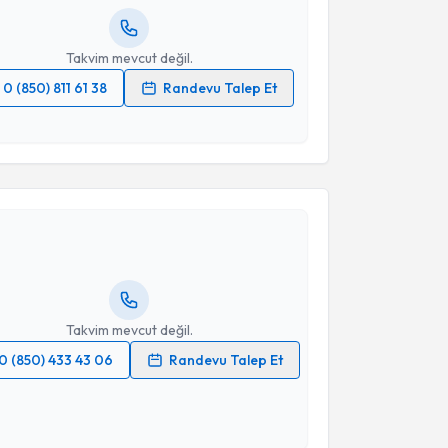
resiniz
Takvim mevcut değil.
0 (850) 811 61 38
Randevu Talep Et
 verilerimin işlenmesine ilişkin
Aydınlatma Metni
'ni
 ve kişisel verilerimin belirtilen kapsamda
akvimi Talebi
esini kabul ediyorum.
Murat Köken
için randevu takvimi talebi oluşturun.
Takvim Talebini Gönder
andan randevu almanız için bir takvim
ında e-posta ile bilgilendireceğiz.
resiniz
Takvim mevcut değil.
0 (850) 433 43 06
Randevu Talep Et
 verilerimin işlenmesine ilişkin
Aydınlatma Metni
'ni
 ve kişisel verilerimin belirtilen kapsamda
esini kabul ediyorum.