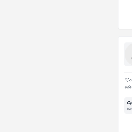
Çok
ede
Op
Kem