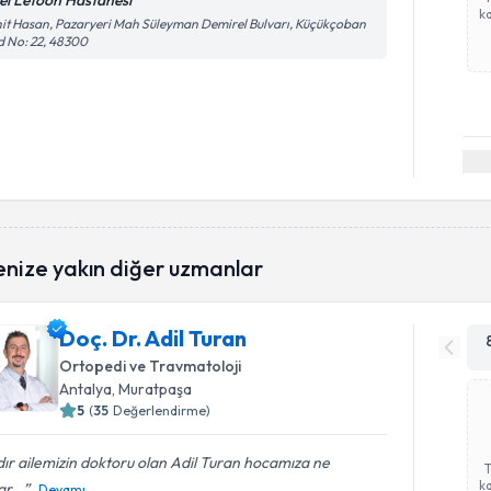
el Letoon Hastanesi
ka
it Hasan, Pazaryeri Mah Süleyman Demirel Bulvarı, Küçükçoban
 No: 22, 48300
enize yakın diğer uzmanlar
Doç. Dr. Adil Turan
Ortopedi ve Travmatoloji
Antalya
, Muratpaşa
5
(
35
Değerlendirme)
dır ailemizin doktoru olan Adil Turan hocamıza ne
ka
r...
Devamı