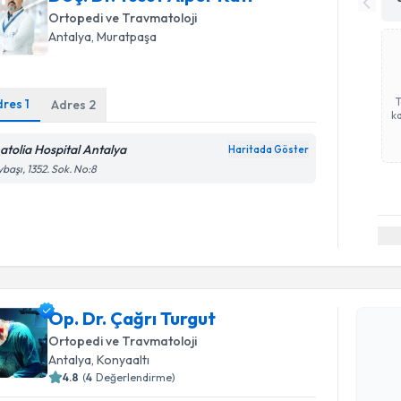
Ortopedi ve Travmatoloji
Antalya
, Muratpaşa
dres
1
Adres
2
ka
atolia Hospital Antalya
Haritada Göster
başı, 1352. Sok. No:8
Randevu T
Op. Dr. Çağrı Turgut
Op. Dr. Ça
bu uzmandan
Ortopedi ve Travmatoloji
posta ile bi
Antalya
, Konyaaltı
4.8
(
4
Değerlendirme)
E-posta Ad