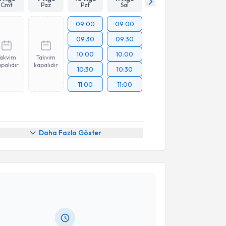
Cmt
Paz
Pzt
Sal
09:00
09:00
09:30
09:30
10:00
10:00
Takvim
Takvim
palıdır
kapalıdır
10:30
10:30
11:00
11:00
Daha Fazla Göster
akvimi Talebi
ğrı Turgut
için randevu takvimi talebi oluşturun. Size
 randevu almanız için bir takvim hazırlandığında e-
lgilendireceğiz.
resiniz