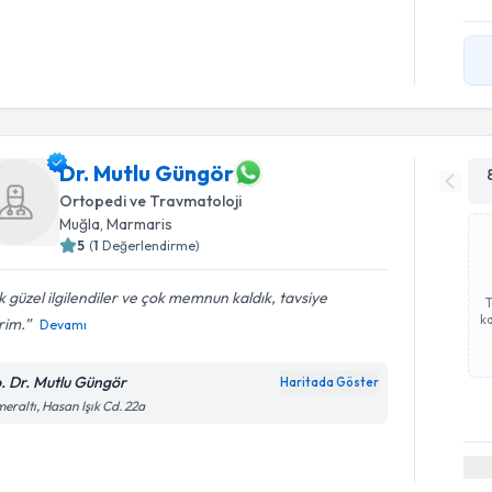
Dr. Mutlu Güngör
Ortopedi ve Travmatoloji
Muğla
, Marmaris
5
(
1
Değerlendirme)
 güzel ilgilendiler ve çok memnun kaldık, tavsiye
ka
rim.
Devamı
. Dr. Mutlu Güngör
Haritada Göster
eraltı, Hasan Işık Cd. 22a