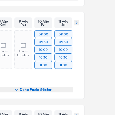
Takvim Talebini Gönder
8 Ağu
9 Ağu
10 Ağu
11 Ağu
Cmt
Paz
Pzt
Sal
09:00
09:00
09:30
09:30
10:00
10:00
Takvim
Takvim
palıdır
kapalıdır
10:30
10:30
11:00
11:00
Daha Fazla Göster
8 Ağu
9 Ağu
10 Ağu
11 Ağu