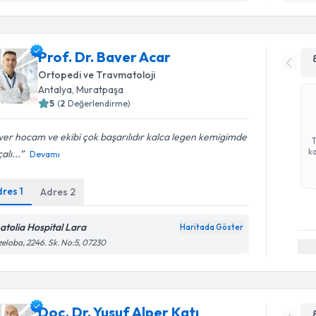
Prof. Dr. Baver Acar
Ortopedi ve Travmatoloji
Antalya
, Muratpaşa
5
(
2
Değerlendirme)
er hocam ve ekibi çok başarılıdır kalca legen kemigimde
ka
alı...
Devamı
dres
1
Adres
2
atolia Hospital Lara
Haritada Göster
eloba, 2246. Sk. No:5, 07230
Doç. Dr. Yusuf Alper Katı