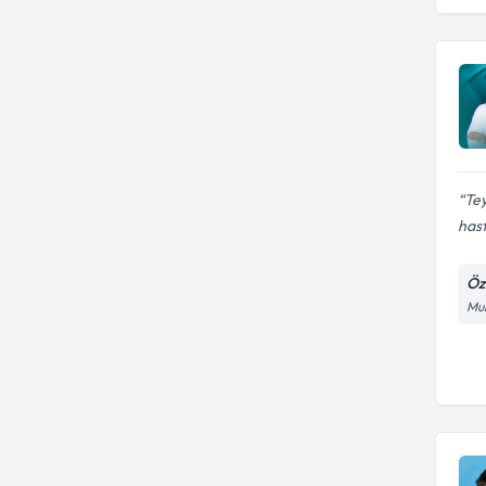
Tey
hast
Öz
Mur