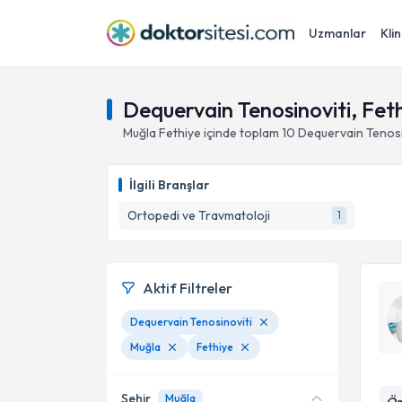
Uzmanlar
Klin
Dequervain Tenosinoviti, Fet
Muğla
Fethiye
içinde toplam
10
Dequervain Tenosi
İlgili Branşlar
Ortopedi ve Travmatoloji
1
Aktif Filtreler
Dequervain Tenosinoviti
Muğla
Fethiye
Şehir
Muğla