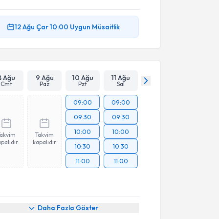
12 Ağu
Çar
10:00
Uygun Müsaitlik
8 Ağu
9 Ağu
10 Ağu
11 Ağu
Cmt
Paz
Pzt
Sal
09:00
09:00
09:30
09:30
10:00
10:00
Takvim
Takvim
palıdır
kapalıdır
10:30
10:30
11:00
11:00
Daha Fazla Göster