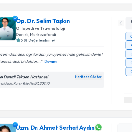
Op. Dr. Selim Taşkın
Ortopedi ve Travmatoloji
Denizli
, Merkezefendi
5
(
8
Değerlendirme)
zem dizindeki agrılardan yuruyemez hale gelmisti devlet
anesindeki bi doktor...
Devamı
el Denizli Tekden Hastanesi
Haritada Göster
atdede, Karcı Yolu No:57, 20010
Randevu T
Uzm. Dr. 
oluşturun. 
hazırlandığ
Uzm. Dr. Ahmet Serhat Aydın