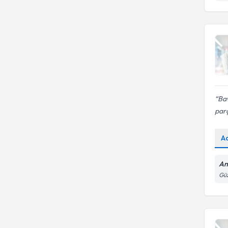
Bav
parç
A
An
Güz