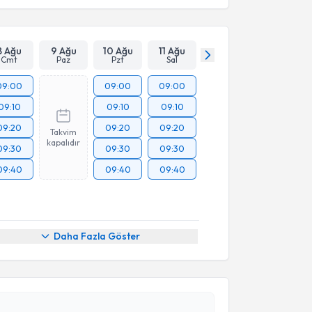
8 Ağu
9 Ağu
10 Ağu
11 Ağu
Cmt
Paz
Pzt
Sal
09:00
09:00
09:00
09:10
09:10
09:10
09:20
09:20
09:20
Takvim
kapalıdır
09:30
09:30
09:30
09:40
09:40
09:40
akvimi Talebi
Daha Fazla Göster
Ahmet Serhat Aydın
için randevu takvimi talebi
Size bu uzmandan randevu almanız için bir takvim
ında e-posta ile bilgilendireceğiz.