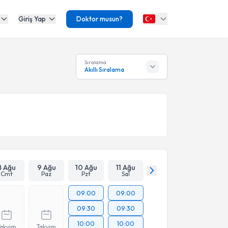
Giriş Yap
Doktor musun?
Sıralama
Akıllı Sıralama
8 Ağu
9 Ağu
10 Ağu
11 Ağu
Cmt
Paz
Pzt
Sal
09:00
09:00
09:30
09:30
10:00
10:00
Takvim
Takvim