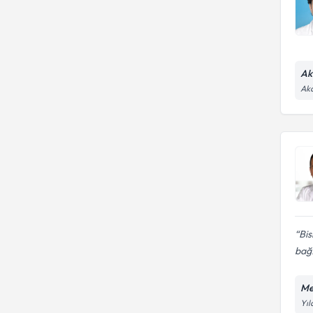
Ak
Akd
Bis
bağ.
Me
Yıl