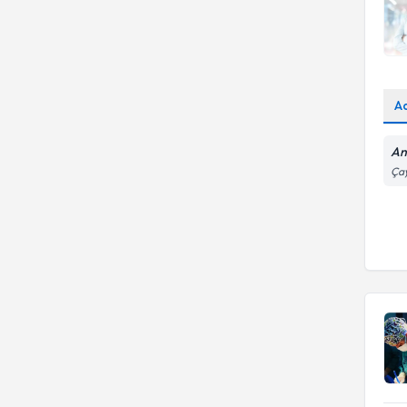
A
An
Çay