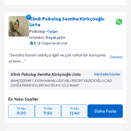
Klinik Psikolog Semiha Kürkçüoğlu
Usta
Psikoloji
+
1
diğer
İstanbul
, Başakşehir
5
(
2
Değerlendirme)
Semiha hanım oldukça ilgili ve çok rahat bir konuşma
Devamı
ortamı...
Klinik Psikolog Semiha Kürkçüoğlu Usta
Haritada Göster
BAHÇEŞEHİR 1. KISIM MAHALLESİ VALİ RECEP YAZICIOĞLU CAD
DOĞA PARKI EVLERİ NO:15\A K:1 D:2 34480
En Yakın Saatler
10 Ağu
10 Ağu
10 Ağu
Daha Fazla
11:00
11:50
12:40