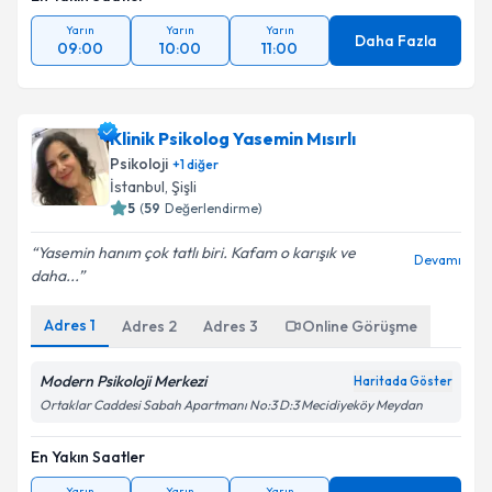
Yarın
Yarın
Yarın
Daha Fazla
09:00
10:00
11:00
Klinik Psikolog Yasemin Mısırlı
Psikoloji
+
1
diğer
İstanbul
, Şişli
5
(
59
Değerlendirme)
Yasemin hanım çok tatlı biri. Kafam o karışık ve
Devamı
daha...
Adres
1
Adres
2
Adres
3
Online Görüşme
Modern Psikoloji Merkezi
Haritada Göster
Ortaklar Caddesi Sabah Apartmanı No:3 D:3 Mecidiyeköy Meydan
En Yakın Saatler
Yarın
Yarın
Yarın