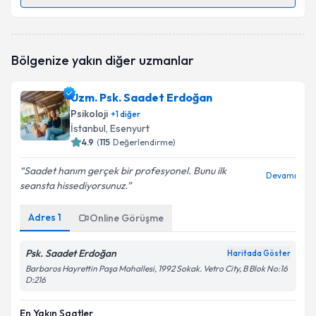
Randevu Takvimi Talebi
Psk. Murat Genç
için randevu takvimi talebi
Bölgenize yakın diğer uzmanlar
oluşturun. Size bu uzmandan randevu almanız için bir
takvim hazırlandığında e-posta ile bilgilendireceğiz.
Uzm. Psk. Saadet Erdoğan
E-posta Adresiniz
Psikoloji
+
1
diğer
İstanbul
, Esenyurt
4.9
(
115
Değerlendirme)
Saadet hanım gerçek bir profesyonel. Bunu ilk
Kişisel verilerimin işlenmesine ilişkin
Aydınlatma
Devamı
seansta hissediyorsunuz.
Metni
'ni okudum ve kişisel verilerimin belirtilen
kapsamda işlenmesini kabul ediyorum.
Adres
1
Online Görüşme
Takvim Talebini Gönder
Psk. Saadet Erdoğan
Haritada Göster
Barbaros Hayrettin Paşa Mahallesi, 1992 Sokak. Vetro City, B Blok No:16
D:216
En Yakın Saatler