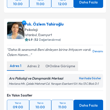
Daha Fazla
10:00
11:00
12:00
Psk. Özlem Tahiroğlu
Psikoloji
İstanbul
, Esenyurt
4.9
(
52
Değerlendirme)
Daha ilk seansımdı Beni dinleyen birine ihtiyacım vardı
Devamı
Özlem Hanım...
Adres
1
Adres
2
Online Görüşme
Ars Psikoloji ve Danışmanlık Merkezi
Haritada Göster
Mevlana Mh. Çelebi Mehmet Cd. Yaraşan Eserkent Sit. No:13 C Blok D:1
En Yakın Saatler
Yarın
Yarın
Yarın
Daha Fazla
09:00
10:00
11:00