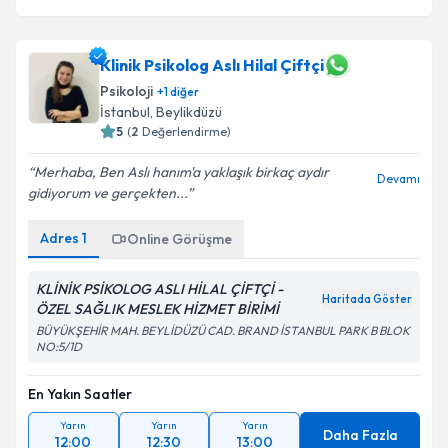
Klinik Psikolog Aslı Hilal Çiftçi
Psikoloji
+
1
diğer
İstanbul
, Beylikdüzü
5
(
2
Değerlendirme)
Merhaba, Ben Aslı hanım'a yaklaşık birkaç aydır
Devamı
gidiyorum ve gerçekten...
Adres
1
Online Görüşme
KLİNİK PSİKOLOG ASLI HİLAL ÇİFTÇİ -
Haritada Göster
ÖZEL SAĞLIK MESLEK HİZMET BİRİMİ
BÜYÜKŞEHİR MAH. BEYLİDÜZÜ CAD. BRAND İSTANBUL PARK B BLOK
NO:5/1D
En Yakın Saatler
Yarın
Yarın
Yarın
Daha Fazla
12:00
12:30
13:00