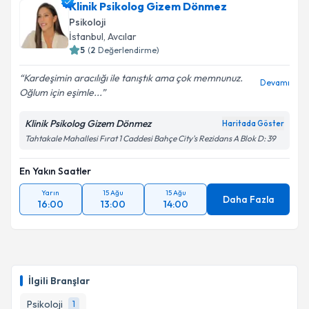
Klinik Psikolog Gizem Dönmez
Psikoloji
İstanbul
, Avcılar
5
(
2
Değerlendirme)
Kardeşimin aracılığı ile tanıştık ama çok memnunuz.
Devamı
Oğlum için eşimle...
Klinik Psikolog Gizem Dönmez
Haritada Göster
Tahtakale Mahallesi Fırat 1 Caddesi Bahçe City's Rezidans A Blok D: 39
En Yakın Saatler
Yarın
15 Ağu
15 Ağu
Daha Fazla
16:00
13:00
14:00
İlgili Branşlar
Psikoloji
1