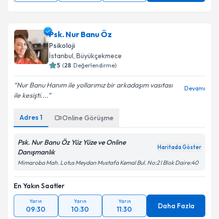
Psk. Nur Banu Öz
Psikoloji
İstanbul
, Büyükçekmece
5
(
28
Değerlendirme)
Nur Banu Hanım ile yollarımız bir arkadaşım vasıtası
Devamı
ile kesişti....
Adres
1
Online Görüşme
Psk. Nur Banu Öz Yüz Yüze ve Online
Haritada Göster
Danışmanlık
Mimaroba Mah. Lotus Meydan Mustafa Kemal Bul. No:2 I Blok Daire:40
En Yakın Saatler
Yarın
Yarın
Yarın
Daha Fazla
09:30
10:30
11:30