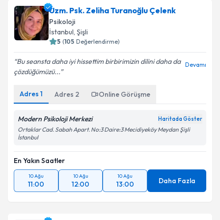
Uzm. Psk. Zeliha Turanoğlu Çelenk
Psikoloji
İstanbul
, Şişli
5
(
105
Değerlendirme)
Bu seansta daha iyi hissettim birbirimizin dilini daha da
Devamı
çözdüğümüzü...
Adres
1
Adres
2
Online Görüşme
Modern Psikoloji Merkezi
Haritada Göster
Ortaklar Cad. Sabah Apart. No:3 Daire:3 Mecidiyeköy Meydan Şişli
İstanbul
En Yakın Saatler
10 Ağu
10 Ağu
10 Ağu
Daha Fazla
11:00
12:00
13:00