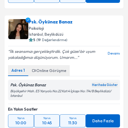
Psk. Öykünaz Banaz
Psikoloji
İstanbul
, Beylikdüzü
5
(
19
Değerlendirme)
İlk seansımızı gerçekleştirdik. Çok güzel bir uyum
Devamı
yakaladığımızı düşünüyorum. Umarım...
Adres
1
Online Görüşme
Psk. Öykünaz Banaz
Haritada Göster
Büyükşehir Mah. E5 Yanyolu No:22 Kat:4 İçkapı No: 114/B Beylikdüzü/
İstanbul
En Yakın Saatler
Yarın
Yarın
Yarın
Daha Fazla
10:00
10:45
11:30