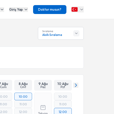
Giriş Yap
Doktor musun?
Sıralama
Akıllı Sıralama
7 Ağu
8 Ağu
9 Ağu
10 Ağu
Cum
Cmt
Paz
Pzt
10:00
10:00
10:00
11:00
11:00
11:00
12:00
12:00
12:00
Takvim