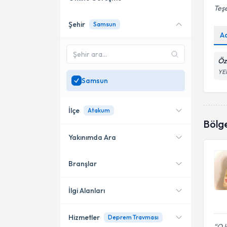
Teşe
Şehir
Samsun
Online danışmanlık sunan
A
uzmanları göster
Sadece
Samsun
bölgesinde
Öz
uzman ara
YE
Samsun
İlçe
Atakum
Bölg
Yakınımda Ara
Branşlar
Konumuma yakın uzmanları
Atakum
göster
Bafra
İlgi Alanları
Hizmetler
Deprem Travması
Psikolojik Danışman
O k