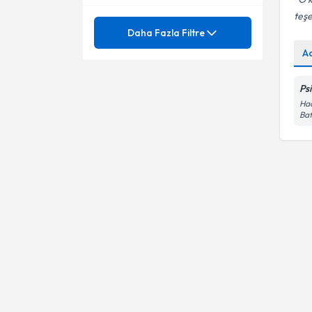
teşe
Mezuniyet
Aile Danışmanlığı
Daha Fazla Filtre
A
Aile Dinamikleri
Ünvan
Aile Danışmanlığı
Aile İçi Çatışmalar
Ps
Aile İlişkileri
Sakarya Üniversitesi
Hac
Aile İçi İletişim Sorunları
Ba
Aile Problemleri
Psk. Dan.
Aile İlişkileri
Analitik yönelimli bireyle
psikolojik danışma
Aile Problemleri
Analitik yönelimli grupla
psikolojik danışma
Aile ve Evlilik Danışmanlığı
Anne - Baba Eğitimi ve
Danışmanlığı
Akran Zorbalığı
Ayrılık Kaygısı
Aldatma
Bağımlılık sorunları
Alt Islatma
Bağımlılık