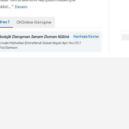
kkür...
Devamı
dres
1
Online Görüşme
ikolojik Danışman Senem Duman Külünk
Haritada Göster
ınabi Mahallesi Emirefendi Sokak Keçeli Apt. No:1 D:1
fra/Samsun