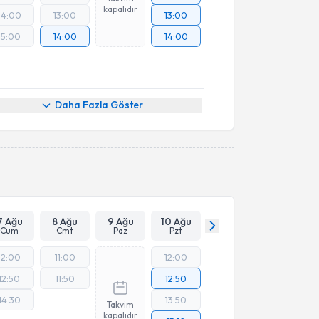
kapalıdır
14:00
13:00
13:00
15:00
14:00
14:00
Daha Fazla Göster
7 Ağu
8 Ağu
9 Ağu
10 Ağu
Cum
Cmt
Paz
Pzt
12:00
11:00
12:00
12:50
11:50
12:50
14:30
13:50
Takvim
kapalıdır