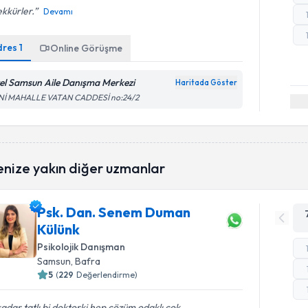
kkürler.
Devamı
dres
1
Online Görüşme
el Samsun Aile Danışma Merkezi
Haritada Göster
Nİ MAHALLE VATAN CADDESİ no:24/2
enize yakın diğer uzmanlar
Psk. Dan. Senem Duman
Külünk
Psikolojik Danışman
Samsun
, Bafra
5
(
229
Değerlendirme)
adar tatlı bi doktorki hep çözüm odaklı çok