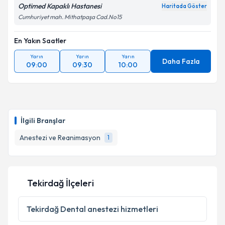
Optimed Kapaklı Hastanesi
Haritada Göster
Cumhuriyet mah. Mithatpaşa Cad.No15
En Yakın Saatler
Yarın
Yarın
Yarın
Daha Fazla
09:00
09:30
10:00
İlgili Branşlar
Anestezi ve Reanimasyon
1
Tekirdağ İlçeleri
Tekirdağ
Dental anestezi hizmetleri