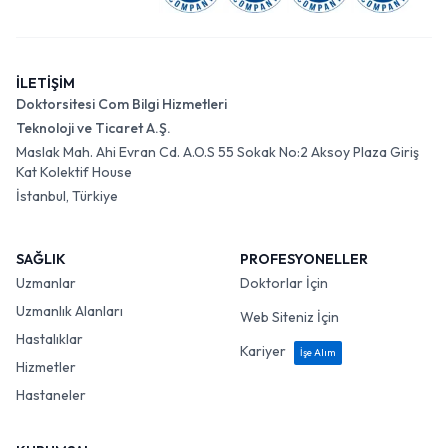
İLETİŞİM
Doktorsitesi Com Bilgi Hizmetleri
Teknoloji ve Ticaret A.Ş.
Maslak Mah. Ahi Evran Cd. A.O.S 55 Sokak No:2 Aksoy Plaza Giriş
Kat Kolektif House
İstanbul, Türkiye
SAĞLIK
PROFESYONELLER
Uzmanlar
Doktorlar İçin
Uzmanlık Alanları
Web Siteniz İçin
Hastalıklar
Kariyer
İşe Alım
Hizmetler
Hastaneler