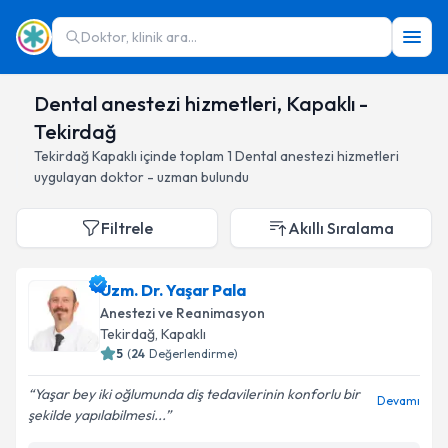
Doktor, klinik ara...
Dental anestezi hizmetleri, Kapaklı -
Tekirdağ
Tekirdağ
Kapaklı
içinde toplam
1
Dental anestezi hizmetleri
uygulayan doktor - uzman bulundu
Filtrele
Akıllı Sıralama
Uzm. Dr. Yaşar Pala
Anestezi ve Reanimasyon
Tekirdağ
, Kapaklı
5
(
24
Değerlendirme)
Yaşar bey iki oğlumunda diş tedavilerinin konforlu bir
Devamı
şekilde yapılabilmesi...