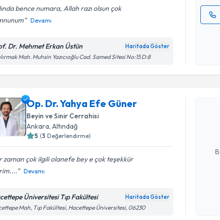
ında bence numara, Allah razı olsun çok
mnunum
Devamı
Kişisel
okudum
of. Dr. Mehmet Erkan Üstün
Haritada Göster
işlenm
ılırmak Mah. Muhsin Yazıcıoğlu Cad. Samed Sitesi No:15 D:8
Randevu T
Op. Dr. Y
Op. Dr. Yahya Efe Güner
Size bu uzm
Beyin ve Sinir Cerrahisi
hazırlandığ
Ankara
, Altındağ
5
(
3
Değerlendirme)
E-posta Ad
B
 zaman çok ilgili olanefe bey e çok teşekkür
im....
Devamı
Kişisel
okudum
cettepe Üniversitesi Tıp Fakültesi
Haritada Göster
işlenm
ettepe Mah, Tıp Fakültesi, Hacettepe Üniversitesi, 06230