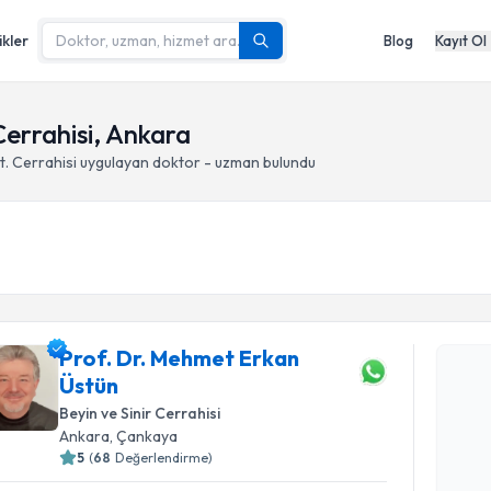
ikler
Blog
Kayıt Ol
Cerrahisi, Ankara
t. Cerrahisi
uygulayan doktor - uzman bulundu
Randevu T
Prof. Dr. Mehmet Erkan
Prof. Dr.
Üstün
oluşturun. 
hazırlandığ
Beyin ve Sinir Cerrahisi
Ankara
, Çankaya
E-posta Ad
5
(
68
Değerlendirme)