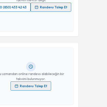
0 (850) 433 42 43
Randevu Talep Et
 verilerimin işlenmesine ilişkin
Aydınlatma Metni
'ni
 ve kişisel verilerimin belirtilen kapsamda
esini kabul ediyorum.
akvimi Talebi
Takvim Talebini Gönder
ahya Efe Güner
için randevu takvimi talebi oluşturun.
andan randevu almanız için bir takvim
ında e-posta ile bilgilendireceğiz.
resiniz
u uzmandan online randevu alabileceğin bir
takvimi bulunmuyor.
Randevu Talep Et
 verilerimin işlenmesine ilişkin
Aydınlatma Metni
'ni
 ve kişisel verilerimin belirtilen kapsamda
esini kabul ediyorum.