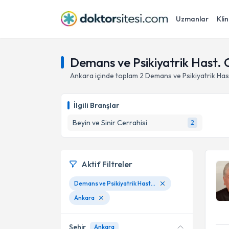
Uzmanlar
Klin
Demans ve Psikiyatrik Hast. 
Ankara
içinde toplam
2
Demans ve Psikiyatrik Has
İlgili Branşlar
Beyin ve Sinir Cerrahisi
2
Aktif Filtreler
Demans ve Psikiyatrik Hast. Cerrahisi
Ankara
Şehir
Ankara