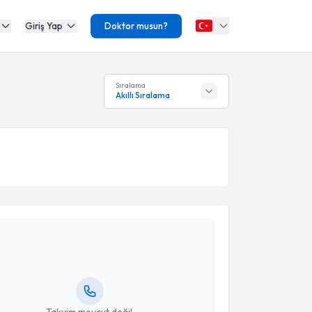
Giriş Yap
Doktor musun?
Sıralama
Akıllı Sıralama
akvimi Talebi
 Mehmet Erkan Üstün
için randevu takvimi talebi
Size bu uzmandan randevu almanız için bir takvim
ında e-posta ile bilgilendireceğiz.
resiniz
Takvim mevcut değil.