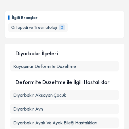
oluşturun. Size bu uzmandan randevu almanız için bir
takvim hazırlandığında e-posta ile bilgilendireceğiz.
İlgili Branşlar
E-posta Adresiniz
Ortopedi ve Travmatoloji
2
Kişisel verilerimin işlenmesine ilişkin
Aydınlatma
Diyarbakır İlçeleri
Metni
'ni okudum ve kişisel verilerimin belirtilen
kapsamda işlenmesini kabul ediyorum.
Kayapınar
Deformite Düzeltme
Takvim Talebini Gönder
Deformite Düzeltme ile İlgili Hastalıklar
Diyarbakır Aksayan Çocuk
Diyarbakır Avn
Diyarbakır Ayak Ve Ayak Bileği Hastalıkları