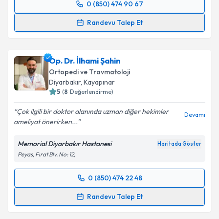
0 (850) 474 90 67
Randevu Takvimi Talebi
Randevu Talep Et
Op. Dr. Fırat Tiryaki
için randevu takvimi talebi
oluşturun. Size bu uzmandan randevu almanız için bir
Op. Dr. İlhami Şahin
takvim hazırlandığında e-posta ile bilgilendireceğiz.
Ortopedi ve Travmatoloji
E-posta Adresiniz
Diyarbakır
, Kayapınar
5
(
8
Değerlendirme)
Çok ilgili bir doktor alanında uzman diğer hekimler
Devamı
ameliyat önerirken...
Kişisel verilerimin işlenmesine ilişkin
Aydınlatma
Metni
'ni okudum ve kişisel verilerimin belirtilen
Memorial Diyarbakır Hastanesi
Haritada Göster
kapsamda işlenmesini kabul ediyorum.
Peyas, Fırat Blv. No: 12,
Takvim Talebini Gönder
0 (850) 474 22 48
Randevu Takvimi Talebi
Randevu Talep Et
Op. Dr. İlhami Şahin
için randevu takvimi talebi