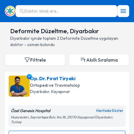
Doktor, klinik ara...
Deformite Düzeltme, Diyarbakır
Diyarbakır
içinde toplam
2
Deformite Düzeltme
uygulayan
doktor - uzman bulundu
Filtrele
Akıllı Sıralama
Op. Dr. Fırat Tiryaki
Ortopedi ve Travmatoloji
Diyarbakır
, Kayapınar
Özel Genesis Hospital
Haritada Göster
Huzurevleri, Seyrantepe Bulv. No:18, 21070 Kayapınar/Diyarbakır,
Turkey