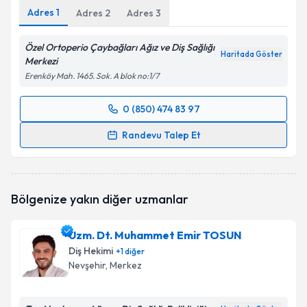
Adres
1
Adres
2
Adres
3
Özel Ortoperio Çaybağları Ağız ve Diş Sağlığı
Haritada Göster
Merkezi
Erenköy Mah. 1465. Sok. A blok no:1/7
0 (850) 474 83 97
Randevu Takvimi Talebi
Randevu Talep Et
Uzm. Dt. Hatice Başaranlar Bal
için randevu
takvimi talebi oluşturun. Size bu uzmandan randevu
almanız için bir takvim hazırlandığında e-posta ile
Bölgenize yakın diğer uzmanlar
bilgilendireceğiz.
E-posta Adresiniz
Uzm. Dt. Muhammet Emir TOSUN
Diş Hekimi
+
1
diğer
Nevşehir
, Merkez
Kişisel verilerimin işlenmesine ilişkin
Aydınlatma