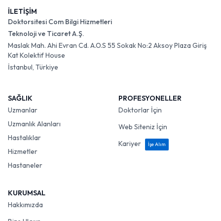
İLETİŞİM
Doktorsitesi Com Bilgi Hizmetleri
Teknoloji ve Ticaret A.Ş.
Maslak Mah. Ahi Evran Cd. A.O.S 55 Sokak No:2 Aksoy Plaza Giriş
Kat Kolektif House
İstanbul, Türkiye
SAĞLIK
PROFESYONELLER
Uzmanlar
Doktorlar İçin
Uzmanlık Alanları
Web Siteniz İçin
Hastalıklar
Kariyer
İşe Alım
Hizmetler
Hastaneler
KURUMSAL
Hakkımızda