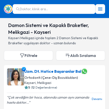
Doktor, klinik ara...
Damon Sistemi ve Kapaklı Braketler,
Melikgazi - Kayseri
Kayseri
Melikgazi
içinde toplam
2
Damon Sistemi ve Kapaklı
Braketler
uygulayan doktor - uzman bulundu
Filtrele
Akıllı Sıralama
Uzm. Dt. Hatice Başaranlar Bal
Ortodonti (Çene-Diş Bozuklukları)
Kayseri
, Melikgazi
5
(
12
Değerlendirme)
Çok sevdiğim bir hoca, alanında uzman aynı zamanda
Devamı
hasta doktor...