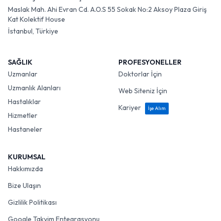
Maslak Mah. Ahi Evran Cd. A.O.S 55 Sokak No:2 Aksoy Plaza Giriş
Kat Kolektif House
İstanbul, Türkiye
SAĞLIK
PROFESYONELLER
Uzmanlar
Doktorlar İçin
Uzmanlık Alanları
Web Siteniz İçin
Hastalıklar
Kariyer
İşe Alım
Hizmetler
Hastaneler
KURUMSAL
Hakkımızda
Bize Ulaşın
Gizlilik Politikası
Google Takvim Entegrasyonu