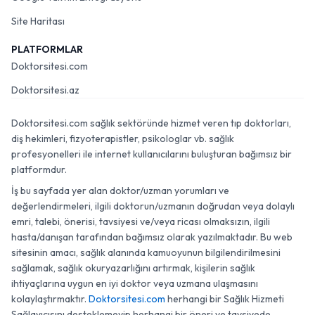
Site Haritası
PLATFORMLAR
Doktorsitesi.com
Doktorsitesi.az
Doktorsitesi.com sağlık sektöründe hizmet veren tıp doktorları,
diş hekimleri, fizyoterapistler, psikologlar vb. sağlık
profesyonelleri ile internet kullanıcılarını buluşturan bağımsız bir
platformdur.
İş bu sayfada yer alan doktor/uzman yorumları ve
değerlendirmeleri, ilgili doktorun/uzmanın doğrudan veya dolaylı
emri, talebi, önerisi, tavsiyesi ve/veya ricası olmaksızın, ilgili
hasta/danışan tarafından bağımsız olarak yazılmaktadır. Bu web
sitesinin amacı, sağlık alanında kamuoyunun bilgilendirilmesini
sağlamak, sağlık okuryazarlığını artırmak, kişilerin sağlık
ihtiyaçlarına uygun en iyi doktor veya uzmana ulaşmasını
kolaylaştırmaktır.
Doktorsitesi.com
herhangi bir Sağlık Hizmeti
Sağlayıcısını desteklemeyip herhangi bir öneri ve tavsiyede