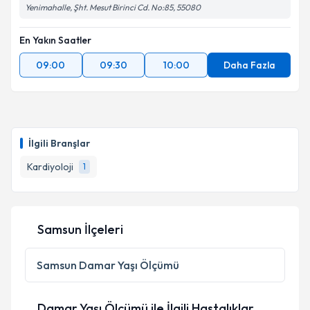
Yenimahalle, Şht. Mesut Birinci Cd. No:85, 55080
En Yakın Saatler
09:00
09:30
10:00
Daha Fazla
İlgili Branşlar
Kardiyoloji
1
Samsun İlçeleri
Samsun
Damar Yaşı Ölçümü
Damar Yaşı Ölçümü ile İlgili Hastalıklar