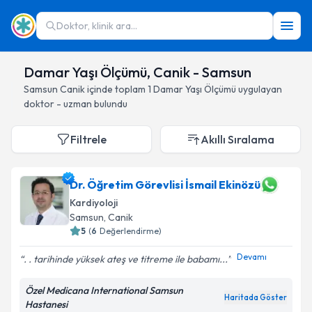
Doktor, klinik ara...
Damar Yaşı Ölçümü, Canik - Samsun
Samsun
Canik
içinde toplam
1
Damar Yaşı Ölçümü
uygulayan
doktor - uzman bulundu
Filtrele
Akıllı Sıralama
Dr. Öğretim Görevlisi İsmail Ekinözü
Kardiyoloji
Samsun
, Canik
5
(
6
Değerlendirme)
Devamı
. . tarihinde yüksek ateş ve titreme ile babamı...
Özel Medicana International Samsun
Haritada Göster
Hastanesi