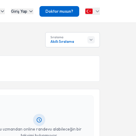
Giriş Yap
Doktor musun?
Sıralama
Akıllı Sıralama
akvimi Talebi
rid Abdulaliyev
için randevu takvimi talebi oluşturun.
andan randevu almanız için bir takvim
ında e-posta ile bilgilendireceğiz.
resiniz
u uzmandan online randevu alabileceğin bir
takvimi bulunmuyor.