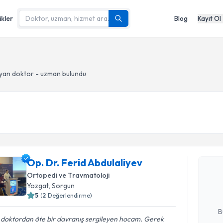
ikler
Blog
Kayıt Ol
yan doktor - uzman bulundu
Randevu T
Op. Dr. Fe
Op. Dr. Ferid Abdulaliyev
Size bu uzm
Ortopedi ve Travmatoloji
hazırlandığ
Yozgat
, Sorgun
5
(
2
Değerlendirme)
E-posta Ad
B
 doktordan öte bir davranış sergileyen hocam. Gerek