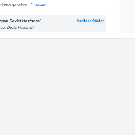
ılama gerekse...
Devamı
Kişisel
okudum
rgun Devlet Hastanesi
Haritada Göster
işlenm
gun Devlet Hastanesi