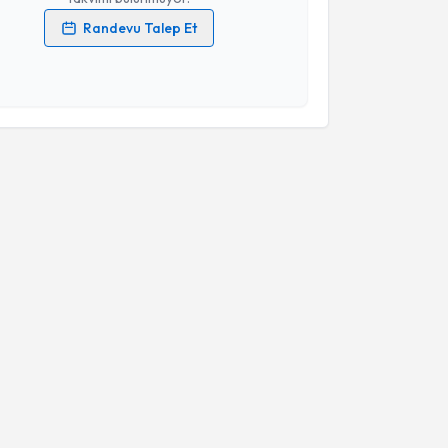
Randevu Talep Et
 verilerimin işlenmesine ilişkin
Aydınlatma Metni
'ni
 ve kişisel verilerimin belirtilen kapsamda
esini kabul ediyorum.
Takvim Talebini Gönder