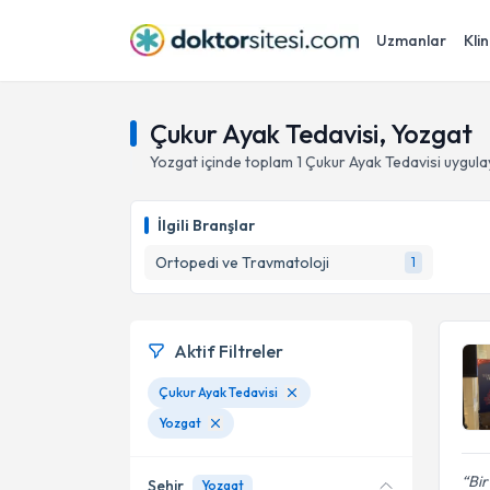
Uzmanlar
Klin
Çukur Ayak Tedavisi, Yozgat
Yozgat
içinde toplam
1
Çukur Ayak Tedavisi
uygula
İlgili Branşlar
Ortopedi ve Travmatoloji
1
Aktif Filtreler
Çukur Ayak Tedavisi
Yozgat
Bir
Şehir
Yozgat