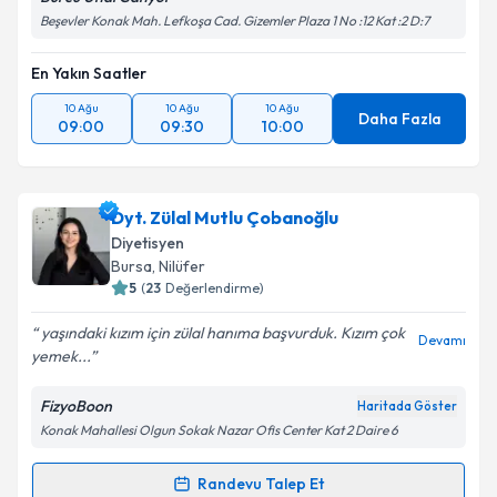
Beşevler Konak Mah. Lefkoşa Cad. Gizemler Plaza 1 No :12 Kat :2 D:7
En Yakın Saatler
10 Ağu
10 Ağu
10 Ağu
Daha Fazla
09:00
09:30
10:00
Dyt. Zülal Mutlu Çobanoğlu
Diyetisyen
Bursa
, Nilüfer
5
(
23
Değerlendirme)
yaşındaki kızım için zülal hanıma başvurduk. Kızım çok
Devamı
yemek...
FizyoBoon
Haritada Göster
Konak Mahallesi Olgun Sokak Nazar Ofis Center Kat 2 Daire 6
Randevu Talep Et
Randevu Takvimi Talebi