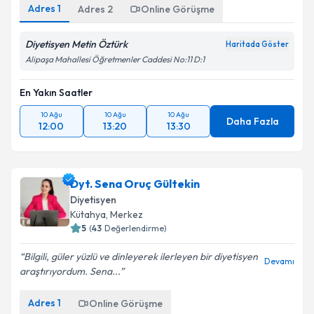
Adres
1
Adres
2
Online Görüşme
Diyetisyen Metin Öztürk
Haritada Göster
Alipaşa Mahallesi Öğretmenler Caddesi No:11 D:1
En Yakın Saatler
10 Ağu
10 Ağu
10 Ağu
Daha Fazla
12:00
13:20
13:30
Dyt. Sena Oruç Gültekin
Diyetisyen
Kütahya
, Merkez
5
(
43
Değerlendirme)
Bilgili, güler yüzlü ve dinleyerek ilerleyen bir diyetisyen
Devamı
araştırıyordum. Sena...
Adres
1
Online Görüşme