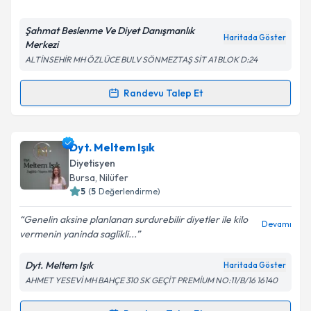
E-posta Adresiniz
Şahmat Beslenme Ve Diyet Danışmanlık
Haritada Göster
Merkezi
ALTİNSEHİR MH ÖZLÜCE BULV SÖNMEZTAŞ SİT A1 BLOK D:24
Kişisel verilerimin işlenmesine ilişkin
Aydınlatma
Metni
'ni okudum ve kişisel verilerimin belirtilen
Randevu Talep Et
Randevu Takvimi Talebi
kapsamda işlenmesini kabul ediyorum.
Dyt. Mustafa Can Yılmaz
için randevu takvimi talebi
Dyt. Meltem Işık
Takvim Talebini Gönder
oluşturun. Size bu uzmandan randevu almanız için bir
Diyetisyen
takvim hazırlandığında e-posta ile bilgilendireceğiz.
Bursa
, Nilüfer
5
(
5
Değerlendirme)
E-posta Adresiniz
Genelin aksine planlanan surdurebilir diyetler ile kilo
Devamı
vermenin yaninda saglikli...
Dyt. Meltem Işık
Haritada Göster
Kişisel verilerimin işlenmesine ilişkin
Aydınlatma
AHMET YESEVİ MH BAHÇE 310 SK GEÇİT PREMİUM NO:11/B/16 16140
Metni
'ni okudum ve kişisel verilerimin belirtilen
kapsamda işlenmesini kabul ediyorum.