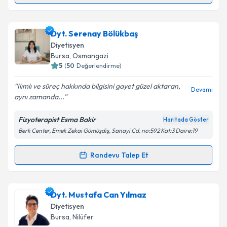
Dyt. Zülal Mutlu Çobanoğlu
için randevu takvimi
Dyt. Serenay Bölükbaş
talebi oluşturun. Size bu uzmandan randevu almanız
Diyetisyen
için bir takvim hazırlandığında e-posta ile
Bursa
, Osmangazi
bilgilendireceğiz.
5
(
50
Değerlendirme)
E-posta Adresiniz
Ilımlı ve süreç hakkında bilgisini gayet güzel aktaran,
Devamı
aynı zamanda...
Fizyoterapist Esma Bakir
Haritada Göster
Berk Center, Emek Zekai Gümüşdiş, Sanayi Cd. no:592 Kat:3 Daire:19
Kişisel verilerimin işlenmesine ilişkin
Aydınlatma
Metni
'ni okudum ve kişisel verilerimin belirtilen
kapsamda işlenmesini kabul ediyorum.
Randevu Talep Et
Randevu Takvimi Talebi
Takvim Talebini Gönder
Dyt. Serenay Bölükbaş
için randevu takvimi talebi
Dyt. Mustafa Can Yılmaz
oluşturun. Size bu uzmandan randevu almanız için bir
Diyetisyen
takvim hazırlandığında e-posta ile bilgilendireceğiz.
Bursa
, Nilüfer