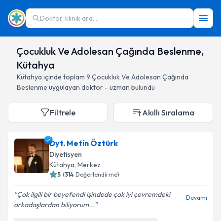
Doktor, klinik ara...
Çocukluk Ve Adolesan Çağında Beslenme,
Kütahya
Kütahya
içinde toplam
9
Çocukluk Ve Adolesan Çağında
Beslenme
uygulayan doktor - uzman bulundu
Filtrele
Akıllı Sıralama
Dyt. Metin Öztürk
Diyetisyen
Kütahya
, Merkez
5
(
314
Değerlendirme)
Çok ilgili bir beyefendi işindede çok iyi çevremdeki
Devamı
arkadaşlardan biliyorum...