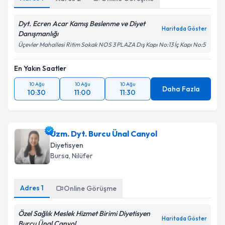
Dyt. Ecren Acar Kamış Beslenme ve Diyet
Haritada Göster
Danışmanlığı
Üçevler Mahallesi Ritim Sokak NOS 3 PLAZA Dış Kapı No:13 İç Kapı No:5
En Yakın Saatler
10 Ağu
10 Ağu
10 Ağu
Daha Fazla
10:30
11:00
11:30
Uzm. Dyt. Burcu Ünal Canyol
Diyetisyen
Bursa
, Nilüfer
Adres
1
Online Görüşme
Özel Sağlık Meslek Hizmet Birimi Diyetisyen
Haritada Göster
Burcu Ünal Canyol