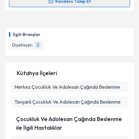
Randevu Talep Et
Randevu Takvimi Talebi
Takvim Talebini Gönder
Dyt. Meltem Işık
için randevu takvimi talebi oluşturun.
Size bu uzmandan randevu almanız için bir takvim
İlgili Branşlar
hazırlandığında e-posta ile bilgilendireceğiz.
Diyetisyen
2
E-posta Adresiniz
Kütahya İlçeleri
Kişisel verilerimin işlenmesine ilişkin
Aydınlatma
Merkez
Metni
Çocukluk Ve Adolesan Çağında Beslenme
'ni okudum ve kişisel verilerimin belirtilen
kapsamda işlenmesini kabul ediyorum.
Tavşanlı
Çocukluk Ve Adolesan Çağında Beslenme
Takvim Talebini Gönder
Çocukluk Ve Adolesan Çağında Beslenme
ile İlgili Hastalıklar