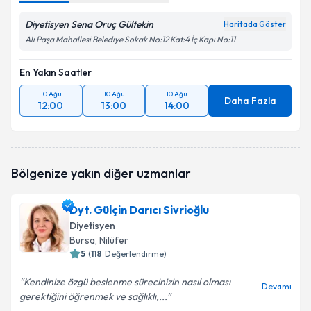
Diyetisyen Sena Oruç Gültekin
Haritada Göster
Ali Paşa Mahallesi Belediye Sokak No:12 Kat:4 İç Kapı No:11
En Yakın Saatler
10 Ağu
10 Ağu
10 Ağu
Daha Fazla
12:00
13:00
14:00
Bölgenize yakın diğer uzmanlar
Dyt. Gülçin Darıcı Sivrioğlu
Diyetisyen
Bursa
, Nilüfer
5
(
118
Değerlendirme)
Kendinize özgü beslenme sürecinizin nasıl olması
Devamı
gerektiğini öğrenmek ve sağlıklı,...