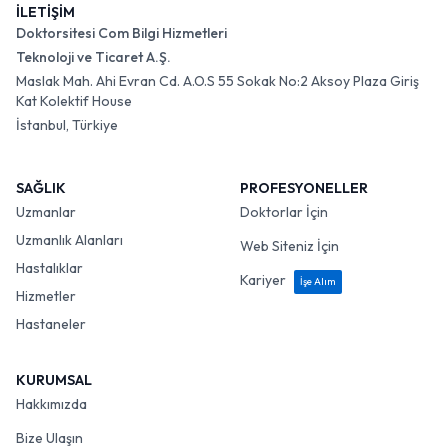
İLETİŞİM
Doktorsitesi Com Bilgi Hizmetleri
Teknoloji ve Ticaret A.Ş.
Maslak Mah. Ahi Evran Cd. A.O.S 55 Sokak No:2 Aksoy Plaza Giriş
Kat Kolektif House
İstanbul, Türkiye
SAĞLIK
PROFESYONELLER
Uzmanlar
Doktorlar İçin
Uzmanlık Alanları
Web Siteniz İçin
Hastalıklar
Kariyer
İşe Alım
Hizmetler
Hastaneler
KURUMSAL
Hakkımızda
Bize Ulaşın