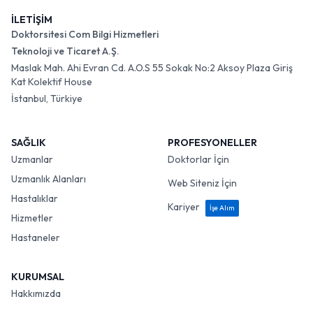
İLETİŞİM
Doktorsitesi Com Bilgi Hizmetleri
Teknoloji ve Ticaret A.Ş.
Maslak Mah. Ahi Evran Cd. A.O.S 55 Sokak No:2 Aksoy Plaza Giriş
Kat Kolektif House
İstanbul, Türkiye
SAĞLIK
PROFESYONELLER
Uzmanlar
Doktorlar İçin
Uzmanlık Alanları
Web Siteniz İçin
Hastalıklar
Kariyer
İşe Alım
Hizmetler
Hastaneler
KURUMSAL
Hakkımızda