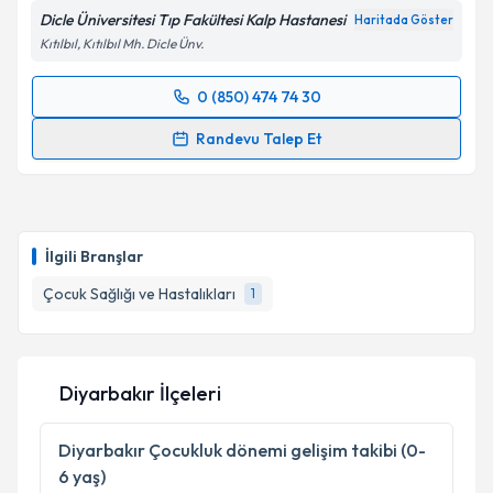
Dicle Üniversitesi Tıp Fakültesi Kalp Hastanesi
Haritada Göster
Kıtılbıl, Kıtılbıl Mh. Dicle Ünv.
0 (850) 474 74 30
Randevu Takvimi Talebi
Randevu Talep Et
Doç. Dr. Müsemma Karabel
için randevu takvimi
talebi oluşturun. Size bu uzmandan randevu almanız
için bir takvim hazırlandığında e-posta ile
bilgilendireceğiz.
İlgili Branşlar
E-posta Adresiniz
Çocuk Sağlığı ve Hastalıkları
1
Diyarbakır İlçeleri
Kişisel verilerimin işlenmesine ilişkin
Aydınlatma
Metni
'ni okudum ve kişisel verilerimin belirtilen
kapsamda işlenmesini kabul ediyorum.
Diyarbakır
Çocukluk dönemi gelişim takibi (0-
6 yaş)