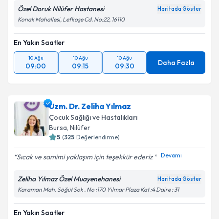
Özel Doruk Nilüfer Hastanesi
Haritada Göster
Konak Mahallesi, Lefkoşe Cd. No:22, 16110
En Yakın Saatler
10 Ağu
10 Ağu
10 Ağu
Daha Fazla
09:00
09:15
09:30
Uzm. Dr. Zeliha Yılmaz
Çocuk Sağlığı ve Hastalıkları
Bursa
, Nilüfer
5
(
325
Değerlendirme)
Devamı
Sıcak ve samimi yaklaşım için teşekkür ederiz
Zeliha Yılmaz Özel Muayenehanesi
Haritada Göster
Karaman Mah. Söğüt Sok . No :170 Yılmar Plaza Kat :4 Daire : 31
En Yakın Saatler