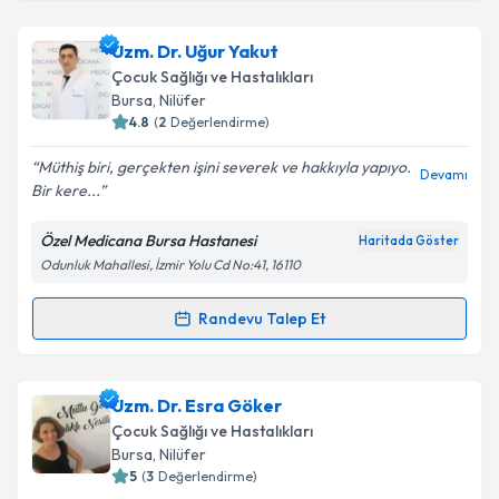
Uzm. Dr. Serap Bozkurt Kalkan
için randevu
Uzm. Dr. Uğur Yakut
takvimi talebi oluşturun. Size bu uzmandan randevu
Çocuk Sağlığı ve Hastalıkları
almanız için bir takvim hazırlandığında e-posta ile
Bursa
, Nilüfer
bilgilendireceğiz.
4.8
(
2
Değerlendirme)
E-posta Adresiniz
Müthiş biri, gerçekten işini severek ve hakkıyla yapıyo.
Devamı
Bir kere...
Özel Medicana Bursa Hastanesi
Haritada Göster
Odunluk Mahallesi, İzmir Yolu Cd No:41, 16110
Kişisel verilerimin işlenmesine ilişkin
Aydınlatma
Metni
'ni okudum ve kişisel verilerimin belirtilen
kapsamda işlenmesini kabul ediyorum.
Randevu Talep Et
Randevu Takvimi Talebi
Takvim Talebini Gönder
Uzm. Dr. Uğur Yakut
için randevu takvimi talebi
Uzm. Dr. Esra Göker
oluşturun. Size bu uzmandan randevu almanız için bir
Çocuk Sağlığı ve Hastalıkları
takvim hazırlandığında e-posta ile bilgilendireceğiz.
Bursa
, Nilüfer
5
(
3
Değerlendirme)
E-posta Adresiniz