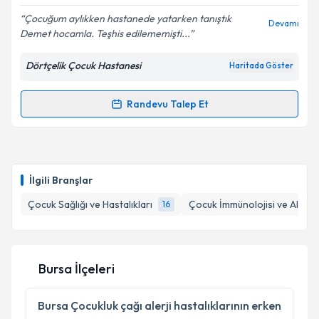
E-posta Adresiniz
Çocuğum aylıkken hastanede yatarken tanıştık
Devamı
Demet hocamla. Teşhis edilememişti...
Dörtçelik Çocuk Hastanesi
Haritada Göster
Kişisel verilerimin işlenmesine ilişkin
Aydınlatma
Metni
'ni okudum ve kişisel verilerimin belirtilen
Randevu Talep Et
Randevu Takvimi Talebi
kapsamda işlenmesini kabul ediyorum.
Takvim Talebini Gönder
Uzm. Dr. Demet Hafızoğlu
için randevu takvimi
talebi oluşturun. Size bu uzmandan randevu almanız
İlgili Branşlar
için bir takvim hazırlandığında e-posta ile
bilgilendireceğiz.
Çocuk Sağlığı ve Hastalıkları
Çocuk İmmünolojisi ve Alerjis
16
E-posta Adresiniz
Bursa İlçeleri
Kişisel verilerimin işlenmesine ilişkin
Aydınlatma
Bursa
Çocukluk çağı alerji hastalıklarının erken
Metni
'ni okudum ve kişisel verilerimin belirtilen