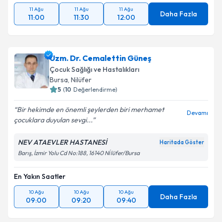
11 Ağu
11 Ağu
11 Ağu
Daha Fazla
11:00
11:30
12:00
Uzm. Dr. Cemalettin Güneş
Çocuk Sağlığı ve Hastalıkları
Bursa
, Nilüfer
5
(
10
Değerlendirme)
Bir hekimde en önemli şeylerden biri merhamet
Devamı
çocuklara duyulan sevgi...
NEV ATAEVLER HASTANESİ
Haritada Göster
Barış, İzmir Yolu Cd No:188, 16140 Ni̇lüfer/Bursa
En Yakın Saatler
10 Ağu
10 Ağu
10 Ağu
Daha Fazla
09:00
09:20
09:40