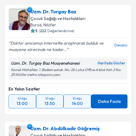
Uzm. Dr. Turgay Baz
Çocuk Sağlığı ve Hastalıkları
Bursa
, Nilüfer
5
(
222
Değerlendirme)
Doktor amcamızı internette araştırarak bulduk ve
Devamı
muayene sürecinde ne kadar...
Uzm. Dr. Turgay Baz Muayenehanesi
Haritada Göster
Konak Mahallesi. 1. Badem sokak. No: 26 Lotus Office A blok Kat: 2 No:
25 Nilüfer metro istasyonu yanı
En Yakın Saatler
10 Ağu
10 Ağu
10 Ağu
Daha Fazla
13:00
13:30
14:00
Uzm. Dr. Abdülkadir Göğremiş
Çocuk Sağlığı ve Hastalıkları