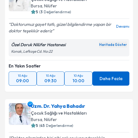
Bursa
, Nilüfer
5
(
3
Değerlendirme)
Doktorumuz gayet tatlı, güzel bilgilendirme yapan bir
Devamı
doktor teşekkür ederiz
Özel Doruk Nilüfer Hastanesi
Haritada Göster
Konak, Lefkoşe Cd. No:22
En Yakın Saatler
10 Ağu
10 Ağu
10 Ağu
Daha Fazla
09:00
09:30
10:00
Uzm. Dr. Yahya Bahadır
Çocuk Sağlığı ve Hastalıkları
Bursa
, Nilüfer
5
(
45
Değerlendirme)