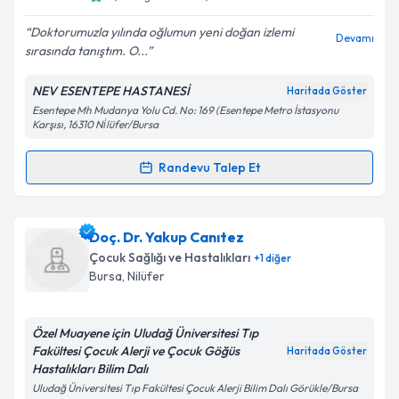
E-posta Adresiniz
Doktorumuzla yılında oğlumun yeni doğan izlemi
Devamı
sırasında tanıştım. O...
NEV ESENTEPE HASTANESİ
Haritada Göster
Esentepe Mh Mudanya Yolu Cd. No: 169 (Esentepe Metro İstasyonu
Kişisel verilerimin işlenmesine ilişkin
Aydınlatma
Karşısı, 16310 Ni̇lüfer/Bursa
Metni
'ni okudum ve kişisel verilerimin belirtilen
kapsamda işlenmesini kabul ediyorum.
Randevu Talep Et
Randevu Takvimi Talebi
Takvim Talebini Gönder
Uzm. Dr. Mevlüt Salim
için randevu takvimi talebi
Doç. Dr. Yakup Canıtez
oluşturun. Size bu uzmandan randevu almanız için bir
Çocuk Sağlığı ve Hastalıkları
+
1
diğer
takvim hazırlandığında e-posta ile bilgilendireceğiz.
Bursa
, Nilüfer
E-posta Adresiniz
Özel Muayene için Uludağ Üniversitesi Tıp
Fakültesi Çocuk Alerji ve Çocuk Göğüs
Haritada Göster
Hastalıkları Bilim Dalı
Uludağ Üniversitesi Tıp Fakültesi Çocuk Alerji Bilim Dalı Görükle/Bursa
Kişisel verilerimin işlenmesine ilişkin
Aydınlatma