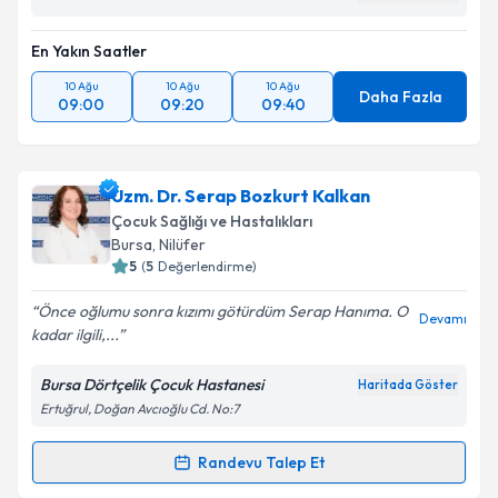
En Yakın Saatler
10 Ağu
10 Ağu
10 Ağu
Daha Fazla
09:00
09:20
09:40
Uzm. Dr. Serap Bozkurt Kalkan
Çocuk Sağlığı ve Hastalıkları
Bursa
, Nilüfer
5
(
5
Değerlendirme)
Önce oğlumu sonra kızımı götürdüm Serap Hanıma. O
Devamı
kadar ilgili,...
Bursa Dörtçelik Çocuk Hastanesi
Haritada Göster
Ertuğrul, Doğan Avcıoğlu Cd. No:7
Randevu Talep Et
Randevu Takvimi Talebi