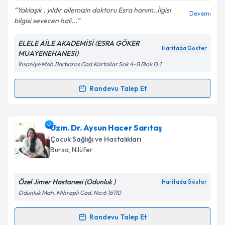
Yaklaşık , yıldır ailemizin doktoru Esra hanım..İlgisi
Devamı
bilgisi sevecen hali...
ELELE AİLE AKADEMİSİ (ESRA GÖKER
Kişisel verilerimin işlenmesine ilişkin
Aydınlatma
Haritada Göster
MUAYENEHANESİ)
Metni
'ni okudum ve kişisel verilerimin belirtilen
İhsaniye Mah.Barbaros Cad.Kartallar Sok 4-B Blok D:1
kapsamda işlenmesini kabul ediyorum.
Randevu Talep Et
Randevu Takvimi Talebi
Takvim Talebini Gönder
Uzm. Dr. Esra Göker
için randevu takvimi talebi
Uzm. Dr. Aysun Hacer Sarıtaş
oluşturun. Size bu uzmandan randevu almanız için bir
Çocuk Sağlığı ve Hastalıkları
takvim hazırlandığında e-posta ile bilgilendireceğiz.
Bursa
, Nilüfer
E-posta Adresiniz
Özel Jimer Hastanesi (Odunluk )
Haritada Göster
Odunluk Mah. Mihraplı Cad. No:6 16110
Kişisel verilerimin işlenmesine ilişkin
Aydınlatma
Randevu Talep Et
Randevu Takvimi Talebi