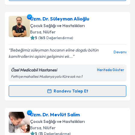
Metni
'ni okudum ve kişisel verilerimin belirtilen
kapsamda işlenmesini kabul ediyorum.
Uzm. Dr. Aysun Hacer Sarıtaş
için randevu takvimi
Uzm. Dr. Süleyman Alioğlu
talebi oluşturun. Size bu uzmandan randevu almanız
Takvim Talebini Gönder
Çocuk Sağlığı ve Hastalıkları
için bir takvim hazırlandığında e-posta ile
Bursa
, Nilüfer
bilgilendireceğiz.
5
(
165
Değerlendirme)
E-posta Adresiniz
Bebeğimiz süleyman hocanın eline dogdu bütün
Devamı
kamitrollerini aşisini gelişimini ek...
Özel Medicabil Hastanesi
Haritada Göster
Fethiye mahallesi Mudanya yolu Küre sok no:1
Kişisel verilerimin işlenmesine ilişkin
Aydınlatma
Metni
'ni okudum ve kişisel verilerimin belirtilen
kapsamda işlenmesini kabul ediyorum.
Randevu Talep Et
Randevu Takvimi Talebi
Takvim Talebini Gönder
Uzm. Dr. Süleyman Alioğlu
için randevu takvimi
Uzm. Dr. Mevlüt Salim
talebi oluşturun. Size bu uzmandan randevu almanız
Çocuk Sağlığı ve Hastalıkları
için bir takvim hazırlandığında e-posta ile
Bursa
, Nilüfer
bilgilendireceğiz.
5
(
15
Değerlendirme)