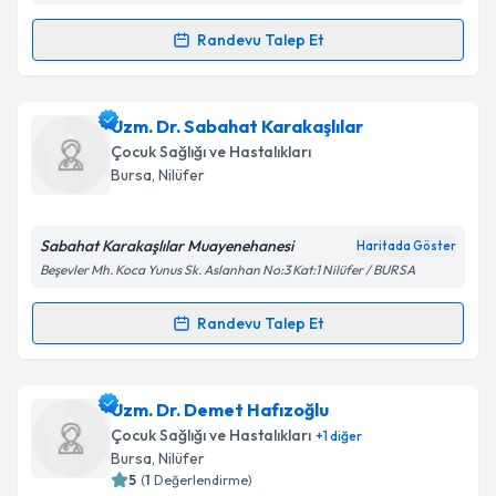
Metni
'ni okudum ve kişisel verilerimin belirtilen
kapsamda işlenmesini kabul ediyorum.
Randevu Talep Et
Randevu Takvimi Talebi
Takvim Talebini Gönder
Doç. Dr. Yakup Canıtez
için randevu takvimi talebi
Uzm. Dr. Sabahat Karakaşlılar
oluşturun. Size bu uzmandan randevu almanız için bir
Çocuk Sağlığı ve Hastalıkları
takvim hazırlandığında e-posta ile bilgilendireceğiz.
Bursa
, Nilüfer
E-posta Adresiniz
Sabahat Karakaşlılar Muayenehanesi
Haritada Göster
Beşevler Mh. Koca Yunus Sk. Aslanhan No:3 Kat:1 Nilüfer / BURSA
Kişisel verilerimin işlenmesine ilişkin
Aydınlatma
Randevu Talep Et
Randevu Takvimi Talebi
Metni
'ni okudum ve kişisel verilerimin belirtilen
kapsamda işlenmesini kabul ediyorum.
Uzm. Dr. Sabahat Karakaşlılar
için randevu takvimi
Uzm. Dr. Demet Hafızoğlu
talebi oluşturun. Size bu uzmandan randevu almanız
Takvim Talebini Gönder
Çocuk Sağlığı ve Hastalıkları
+
1
diğer
için bir takvim hazırlandığında e-posta ile
Bursa
, Nilüfer
bilgilendireceğiz.
5
(
1
Değerlendirme)