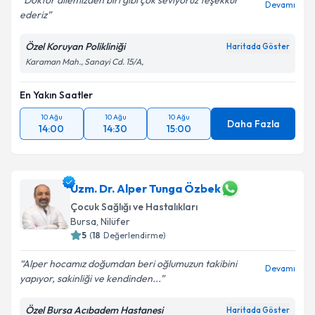
Doktor ailemizden biri gibi çok seviyoruz teşekkür
Devamı
ederiz
Özel Koruyan Polikliniği
Haritada Göster
Karaman Mah., Sanayi Cd. 15/A,
En Yakın Saatler
10 Ağu
10 Ağu
10 Ağu
Daha Fazla
14:00
14:30
15:00
Uzm. Dr. Alper Tunga Özbek
Çocuk Sağlığı ve Hastalıkları
Bursa
, Nilüfer
5
(
18
Değerlendirme)
Alper hocamız doğumdan beri oğlumuzun takibini
Devamı
yapıyor, sakinliği ve kendinden...
Özel Bursa Acıbadem Hastanesi
Haritada Göster