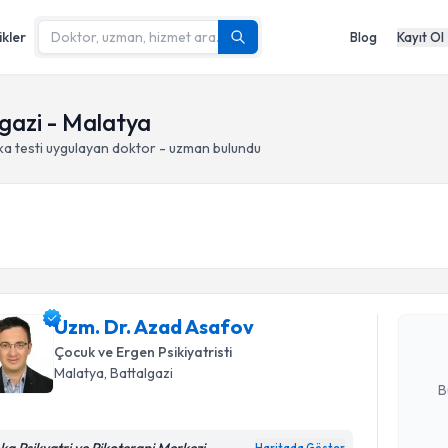
ikler
Blog
Kayıt Ol
lgazi - Malatya
a testi
uygulayan doktor - uzman bulundu
Randevu T
Uzm. Dr. 
Size bu uzm
Uzm. Dr. Azad Asafov
hazırlandığ
Çocuk ve Ergen Psikiyatristi
E-posta Ad
Malatya
, Battalgazi
B