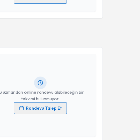
 verilerimin işlenmesine ilişkin
Aydınlatma Metni
'ni
 ve kişisel verilerimin belirtilen kapsamda
esini kabul ediyorum.
Takvim Talebini Gönder
akvimi Talebi
işim Uzmanı Behiye İmrak
için randevu takvimi
turun. Size bu uzmandan randevu almanız için bir
rlandığında e-posta ile bilgilendireceğiz.
resiniz
u uzmandan online randevu alabileceğin bir
takvimi bulunmuyor.
Randevu Talep Et
 verilerimin işlenmesine ilişkin
Aydınlatma Metni
'ni
 ve kişisel verilerimin belirtilen kapsamda
esini kabul ediyorum.