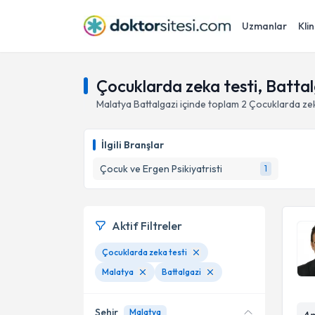
Uzmanlar
Klin
Çocuklarda zeka testi, Batta
Malatya
Battalgazi
içinde toplam
2
Çocuklarda zek
İlgili Branşlar
Çocuk ve Ergen Psikiyatristi
1
Aktif Filtreler
Çocuklarda zeka testi
Malatya
Battalgazi
Şehir
Malatya