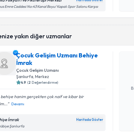
ka Psikyatri ve Pikoterapi Merkezi
Haritada Göster
Kişisel
us Emre Caddesi No:43 Kanal Boyu/ Kapalı Spor Salonu Karşısı
okudum
işlenm
enize yakın diğer uzmanlar
Randevu T
Çocuk Gelişim Uzmanı Behiye
Çocuk Gel
İmrak
talebi oluş
takvim hazı
Çocuk Gelişim Uzmanı
Şanlıurfa
, Merkez
E-posta Ad
4.9
(
2
Değerlendirme)
B
behiye hanim gerçekten çok naif ve kibar bir
m...
Devamı
Kişisel
okudum
hiye İmrak
Haritada Göster
işlenm
übiye Şanlıurfa