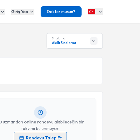
Giriş Yap
Doktor musun?
Sıralama
Akıllı Sıralama
akvimi Talebi
Azad Asafov
için randevu takvimi talebi oluşturun.
andan randevu almanız için bir takvim
ında e-posta ile bilgilendireceğiz.
resiniz
u uzmandan online randevu alabileceğin bir
takvimi bulunmuyor.
Randevu Talep Et