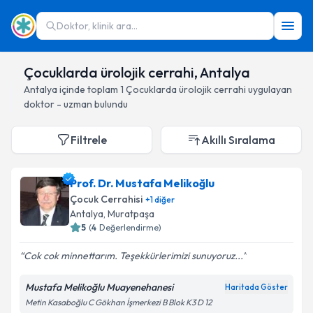
Doktor, klinik ara...
Çocuklarda ürolojik cerrahi, Antalya
Antalya
içinde toplam
1
Çocuklarda ürolojik cerrahi
uygulayan
doktor - uzman bulundu
Filtrele
Akıllı Sıralama
Prof. Dr. Mustafa Melikoğlu
Çocuk Cerrahisi
+
1
diğer
Antalya
, Muratpaşa
5
(
4
Değerlendirme)
Cok cok minnettarım. Teşekkürlerimizi sunuyoruz...
Mustafa Melikoğlu Muayenehanesi
Haritada Göster
Metin Kasaboğlu C Gökhan İşmerkezi B Blok K3 D 12