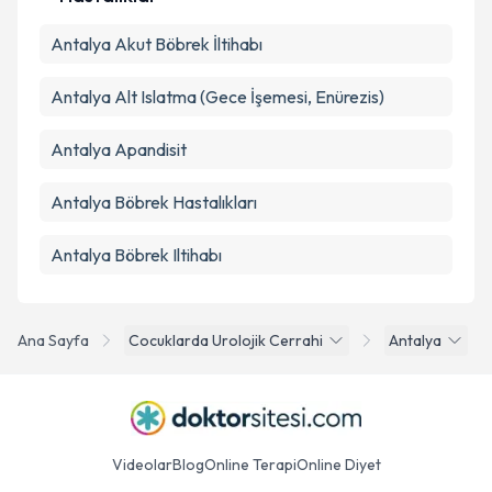
Antalya Akut Böbrek İltihabı
Antalya Alt Islatma (Gece İşemesi, Enürezis)
Antalya Apandisit
Antalya Böbrek Hastalıkları
Antalya Böbrek Iltihabı
Ana Sayfa
Cocuklarda Urolojik Cerrahi
Antalya
Videolar
Blog
Online Terapi
Online Diyet