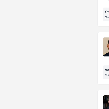
Öz
Dua
İz
Kah