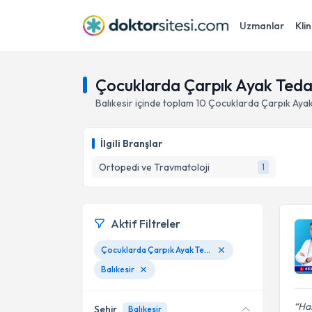
Uzmanlar
Klin
Çocuklarda Çarpık Ayak Tedavi
Balıkesir
içinde toplam
10
Çocuklarda Çarpık Ayak
İlgili Branşlar
Ortopedi ve Travmatoloji
1
Aktif Filtreler
Çocuklarda Çarpık Ayak Tedavisi
Balıkesir
Has
Şehir
Balıkesir