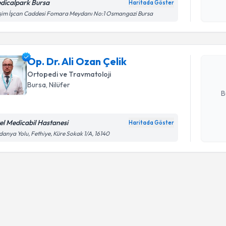
okudum
dicalpark Bursa
Haritada Göster
Randevu T
işlenm
im İşcan Caddesi Fomara Meydanı No:1 Osmangazi Bursa
Op. Dr. Al
Size bu uzm
Op. Dr. Ali Ozan Çelik
hazırlandığ
Ortopedi ve Travmatoloji
E-posta Ad
Bursa
, Nilüfer
B
el Medicabil Hastanesi
Haritada Göster
Kişisel
anya Yolu, Fethiye, Küre Sokak 1/A, 16140
okudum
işlenm