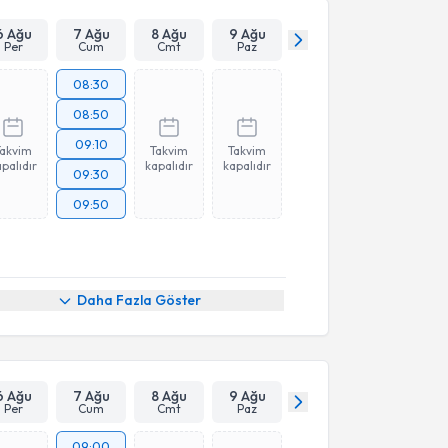
6 Ağu
7 Ağu
8 Ağu
9 Ağu
Per
Cum
Cmt
Paz
08:30
08:50
09:10
Takvim
Takvim
Takvim
palıdır
kapalıdır
kapalıdır
09:30
09:50
Daha Fazla Göster
6 Ağu
7 Ağu
8 Ağu
9 Ağu
Per
Cum
Cmt
Paz
09:00