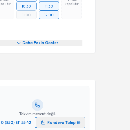
palıdır
kapalıdır
10:30
11:30
11:00
12:00
Daha Fazla Göster
akvimi Talebi
Serkan Erkuş
için randevu takvimi talebi oluşturun.
andan randevu almanız için bir takvim
ında e-posta ile bilgilendireceğiz.
resiniz
Takvim mevcut değil.
0 (850) 811 55 42
Randevu Talep Et