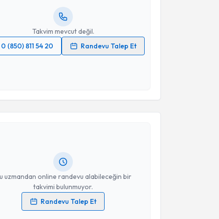
resiniz
Takvim mevcut değil.
0 (850) 811 54 20
Randevu Talep Et
 verilerimin işlenmesine ilişkin
Aydınlatma Metni
'ni
 ve kişisel verilerimin belirtilen kapsamda
esini kabul ediyorum.
akvimi Talebi
Takvim Talebini Gönder
anifi Üçpunar
için randevu takvimi talebi oluşturun.
andan randevu almanız için bir takvim
ında e-posta ile bilgilendireceğiz.
resiniz
u uzmandan online randevu alabileceğin bir
takvimi bulunmuyor.
Randevu Talep Et
 verilerimin işlenmesine ilişkin
Aydınlatma Metni
'ni