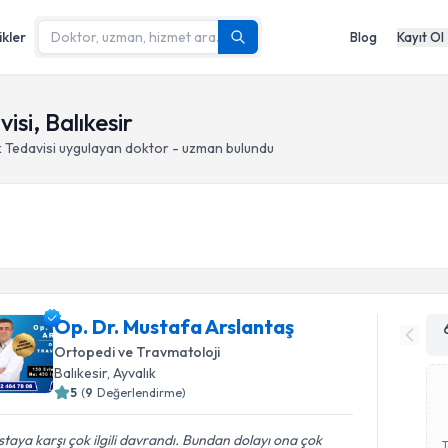
ikler
Blog
Kayıt Ol
si, Balıkesir
 Tedavisi
uygulayan doktor - uzman bulundu
Op. Dr. Mustafa Arslantaş
Ortopedi ve Travmatoloji
Balıkesir
, Ayvalık
5
(
9
Değerlendirme)
taya karşı çok ilgili davrandı. Bundan dolayı ona çok