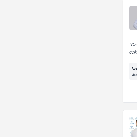
Dok
açık
İz
Ata