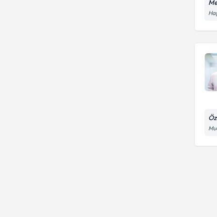
Me
Haş
Öz
Mud