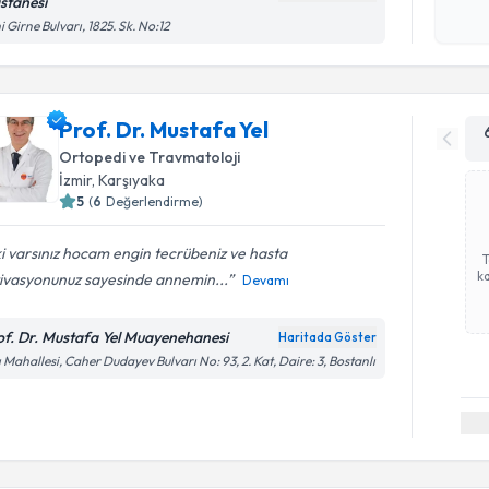
stanesi
Kişisel
i Girne Bulvarı, 1825. Sk. No:12
okudum
işlenm
Prof. Dr. Mustafa Yel
Ortopedi ve Travmatoloji
İzmir
, Karşıyaka
5
(
6
Değerlendirme)
ki varsınız hocam engin tecrübeniz ve hasta
ka
ivasyonunuz sayesinde annemin...
Devamı
of. Dr. Mustafa Yel Muayenehanesi
Haritada Göster
ı Mahallesi, Caher Dudayev Bulvarı No: 93, 2. Kat, Daire: 3, Bostanlı