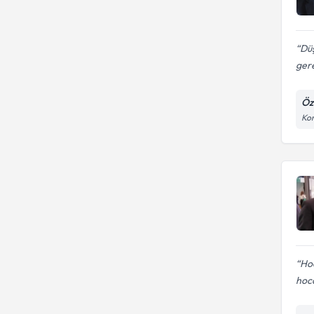
Düş
gere
Öz
Kon
Hoc
hoca