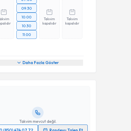
09:30
10:00
Takvim
Takvim
Takvim
palıdır
kapalıdır
kapalıdır
10:30
11:00
Daha Fazla Göster
akvimi Talebi
ener Özbölük
için randevu takvimi talebi oluşturun.
andan randevu almanız için bir takvim
ında e-posta ile bilgilendireceğiz.
resiniz
Takvim mevcut değil.
0 (850) 474 07 72
Randevu Talep Et