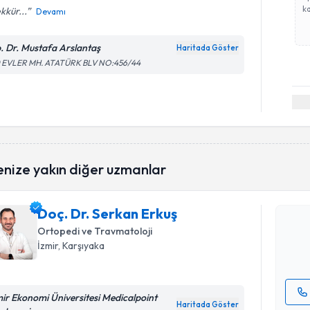
ka
kkür...
Devamı
. Dr. Mustafa Arslantaş
Haritada Göster
0 EVLER MH. ATATÜRK BLV NO:456/44
Randevu T
enize yakın diğer uzmanlar
Doç. Dr. 
Size bu uzm
Doç. Dr. Serkan Erkuş
hazırlandığ
Ortopedi ve Travmatoloji
İzmir
, Karşıyaka
E-posta Ad
mir Ekonomi Üniversitesi Medicalpoint
Haritada Göster