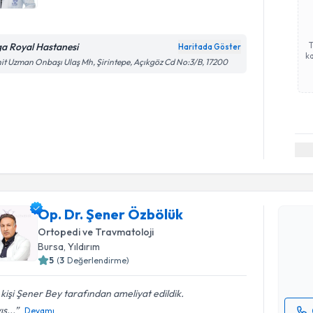
ga Royal Hastanesi
Haritada Göster
ka
it Uzman Onbaşı Ulaş Mh, Şirintepe, Açıkgöz Cd No:3/B, 17200
Randevu T
Op. Dr. Ş
Op. Dr. Şener Özbölük
Size bu uzm
Ortopedi ve Travmatoloji
hazırlandığ
Bursa
, Yıldırım
5
(
3
Değerlendirme)
E-posta Ad
 kişi Şener Bey tarafından ameliyat edildik.
s...
Devamı