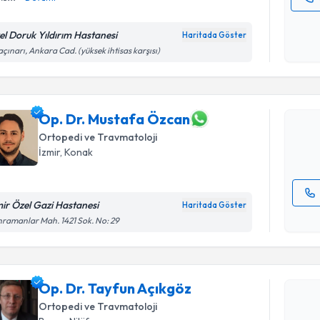
Kişisel
okudum
el Doruk Yıldırım Hastanesi
Haritada Göster
Randevu T
işlenm
çınarı, Ankara Cad. (yüksek ihtisas karşısı)
Op. Dr. M
Size bu uzm
hazırlandığ
Op. Dr. Mustafa Özcan
Ortopedi ve Travmatoloji
E-posta Ad
İzmir
, Konak
mir Özel Gazi Hastanesi
Haritada Göster
Kişisel
ramanlar Mah. 1421 Sok. No: 29
okudum
Randevu T
işlenm
Op. Dr. T
Op. Dr. Tayfun Açıkgöz
Size bu uzm
Ortopedi ve Travmatoloji
hazırlandığ