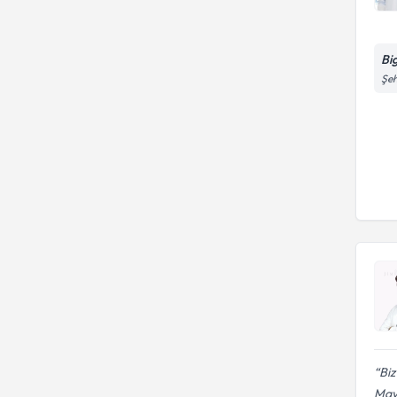
Bi
Şeh
Biz
Mayı