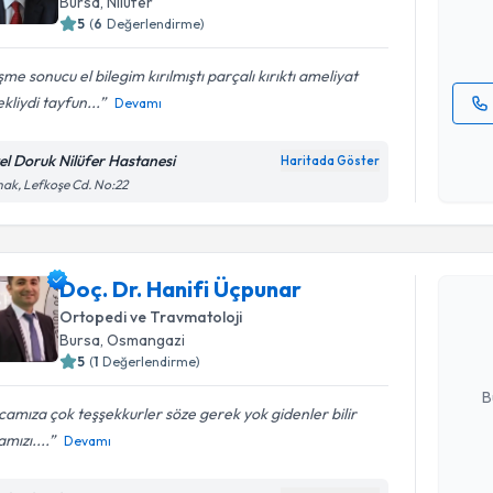
Bursa
, Nilüfer
5
(
6
Değerlendirme)
E-posta Ad
me sonucu el bilegim kırılmıştı parçalı kırıktı ameliyat
kliydi tayfun...
Devamı
Kişisel
okudum
el Doruk Nilüfer Hastanesi
Haritada Göster
işlenm
ak, Lefkoşe Cd. No:22
Randevu T
Doç. Dr. H
Doç. Dr. Hanifi Üçpunar
Size bu uzm
Ortopedi ve Travmatoloji
hazırlandığ
Bursa
, Osmangazi
5
(
1
Değerlendirme)
E-posta Ad
B
amıza çok teşşekkurler söze gerek yok gidenler bilir
mızı....
Devamı
Kişisel