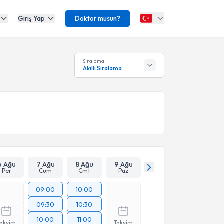
Giriş Yap
Doktor musun?
Sıralama
Akıllı Sıralama
6 Ağu
7 Ağu
8 Ağu
9 Ağu
Per
Cum
Cmt
Paz
09:00
10:00
09:30
10:30
10:00
11:00
Takvim
Takvim