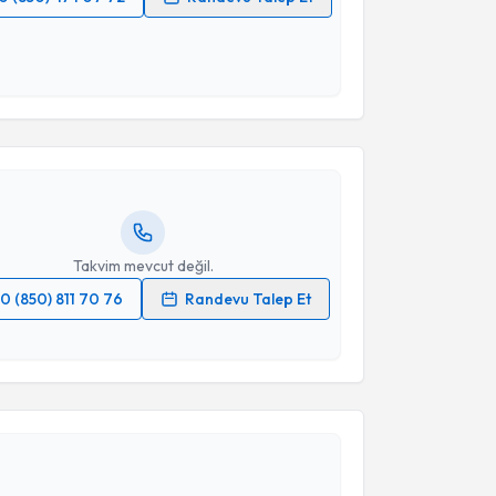
 verilerimin işlenmesine ilişkin
Aydınlatma Metni
'ni
 ve kişisel verilerimin belirtilen kapsamda
akvimi Talebi
esini kabul ediyorum.
ustafa Özcan
için randevu takvimi talebi oluşturun.
Takvim Talebini Gönder
andan randevu almanız için bir takvim
ında e-posta ile bilgilendireceğiz.
resiniz
Takvim mevcut değil.
0 (850) 811 70 76
Randevu Talep Et
 verilerimin işlenmesine ilişkin
Aydınlatma Metni
'ni
 ve kişisel verilerimin belirtilen kapsamda
akvimi Talebi
esini kabul ediyorum.
ayfun Açıkgöz
için randevu takvimi talebi oluşturun.
Takvim Talebini Gönder
andan randevu almanız için bir takvim
ında e-posta ile bilgilendireceğiz.