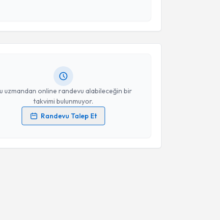
 ve kişisel verilerimin belirtilen kapsamda
akvimi Talebi
esini kabul ediyorum.
i Ozan Çelik
için randevu takvimi talebi oluşturun.
Takvim Talebini Gönder
andan randevu almanız için bir takvim
ında e-posta ile bilgilendireceğiz.
resiniz
u uzmandan online randevu alabileceğin bir
takvimi bulunmuyor.
Randevu Talep Et
 verilerimin işlenmesine ilişkin
Aydınlatma Metni
'ni
 ve kişisel verilerimin belirtilen kapsamda
esini kabul ediyorum.
Takvim Talebini Gönder