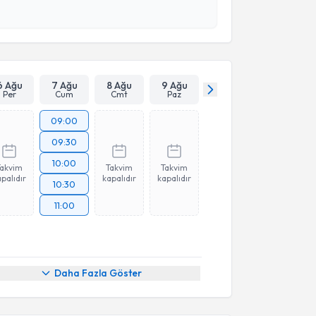
 verilerimin işlenmesine ilişkin
Aydınlatma Metni
'ni
 ve kişisel verilerimin belirtilen kapsamda
esini kabul ediyorum.
Takvim Talebini Gönder
6 Ağu
7 Ağu
8 Ağu
9 Ağu
Per
Cum
Cmt
Paz
09:00
09:30
10:00
Takvim
Takvim
Takvim
palıdır
kapalıdır
kapalıdır
10:30
11:00
Daha Fazla Göster