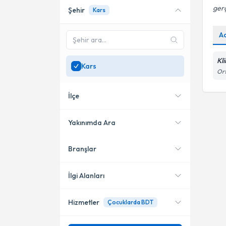
gerç
Şehir
Kars
Online danışmanlık sunan
uzmanları göster
A
Sadece
Kars
bölgesinde
uzman ara
Kl
Kars
Ort
İlçe
Yakınımda Ara
Branşlar
Konumuma yakın uzmanları
Merkez
göster
İlgi Alanları
Hizmetler
Çocuklarda BDT
Psikoloji