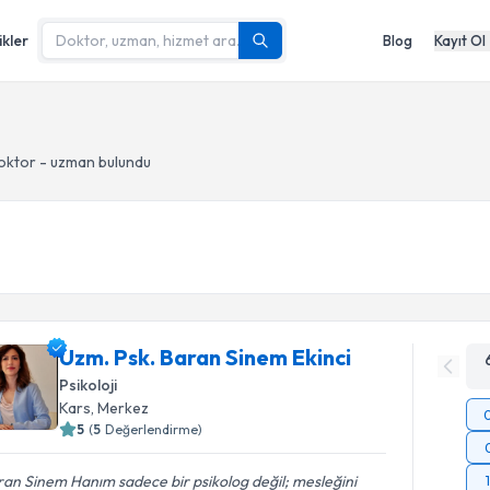
ikler
Blog
Kayıt Ol
oktor - uzman bulundu
Uzm. Psk. Baran Sinem Ekinci
Psikoloji
Kars
, Merkez
5
(
5
Değerlendirme)
an Sinem Hanım sadece bir psikolog değil; mesleğini