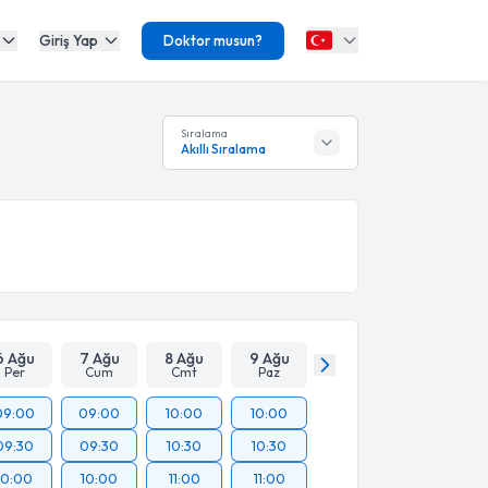
Giriş Yap
Doktor musun?
Sıralama
Akıllı Sıralama
6 Ağu
7 Ağu
8 Ağu
9 Ağu
Per
Cum
Cmt
Paz
09:00
09:00
10:00
10:00
09:30
09:30
10:30
10:30
10:00
10:00
11:00
11:00