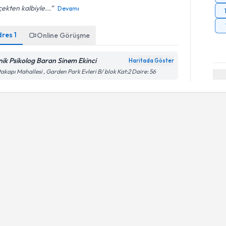
ekten kalbiyle...
Devamı
dres
1
Online Görüşme
inik Psikolog Baran Sinem Ekinci
Haritada Göster
akapı Mahallesi , Garden Park Evleri B/ blok Kat:2 Daire: 56