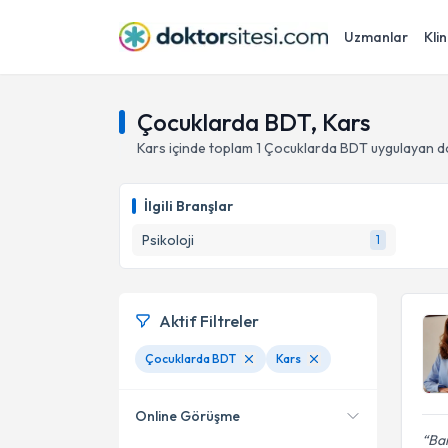
Uzmanlar
Klin
Çocuklarda BDT, Kars
Kars
içinde toplam
1
Çocuklarda BDT
uygulayan d
İlgili Branşlar
Psikoloji
1
Aktif Filtreler
Çocuklarda BDT
Kars
Online Görüşme
Bar