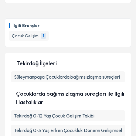
Psk. Gizem Yılmaz
için randevu takvimi talebi
oluşturun. Size bu uzmandan randevu almanız için bir
İlgili Branşlar
takvim hazırlandığında e-posta ile bilgilendireceğiz.
Çocuk Gelişim
1
E-posta Adresiniz
Tekirdağ İlçeleri
Kişisel verilerimin işlenmesine ilişkin
Aydınlatma
Süleymanpaşa
Metni
'ni okudum ve kişisel verilerimin belirtilen
Çocuklarda bağımsızlaşma süreçleri
kapsamda işlenmesini kabul ediyorum.
Çocuklarda bağımsızlaşma süreçleri ile İlgili
Takvim Talebini Gönder
Hastalıklar
Tekirdağ 0-12 Yaş Çocuk Gelişim Takibi
Tekirdağ 0-3 Yaş Erken Çocukluk Dönemi Gelişimsel