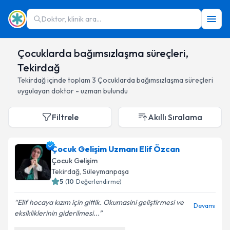
Doktor, klinik ara...
Çocuklarda bağımsızlaşma süreçleri,
Tekirdağ
Tekirdağ
içinde toplam
3
Çocuklarda bağımsızlaşma süreçleri
uygulayan doktor - uzman bulundu
Filtrele
Akıllı Sıralama
Çocuk Gelişim Uzmanı Elif Özcan
Çocuk Gelişim
Tekirdağ
, Süleymanpaşa
5
(
10
Değerlendirme)
Elif hocaya kızım için gittik. Okumasini geliştirmesi ve
Devamı
eksikliklerinin giderilmesi...