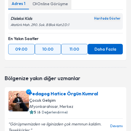
Adres
1
Online Görüşme
Disleksi Kids
Haritada Göster
Atatürk Mah. 290. Sok. B Blok Kat:2 D:1
En Yakın Saatler
09:00
10:00
11:00
Daha Fazla
Bölgenize yakın diğer uzmanlar
Pedagog Hatice Örgün Kumral
Çocuk Gelişim
Afyonkarahisar
, Merkez
5
(
6
Değerlendirme)
Görüşmemizden ve ilginizden çok memnun kaldım.
Devamı
Teşekkürler.