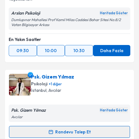
Arslan Psikoloji
Haritada Göster
Dumlupınar Mahallesi Prof Kamil Milas Caddesi Bahar Sitesi No:8/2
Vatan Bilgisayar Arkası
En Yakın Saatler
09:30
10:00
10:30
Daha Fazla
Psk. Gizem Yılmaz
Psikoloji
+
1
diğer
İstanbul
, Avcılar
Psk. Gizem Yılmaz
Haritada Göster
Avcılar
Randevu Talep Et
Randevu Takvimi Talebi