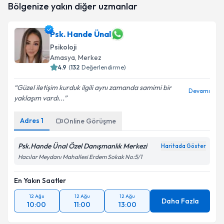
Bölgenize yakın diğer uzmanlar
talebi oluşturun. Size bu uzmandan randevu almanız
için bir takvim hazırlandığında e-posta ile
bilgilendireceğiz.
Psk. Hande Ünal
Psikoloji
E-posta Adresiniz
Amasya
, Merkez
4.9
(
132
Değerlendirme)
Güzel iletişim kurduk ilgili aynı zamanda samimi bir
Devamı
Kişisel verilerimin işlenmesine ilişkin
Aydınlatma
yaklaşım vardı...
Metni
'ni okudum ve kişisel verilerimin belirtilen
kapsamda işlenmesini kabul ediyorum.
Adres
1
Online Görüşme
Psk.Hande Ünal Özel Danışmanlık Merkezi
Haritada Göster
Takvim Talebini Gönder
Hacılar Meydanı Mahallesi Erdem Sokak No:5/1
En Yakın Saatler
12 Ağu
12 Ağu
12 Ağu
Daha Fazla
10:00
11:00
13:00