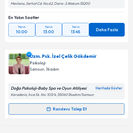
Mevlana, Serhat Cd. No:62, Daire : 2 Atakum 55200
En Yakın Saatler
Yarın
Yarın
Yarın
Daha Fazla
10:00
13:00
13:45
Uzm. Psk. İzel Çelik Gökdemir
Psikoloji
Samsun
, İlkadım
Doğa Psikoloji-Baby Spa ve Oyun Atölyesi
Haritada Göster
Karadeniz, İnce Sk. No: 103/4, 55060 İlkadım/Samsun
Randevu Talep Et
Randevu Takvimi Talebi
Uzm. Psk. İzel Çelik Gökdemir
için randevu takvimi