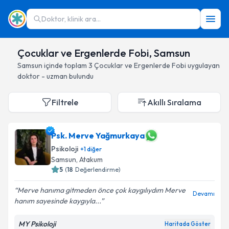
Doktor, klinik ara...
Çocuklar ve Ergenlerde Fobi, Samsun
Samsun
içinde toplam
3
Çocuklar ve Ergenlerde Fobi
uygulayan
doktor - uzman bulundu
Filtrele
Akıllı Sıralama
Psk. Merve Yağmurkaya
Psikoloji
+
1
diğer
Samsun
, Atakum
5
(
18
Değerlendirme)
Merve hanıma gitmeden önce çok kaygılıydım Merve
Devamı
hanım sayesinde kaygıyla...
MY Psikoloji
Haritada Göster