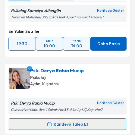
Psikolog Kamelya Altungün
Haritada Göster
Türkmen Mahallesi 305 Sokak İpek Apartmanı Kat:1 Daire:1
En Yakın Saatler
Yarın
Yarın
19:30
Daha Fazla
10:00
14:00
Psk. Derya Rabia Mucip
Psikoloji
Aydın
, Kuşadası
Psk. Derya Rabia Mucip
Haritada Göster
Cumhuriyet Mah. Avcı 1 Sokak No:3 Sıdıka Apt İÇ Kapı No:7
Randevu Talep Et
Randevu Takvimi Talebi