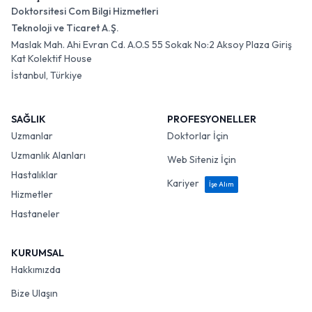
Doktorsitesi Com Bilgi Hizmetleri
Teknoloji ve Ticaret A.Ş.
Maslak Mah. Ahi Evran Cd. A.O.S 55 Sokak No:2 Aksoy Plaza Giriş
Kat Kolektif House
İstanbul, Türkiye
SAĞLIK
PROFESYONELLER
Uzmanlar
Doktorlar İçin
Uzmanlık Alanları
Web Siteniz İçin
Hastalıklar
Kariyer
İşe Alım
Hizmetler
Hastaneler
KURUMSAL
Hakkımızda
Bize Ulaşın