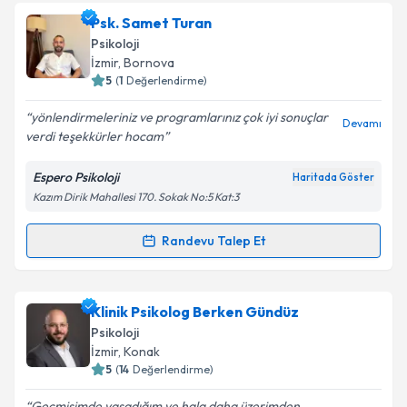
Psk. Samet Turan
Psikoloji
İzmir
, Bornova
5
(
1
Değerlendirme)
yönlendirmeleriniz ve programlarınız çok iyi sonuçlar
Devamı
verdi teşekkürler hocam
Espero Psikoloji
Haritada Göster
Kazım Dirik Mahallesi 170. Sokak No:5 Kat:3
Randevu Talep Et
Randevu Takvimi Talebi
Psk. Samet Turan
için randevu takvimi talebi
Klinik Psikolog Berken Gündüz
oluşturun. Size bu uzmandan randevu almanız için bir
Psikoloji
takvim hazırlandığında e-posta ile bilgilendireceğiz.
İzmir
, Konak
5
(
14
Değerlendirme)
E-posta Adresiniz
Geçmişimde yaşadığım ve hala daha üzerimden