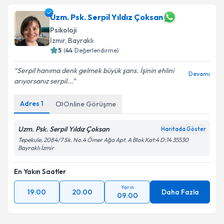
Uzm. Psk. Serpil Yıldız Çoksan
Psikoloji
İzmir
, Bayraklı
5
(
44
Değerlendirme)
Serpil hanıma denk gelmek büyük şans. İşinin ehlini
Devamı
arıyorsanız serpil...
Adres
1
Online Görüşme
Uzm. Psk. Serpil Yıldız Çoksan
Haritada Göster
Tepekule, 2084/7 Sk. No.4 Ömer Ağa Apt. A Blok Kat:4 D:14 35530
Bayraklı İzmir
En Yakın Saatler
Yarın
19:00
20:00
Daha Fazla
09:00