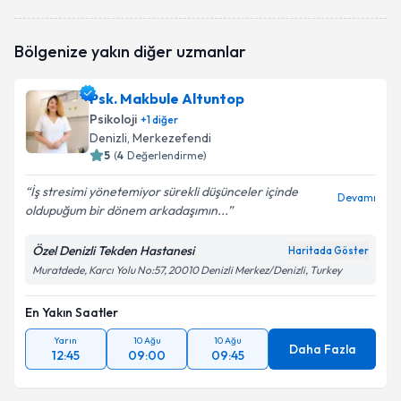
Psk. Derya Rabia Mucip
için randevu takvimi talebi
Bölgenize yakın diğer uzmanlar
oluşturun. Size bu uzmandan randevu almanız için bir
takvim hazırlandığında e-posta ile bilgilendireceğiz.
Psk. Makbule Altuntop
E-posta Adresiniz
Psikoloji
+
1
diğer
Denizli
, Merkezefendi
5
(
4
Değerlendirme)
İş stresimi yönetemiyor sürekli düşünceler içinde
Kişisel verilerimin işlenmesine ilişkin
Aydınlatma
Devamı
oldupuğum bir dönem arkadaşımın...
Metni
'ni okudum ve kişisel verilerimin belirtilen
kapsamda işlenmesini kabul ediyorum.
Özel Denizli Tekden Hastanesi
Haritada Göster
Muratdede, Karcı Yolu No:57, 20010 Denizli Merkez/Denizli, Turkey
Takvim Talebini Gönder
En Yakın Saatler
Yarın
10 Ağu
10 Ağu
Daha Fazla
12:45
09:00
09:45