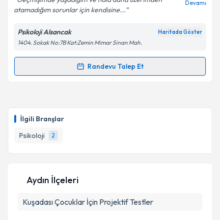
Devamı
atamadığım sorunlar için kendisine...
Psikoloji Alsancak
Haritada Göster
Kişisel verilerimin işlenmesine ilişkin
Aydınlatma
1404. Sokak No:7B Kat:Zemin Mimar Sinan Mah.
Metni
'ni okudum ve kişisel verilerimin belirtilen
kapsamda işlenmesini kabul ediyorum.
Randevu Talep Et
Randevu Takvimi Talebi
Takvim Talebini Gönder
Klinik Psikolog Berken Gündüz
için randevu takvimi
talebi oluşturun. Size bu uzmandan randevu almanız
İlgili Branşlar
için bir takvim hazırlandığında e-posta ile
bilgilendireceğiz.
Psikoloji
2
E-posta Adresiniz
Aydın İlçeleri
Kuşadası
Kişisel verilerimin işlenmesine ilişkin
Çocuklar İçin Projektif Testler
Aydınlatma
Metni
'ni okudum ve kişisel verilerimin belirtilen