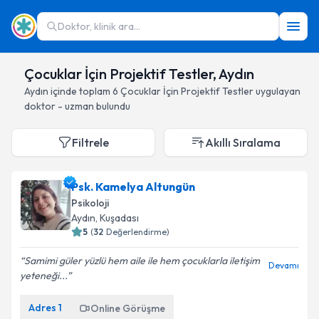
Doktor, klinik ara...
Çocuklar İçin Projektif Testler, Aydın
Aydın
içinde toplam
6
Çocuklar İçin Projektif Testler
uygulayan
doktor - uzman bulundu
Filtrele
Akıllı Sıralama
Psk. Kamelya Altungün
Psikoloji
Aydın
, Kuşadası
5
(
32
Değerlendirme)
Samimi güler yüzlü hem aile ile hem çocuklarla iletişim
Devamı
yeteneği...
Adres
1
Online Görüşme