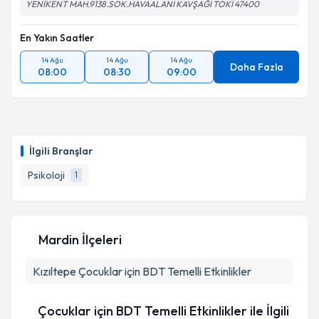
YENİKENT MAH.9138.SOK.HAVAALANI KAVŞAĞI TOKİ 47400
En Yakın Saatler
14 Ağu
14 Ağu
14 Ağu
Daha Fazla
08:00
08:30
09:00
İlgili Branşlar
Psikoloji
1
Mardin İlçeleri
Kızıltepe
Çocuklar için BDT Temelli Etkinlikler
Çocuklar için BDT Temelli Etkinlikler ile İlgili