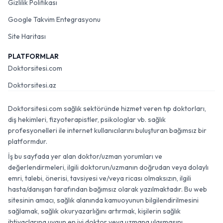
Gizlilik Politikası
Google Takvim Entegrasyonu
Site Haritası
PLATFORMLAR
Doktorsitesi.com
Doktorsitesi.az
Doktorsitesi.com sağlık sektöründe hizmet veren tıp doktorları,
diş hekimleri, fizyoterapistler, psikologlar vb. sağlık
profesyonelleri ile internet kullanıcılarını buluşturan bağımsız bir
platformdur.
İş bu sayfada yer alan doktor/uzman yorumları ve
değerlendirmeleri, ilgili doktorun/uzmanın doğrudan veya dolaylı
emri, talebi, önerisi, tavsiyesi ve/veya ricası olmaksızın, ilgili
hasta/danışan tarafından bağımsız olarak yazılmaktadır. Bu web
sitesinin amacı, sağlık alanında kamuoyunun bilgilendirilmesini
sağlamak, sağlık okuryazarlığını artırmak, kişilerin sağlık
ihtiyaçlarına uygun en iyi doktor veya uzmana ulaşmasını