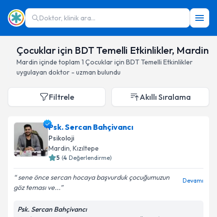
Doktor, klinik ara...
Çocuklar için BDT Temelli Etkinlikler, Mardin
Mardin
içinde toplam
1
Çocuklar için BDT Temelli Etkinlikler
uygulayan doktor - uzman bulundu
Filtrele
Akıllı Sıralama
Psk. Sercan Bahçivancı
Psikoloji
Mardin
, Kızıltepe
5
(
4
Değerlendirme)
sene önce sercan hocaya başvurduk çocuğumuzun
Devamı
göz teması ve...
Psk. Sercan Bahçivancı