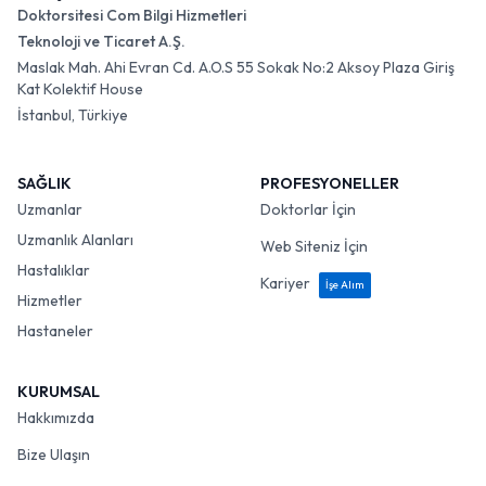
Doktorsitesi Com Bilgi Hizmetleri
Teknoloji ve Ticaret A.Ş.
Maslak Mah. Ahi Evran Cd. A.O.S 55 Sokak No:2 Aksoy Plaza Giriş
Kat Kolektif House
İstanbul, Türkiye
SAĞLIK
PROFESYONELLER
Uzmanlar
Doktorlar İçin
Uzmanlık Alanları
Web Siteniz İçin
Hastalıklar
Kariyer
İşe Alım
Hizmetler
Hastaneler
KURUMSAL
Hakkımızda
Bize Ulaşın