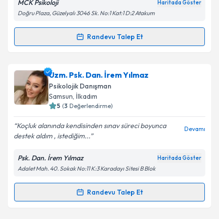
MCK Psikoloji
Haritada Göster
Doğru Plaza, Güzelyalı 3046 Sk. No:1 Kat:1 D:2 Atakum
Randevu Talep Et
Randevu Takvimi Talebi
Psk. Dan. Metin Can Korkut
için randevu takvimi
Uzm. Psk. Dan. İrem Yılmaz
talebi oluşturun. Size bu uzmandan randevu almanız
Psikolojik Danışman
için bir takvim hazırlandığında e-posta ile
Samsun
, İlkadım
bilgilendireceğiz.
5
(
3
Değerlendirme)
E-posta Adresiniz
Koçluk alanında kendisinden sınav süreci boyunca
Devamı
destek aldım , istediğim...
Psk. Dan. İrem Yılmaz
Haritada Göster
Adalet Mah. 40. Sokak No:11 K:3 Karadayı Sitesi B Blok
Kişisel verilerimin işlenmesine ilişkin
Aydınlatma
Metni
'ni okudum ve kişisel verilerimin belirtilen
kapsamda işlenmesini kabul ediyorum.
Randevu Talep Et
Randevu Takvimi Talebi