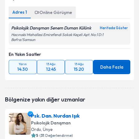
Adres
1
Online Görüşme
Psikolojik Danışman Senem Duman Külünk
Haritada Göster
Hacınabi Mahallesi Emirefendi Sokak Keçeli Apt. No:1 D:1
Bafra/Samsun
En Yakın Saatler
Yarın
13 Ağu
13 Ağu
Daha Fazla
14:30
12:45
15:20
Bölgenize yakın diğer uzmanlar
Psk. Dan. Nurdan Işık
Psikolojik Danışman
Ordu
, Ünye
5
(
31
Değerlendirme)