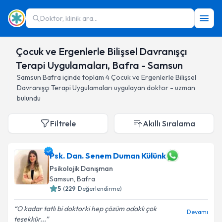
Doktor, klinik ara...
Çocuk ve Ergenlerle Bilişsel Davranışçı
Terapi Uygulamaları, Bafra - Samsun
Samsun
Bafra
içinde toplam
4
Çocuk ve Ergenlerle Bilişsel
Davranışçı Terapi Uygulamaları
uygulayan doktor - uzman
bulundu
Filtrele
Akıllı Sıralama
Psk. Dan. Senem Duman Külünk
Psikolojik Danışman
Samsun
, Bafra
5
(
229
Değerlendirme)
O kadar tatlı bi doktorki hep çözüm odaklı çok
Devamı
teşekkür...