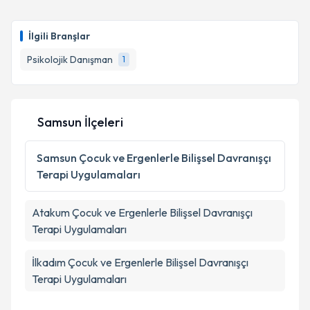
Takvim Talebini Gönder
Uzm. Psk. Dan. İrem Yılmaz
için randevu takvimi
talebi oluşturun. Size bu uzmandan randevu almanız
İlgili Branşlar
için bir takvim hazırlandığında e-posta ile
bilgilendireceğiz.
Psikolojik Danışman
1
E-posta Adresiniz
Samsun İlçeleri
Kişisel verilerimin işlenmesine ilişkin
Aydınlatma
Samsun
Çocuk ve Ergenlerle Bilişsel Davranışçı
Metni
'ni okudum ve kişisel verilerimin belirtilen
Terapi Uygulamaları
kapsamda işlenmesini kabul ediyorum.
Atakum
Çocuk ve Ergenlerle Bilişsel Davranışçı
Takvim Talebini Gönder
Terapi Uygulamaları
İlkadım
Çocuk ve Ergenlerle Bilişsel Davranışçı
Terapi Uygulamaları