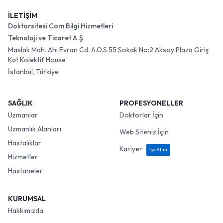
İLETİŞİM
Doktorsitesi Com Bilgi Hizmetleri
Teknoloji ve Ticaret A.Ş.
Maslak Mah. Ahi Evran Cd. A.O.S 55 Sokak No:2 Aksoy Plaza Giriş
Kat Kolektif House
İstanbul, Türkiye
SAĞLIK
PROFESYONELLER
Uzmanlar
Doktorlar İçin
Uzmanlık Alanları
Web Siteniz İçin
Hastalıklar
Kariyer
İşe Alım
Hizmetler
Hastaneler
KURUMSAL
Hakkımızda