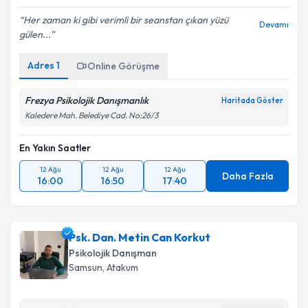
Her zaman ki gibi verimli bir seanstan çıkan yüzü
Devamı
gülen...
Adres
1
Online Görüşme
Frezya Psikolojik Danışmanlık
Haritada Göster
Kaledere Mah. Belediye Cad. No:26/3
En Yakın Saatler
12 Ağu
12 Ağu
12 Ağu
Daha Fazla
16:00
16:50
17:40
Psk. Dan. Metin Can Korkut
Psikolojik Danışman
Samsun
, Atakum