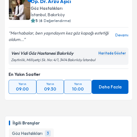
Op. Dr. Arzu Aşıcı
Göz Hastalıkları
İstanbul
, Bakırköy
5
(
6
Değerlendirme)
Merhabalar, ben yaşındayım kez göz kapağı estetiği
Devamı
oldum...
Veni Vidi Göz Hastanesi Bakırköy
Haritada Göster
Zeytinlik, Milliyetçi Sk. No: 4/1, 3414 Bakırköy İstanbul
En Yakın Saatler
Yarın
Yarın
Yarın
Daha Fazla
09:00
09:30
10:00
İlgili Branşlar
Göz Hastalıkları
3