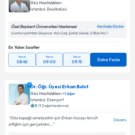
Göz Hastalıkları
İstanbul
, Beylikdüzü
Özel Beykent Üniversitesi Hastanesi
Haritada Göster
Cumhuriyet Mah Gürpınar Yolu Cad, Şafak Sokak, E Blok No:1
En Yakın Saatler
Yarın
Yarın
Yarın
Daha Fazla
08:45
09:00
09:15
Dr. Öğr. Üyesi Erkan Bulut
Göz Hastalıkları
+
1
diğer
İstanbul
, Esenyurt
5
(
1
Değerlendirme)
Göz kapağı ameliyatım için Erkan hocayı tercih
Devamı
ettiğim için gerçekten...