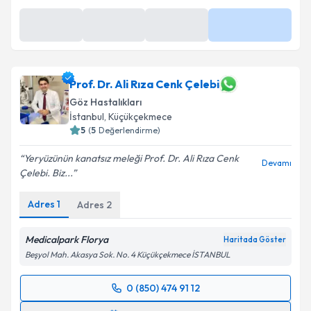
Prof. Dr. Ali Rıza Cenk Çelebi
Göz Hastalıkları
İstanbul
, Küçükçekmece
5
(
5
Değerlendirme)
Yeryüzünün kanatsız meleği Prof. Dr. Ali Rıza Cenk
Devamı
Çelebi. Biz...
Adres
1
Adres
2
Medicalpark Florya
Haritada Göster
Beşyol Mah. Akasya Sok. No. 4 Küçükçekmece İSTANBUL
0 (850) 474 91 12
Randevu Takvimi Talebi