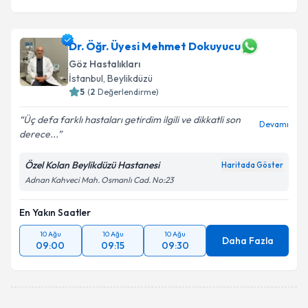
Dr. Öğr. Üyesi Mehmet Dokuyucu
Göz Hastalıkları
İstanbul
, Beylikdüzü
5
(
2
Değerlendirme)
Üç defa farklı hastaları getirdim ilgili ve dikkatli son
Devamı
derece...
Özel Kolan Beylikdüzü Hastanesi
Haritada Göster
Adnan Kahveci Mah. Osmanlı Cad. No:23
En Yakın Saatler
10 Ağu
10 Ağu
10 Ağu
Daha Fazla
09:00
09:15
09:30