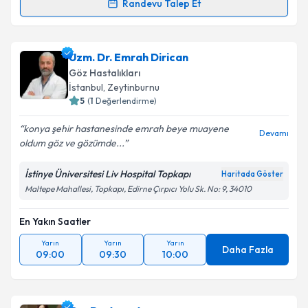
Randevu Talep Et
Prof. Dr. Ali Rıza Cenk Çelebi
için randevu takvimi
talebi oluşturun. Size bu uzmandan randevu almanız
Uzm. Dr. Emrah Dirican
için bir takvim hazırlandığında e-posta ile
bilgilendireceğiz.
Göz Hastalıkları
İstanbul
, Zeytinburnu
E-posta Adresiniz
5
(
1
Değerlendirme)
konya şehir hastanesinde emrah beye muayene
Devamı
oldum göz ve gözümde...
Kişisel verilerimin işlenmesine ilişkin
Aydınlatma
İstinye Üniversitesi Liv Hospital Topkapı
Haritada Göster
Metni
'ni okudum ve kişisel verilerimin belirtilen
Maltepe Mahallesi, Topkapı, Edirne Çırpıcı Yolu Sk. No: 9, 34010
kapsamda işlenmesini kabul ediyorum.
En Yakın Saatler
Takvim Talebini Gönder
Yarın
Yarın
Yarın
Daha Fazla
09:00
09:30
10:00