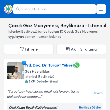
Doktor, klinik ara...
Çocuk Göz Muayenesi, Beylikdüzü - İstanbul
İstanbul
Beylikdüzü
içinde toplam
10
Çocuk Göz Muayenesi
uygulayan doktor - uzman bulundu
Filtrele
Akıllı Sıralama
Yrd. Doç. Dr. Turgut Yüksel
Göz Hastalıkları
İstanbul
, Beylikdüzü
5
(
34
Değerlendirme)
Turgut bey hastalarına titizlik gösteriyor. ilgi ve
Devamı
alakasıda bir okadar...
Özel Kolan Beylikdüzü Hastanesi
Haritada Göster