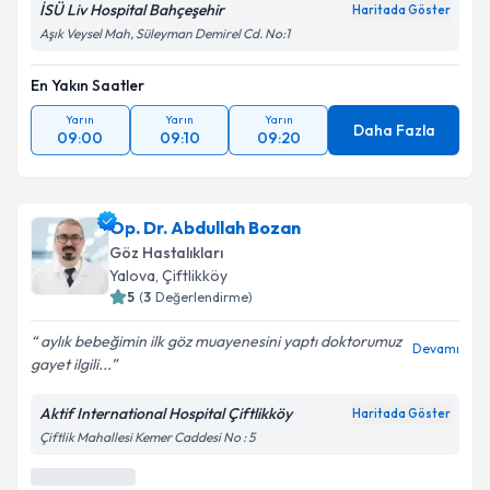
İSÜ Liv Hospital Bahçeşehir
Haritada Göster
Aşık Veysel Mah, Süleyman Demirel Cd. No:1
En Yakın Saatler
Yarın
Yarın
Yarın
Daha Fazla
09:00
09:10
09:20
Op. Dr. Abdullah Bozan
Göz Hastalıkları
Yalova
, Çiftlikköy
5
(
3
Değerlendirme)
aylık bebeğimin ilk göz muayenesini yaptı doktorumuz
Devamı
gayet ilgili...
Aktif International Hospital Çiftlikköy
Haritada Göster
Çiftlik Mahallesi Kemer Caddesi No : 5