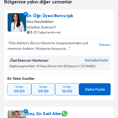
Bölgenize yakın diğer uzmanlar
Dr. Öğr. Üyesi Burcu Işık
Göz Hastalıkları
İstanbul
, Esenyurt
5
(
3
Değerlendirme)
Göz doktoru Burcu Hanım’ın muayenesinden çok
Devamı
memnun kaldım. Muayene boyunca...
Özel Esencan Hastanesi
Haritada Göster
Bağlarçeşme Mah. 19 Mayıs Bulvarı No:18 Esenyurt / İSTANBUL
En Yakın Saatler
10 Ağu
10 Ağu
10 Ağu
Daha Fazla
09:00
09:30
10:00
Doç. Dr. Sait Alim