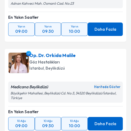
Adnan Kahveci Mah. Osmanlı Cad. No:23
En Yakın Saatler
Yarın
Yarın
Yarın
Daha Fazla
09:00
09:30
10:00
Op. Dr. Orkida Malile
Göz Hastalıkları
İstanbul
, Beylikdüzü
Medicana Beylikdüzü
Haritada Göster
Büyükşehir Mahallesi, Beylikdüzü Cd. No:3, 34520 Beylikdüzü/İstanbul,
Türkiye
En Yakın Saatler
10 Ağu
10 Ağu
10 Ağu
Daha Fazla
09:00
09:30
10:00