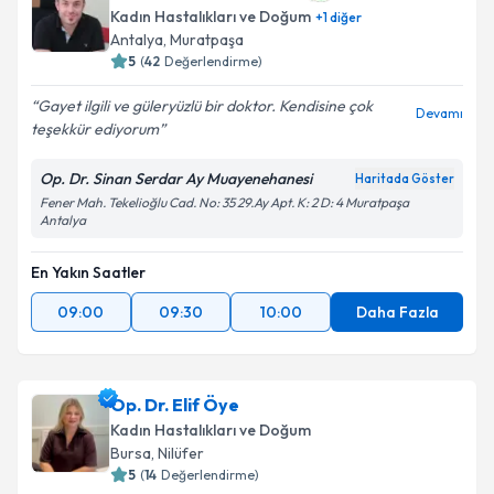
Kadın Hastalıkları ve Doğum
+
1
diğer
Antalya
, Muratpaşa
5
(
42
Değerlendirme)
Gayet ilgili ve güleryüzlü bir doktor. Kendisine çok
Devamı
teşekkür ediyorum
Op. Dr. Sinan Serdar Ay Muayenehanesi
Haritada Göster
Fener Mah. Tekelioğlu Cad. No: 35 29.Ay Apt. K: 2 D: 4 Muratpaşa
Antalya
En Yakın Saatler
09:00
09:30
10:00
Daha Fazla
Op. Dr. Elif Öye
Kadın Hastalıkları ve Doğum
Bursa
, Nilüfer
5
(
14
Değerlendirme)