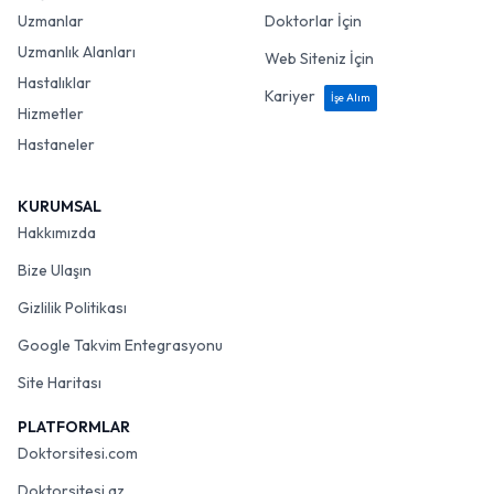
Uzmanlar
Doktorlar İçin
Uzmanlık Alanları
Web Siteniz İçin
Hastalıklar
Kariyer
İşe Alım
Hizmetler
Hastaneler
KURUMSAL
Hakkımızda
Bize Ulaşın
Gizlilik Politikası
Google Takvim Entegrasyonu
Site Haritası
PLATFORMLAR
Doktorsitesi.com
Doktorsitesi.az