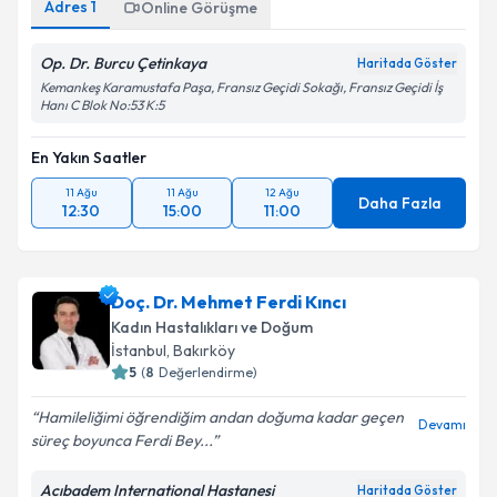
Adres
1
Online Görüşme
Op. Dr. Burcu Çetinkaya
Haritada Göster
Kemankeş Karamustafa Paşa, Fransız Geçidi Sokağı, Fransız Geçidi İş
Hanı C Blok No:53 K:5
En Yakın Saatler
11 Ağu
11 Ağu
12 Ağu
Daha Fazla
12:30
15:00
11:00
Doç. Dr. Mehmet Ferdi Kıncı
Kadın Hastalıkları ve Doğum
İstanbul
, Bakırköy
5
(
8
Değerlendirme)
Hamileliğimi öğrendiğim andan doğuma kadar geçen
Devamı
süreç boyunca Ferdi Bey...
Acıbadem International Hastanesi
Haritada Göster