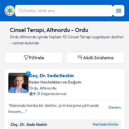
Doktor, klinik ara...
Cinsel Terapi, Altınordu - Ordu
Ordu
Altınordu
içinde toplam
10
Cinsel Terapi
uygulayan doktor
- uzman bulundu
Filtrele
Akıllı Sıralama
Doç. Dr. Seda Keskin
Kadın Hastalıkları ve Doğum
Ordu
, Altınordu
5
(
3
Değerlendirme)
Alanında harika bir doktor, iyi ki karşıma çıktı seda
Devamı
hocam,...
Doç. Dr. Seda Keskin
Haritada Göster