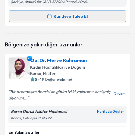
Şarkiye, Atatürk Blv. 182/1, 52200 Altınordu/Ordu
Randevu Talep Et
Randevu Takvimi Talebi
Doç. Dr. Seda Keskin
için randevu takvimi talebi
Bölgenize yakın diğer uzmanlar
oluşturun. Size bu uzmandan randevu almanız için bir
takvim hazırlandığında e-posta ile bilgilendireceğiz.
Op. Dr. Merve Kahraman
E-posta Adresiniz
Kadın Hastalıkları ve Doğum
Bursa
, Nilüfer
5
(
49
Değerlendirme)
Bir arkadaşım önerisi ile gittim iyi ki yollarımız kesişmiş
Kişisel verilerimin işlenmesine ilişkin
Aydınlatma
Devamı
diyorum...
Metni
'ni okudum ve kişisel verilerimin belirtilen
kapsamda işlenmesini kabul ediyorum.
Bursa Doruk Nilüfer Hastanesi
Haritada Göster
Konak, Lefkoşe Cd. No:22
Takvim Talebini Gönder
En Yakın Saatler