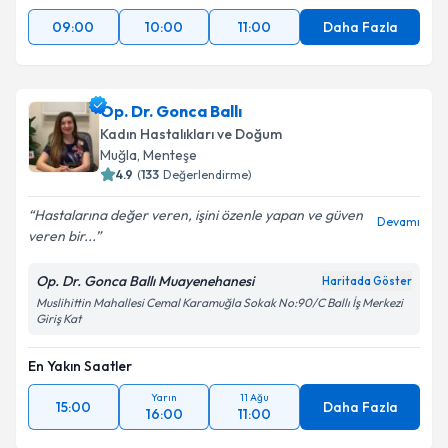
09:00
10:00
11:00
Daha Fazla
Op. Dr. Gonca Ballı
Kadın Hastalıkları ve Doğum
Muğla
, Menteşe
4.9
(
133
Değerlendirme)
Hastalarına değer veren, işini özenle yapan ve güven
Devamı
veren bir...
Op. Dr. Gonca Ballı Muayenehanesi
Haritada Göster
Muslihittin Mahallesi Cemal Karamuğla Sokak No:90/C Ballı İş Merkezi
Giriş Kat
En Yakın Saatler
Yarın
11 Ağu
15:00
Daha Fazla
16:00
11:00