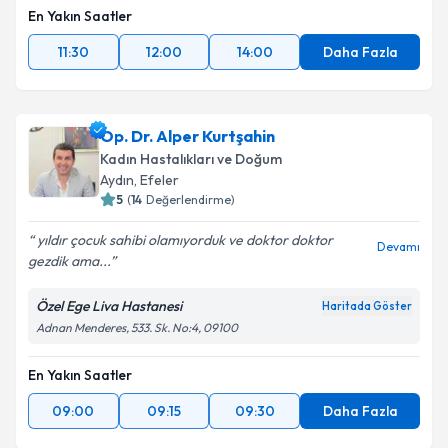
En Yakın Saatler
11:30
12:00
14:00
Daha Fazla
Op. Dr. Alper Kurtşahin
Kadın Hastalıkları ve Doğum
Aydın
, Efeler
5
(
14
Değerlendirme)
yıldır çocuk sahibi olamıyorduk ve doktor doktor
Devamı
gezdik ama...
Özel Ege Liva Hastanesi
Haritada Göster
Adnan Menderes, 533. Sk. No:4, 09100
En Yakın Saatler
09:00
09:15
09:30
Daha Fazla