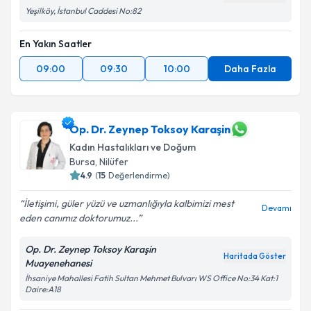
Yeşilköy, İstanbul Caddesi No:82
En Yakın Saatler
09:00
09:30
10:00
Daha Fazla
Op. Dr. Zeynep Toksoy Karaşin
Kadın Hastalıkları ve Doğum
Bursa
, Nilüfer
4.9
(
15
Değerlendirme)
İletişimi, güler yüzü ve uzmanlığıyla kalbimizi mest
Devamı
eden canımız doktorumuz...
Op. Dr. Zeynep Toksoy Karaşin
Haritada Göster
Muayenehanesi
İhsaniye Mahallesi Fatih Sultan Mehmet Bulvarı WS Office No:34 Kat:1
Daire:A18