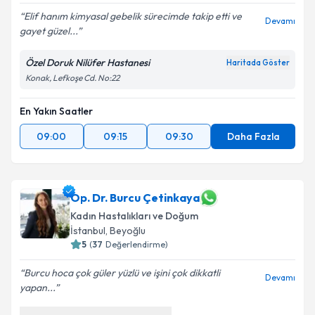
Elif hanım kimyasal gebelik sürecimde takip etti ve
Devamı
gayet güzel...
Özel Doruk Nilüfer Hastanesi
Haritada Göster
Konak, Lefkoşe Cd. No:22
En Yakın Saatler
09:00
09:15
09:30
Daha Fazla
Op. Dr. Burcu Çetinkaya
Kadın Hastalıkları ve Doğum
İstanbul
, Beyoğlu
5
(
37
Değerlendirme)
Burcu hoca çok güler yüzlü ve işini çok dikkatli
Devamı
yapan...