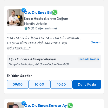
Op. Dr. Enes Bil
Kadın Hastalıkları ve Doğum
Mardin
, Artuklu
5
(
16
Değerlendirme)
HASTALIK İLE İLGİLİ DETAYLI BİLGİLENDİRME.
Devamı
HASTALIĞIN TEDAVİSİ HAKKINDA YOL
GÖSTERME....
Op. Dr. Enes Bil Muayenehanesi
Haritada Göster
Yenişehir Mahallesi, Vali Ozan Caddesi No: 9/38
En Yakın Saatler
09:00
10:00
10:30
Daha Fazla
Op. Dr. Sinan Serdar Ay