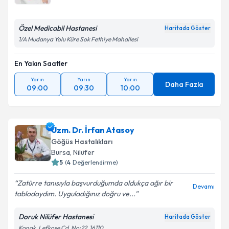
Özel Medicabil Hastanesi
Haritada Göster
1/A Mudanya Yolu Küre Sok Fethiye Mahallesi
En Yakın Saatler
Yarın
Yarın
Yarın
Daha Fazla
09:00
09:30
10:00
Uzm. Dr. İrfan Atasoy
Göğüs Hastalıkları
Bursa
, Nilüfer
5
(
4
Değerlendirme)
Zatürre tanısıyla başvurduğumda oldukça ağır bir
Devamı
tablodaydım. Uyguladığınız doğru ve...
Doruk Nilüfer Hastanesi
Haritada Göster
Konak, Lefkoşe Cd. No:22, 16110