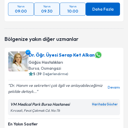
Yarın
Yarın
Yarın
Daha Fazla
09:00
09:30
10:00
Bölgenize yakın diğer uzmanlar
Dr. Öğr. Üyesi Serap Ket Alkan
Göğüs Hastalıkları
Bursa
, Osmangazi
5
(
39
Değerlendirme)
Dr. Hanım ve sekreteri çok ilgili ve anlayabileceğimiz
Devamı
şekilde detaylı...
VM Medical Park Bursa Hastanesi
Haritada Göster
Kırcaali, Fevzi Çakmak Cd. No:76
En Yakın Saatler