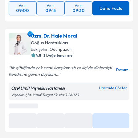
Yarın
Yarın
Yarın
Daha Fazla
09:00
09:15
09:30
Uzm. Dr. Hale Moral
Göğüs Hastalıkları
Eskişehir
, Odunpazarı
4.8
(
1
Değerlendirme)
İlk gittiğimde çok sıcak karşılamıştı ve ilgiyle dinlemişti.
Devamı
Kendisine güven duydum...
Özel Ümit Vişnelik Hastanesi
Haritada Göster
Vişnelik, Şht. Yusuf Turgut Sk. No:3, 26020