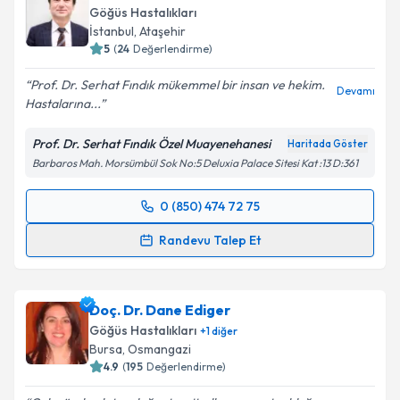
Göğüs Hastalıkları
İstanbul
, Ataşehir
5
(
24
Değerlendirme)
Prof. Dr. Serhat Fındık mükemmel bir insan ve hekim.
Devamı
Hastalarına...
Prof. Dr. Serhat Fındık Özel Muayenehanesi
Haritada Göster
Barbaros Mah. Morsümbül Sok No:5 Deluxia Palace Sitesi Kat :13 D:361
0 (850) 474 72 75
Randevu Takvimi Talebi
Randevu Talep Et
Prof. Dr. Serhat Fındık
için randevu takvimi talebi
oluşturun. Size bu uzmandan randevu almanız için bir
Doç. Dr. Dane Ediger
takvim hazırlandığında e-posta ile bilgilendireceğiz.
Göğüs Hastalıkları
+
1
diğer
E-posta Adresiniz
Bursa
, Osmangazi
4.9
(
195
Değerlendirme)