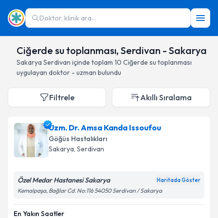
Doktor, klinik ara...
Ciğerde su toplanması, Serdivan - Sakarya
Sakarya
Serdivan
içinde toplam
10
Ciğerde su toplanması
uygulayan doktor - uzman bulundu
Filtrele
Akıllı Sıralama
Uzm. Dr. Amsa Kanda Issoufou
Göğüs Hastalıkları
Sakarya
, Serdivan
Özel Medar Hastanesi Sakarya
Haritada Göster
Kemalpaşa, Bağlar Cd. No:116 54050 Serdivan / Sakarya
En Yakın Saatler