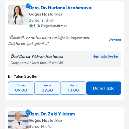
Uzm. Dr. Nurlana İbrahimova
Göğüs Hastalıkları
Bursa
, Yıldırım
5
(
8
Değerlendirme)
Öksürük ve nefes alma zorluğu ile başvurdum
Devamı
Doktorum çok güzel...
Özel Doruk Yıldırım Hastanesi
Haritada Göster
Duaçınarı, Ankara Yolu Cd. No:235
En Yakın Saatler
Yarın
Yarın
Yarın
Daha Fazla
09:00
09:30
10:00
Uzm. Dr. Zeki Yıldırım
Göğüs Hastalıkları
Bursa
, Nilüfer