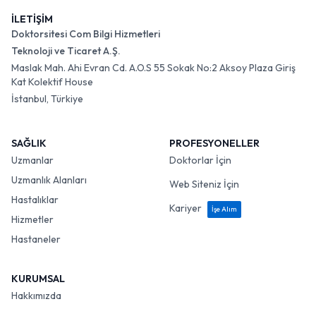
İLETİŞİM
Doktorsitesi Com Bilgi Hizmetleri
Teknoloji ve Ticaret A.Ş.
Maslak Mah. Ahi Evran Cd. A.O.S 55 Sokak No:2 Aksoy Plaza Giriş
Kat Kolektif House
İstanbul, Türkiye
SAĞLIK
PROFESYONELLER
Uzmanlar
Doktorlar İçin
Uzmanlık Alanları
Web Siteniz İçin
Hastalıklar
Kariyer
İşe Alım
Hizmetler
Hastaneler
KURUMSAL
Hakkımızda