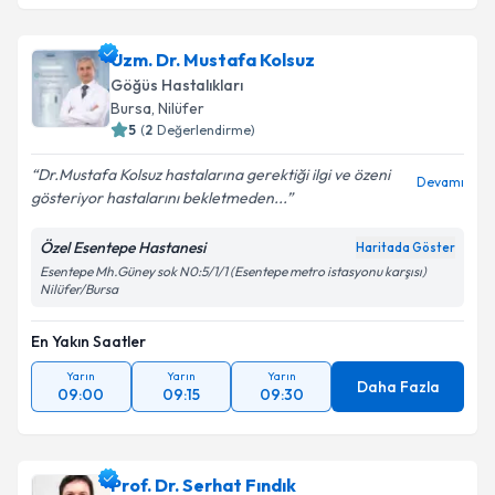
Uzm. Dr. Mustafa Kolsuz
Göğüs Hastalıkları
Bursa
, Nilüfer
5
(
2
Değerlendirme)
Dr.Mustafa Kolsuz hastalarına gerektiği ilgi ve özeni
Devamı
gösteriyor hastalarını bekletmeden...
Özel Esentepe Hastanesi
Haritada Göster
Esentepe Mh.Güney sok N0:5/1/1 (Esentepe metro istasyonu karşısı)
Nilüfer/Bursa
En Yakın Saatler
Yarın
Yarın
Yarın
Daha Fazla
09:00
09:15
09:30
Prof. Dr. Serhat Fındık