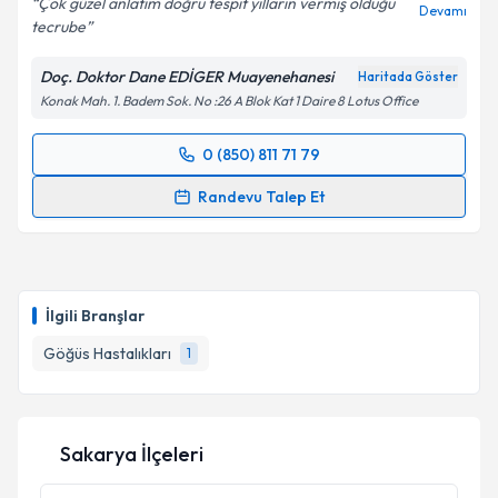
Çok güzel anlatım doğru tespit yılların vermiş olduğu
Devamı
tecrube
Kişisel verilerimin işlenmesine ilişkin
Aydınlatma
Metni
'ni okudum ve kişisel verilerimin belirtilen
Doç. Doktor Dane EDİGER Muayenehanesi
Haritada Göster
kapsamda işlenmesini kabul ediyorum.
Konak Mah. 1. Badem Sok. No :26 A Blok Kat 1 Daire 8 Lotus Office
Takvim Talebini Gönder
0 (850) 811 71 79
Randevu Takvimi Talebi
Randevu Talep Et
Doç. Dr. Dane Ediger
için randevu takvimi talebi
oluşturun. Size bu uzmandan randevu almanız için bir
takvim hazırlandığında e-posta ile bilgilendireceğiz.
İlgili Branşlar
E-posta Adresiniz
Göğüs Hastalıkları
1
Kişisel verilerimin işlenmesine ilişkin
Aydınlatma
Sakarya İlçeleri
Metni
'ni okudum ve kişisel verilerimin belirtilen
kapsamda işlenmesini kabul ediyorum.