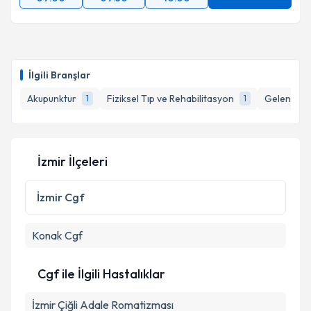
İlgili Branşlar
Akupunktur
Fiziksel Tıp ve Rehabilitasyon
Geleneksel
1
1
İzmir İlçeleri
İzmir
Cgf
Konak
Cgf
Cgf ile İlgili Hastalıklar
İzmir Çiğli Adale Romatizması