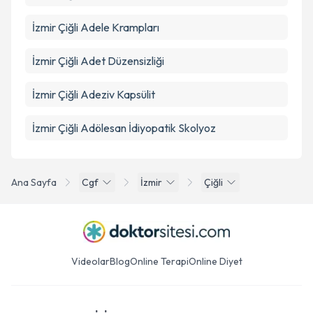
İzmir Çiğli Adele Krampları
İzmir Çiğli Adet Düzensizliği
İzmir Çiğli Adeziv Kapsülit
İzmir Çiğli Adölesan İdiyopatik Skolyoz
Ana Sayfa
Cgf
İzmir
Çiğli
Videolar
Blog
Online Terapi
Online Diyet