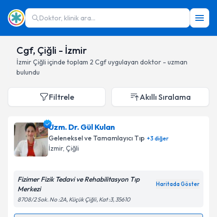
Doktor, klinik ara...
Cgf, Çiğli - İzmir
İzmir
Çiğli
içinde toplam
2
Cgf
uygulayan doktor - uzman
bulundu
Filtrele
Akıllı Sıralama
Uzm. Dr. Gül Kulan
Geleneksel ve Tamamlayıcı Tıp
+
3
diğer
İzmir
, Çiğli
Fizimer Fizik Tedavi ve Rehabilitasyon Tıp
Haritada Göster
Merkezi
8708/2 Sok. No :2A, Küçük Çiğli, Kat :3, 35610