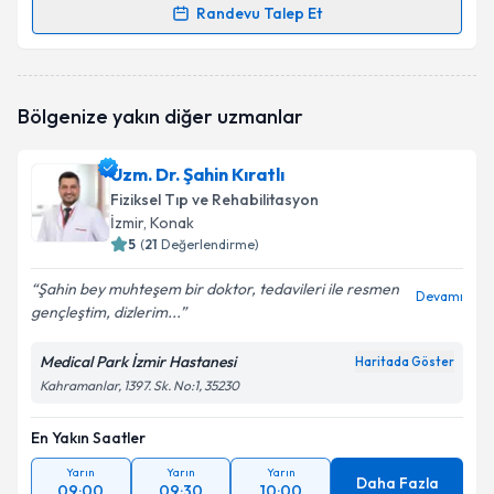
Randevu Talep Et
Randevu Takvimi Talebi
Uzm. Dr. Gül Kulan
için randevu takvimi talebi
Bölgenize yakın diğer uzmanlar
oluşturun. Size bu uzmandan randevu almanız için bir
takvim hazırlandığında e-posta ile bilgilendireceğiz.
Uzm. Dr. Şahin Kıratlı
E-posta Adresiniz
Fiziksel Tıp ve Rehabilitasyon
İzmir
, Konak
5
(
21
Değerlendirme)
Şahin bey muhteşem bir doktor, tedavileri ile resmen
Kişisel verilerimin işlenmesine ilişkin
Aydınlatma
Devamı
gençleştim, dizlerim...
Metni
'ni okudum ve kişisel verilerimin belirtilen
kapsamda işlenmesini kabul ediyorum.
Medical Park İzmir Hastanesi
Haritada Göster
Kahramanlar, 1397. Sk. No:1, 35230
Takvim Talebini Gönder
En Yakın Saatler
Yarın
Yarın
Yarın
Daha Fazla
09:00
09:30
10:00