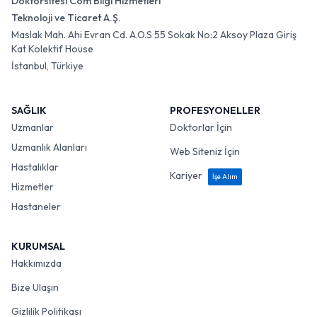
Doktorsitesi Com Bilgi Hizmetleri
Teknoloji ve Ticaret A.Ş.
Maslak Mah. Ahi Evran Cd. A.O.S 55 Sokak No:2 Aksoy Plaza Giriş
Kat Kolektif House
İstanbul, Türkiye
SAĞLIK
PROFESYONELLER
Uzmanlar
Doktorlar İçin
Uzmanlık Alanları
Web Siteniz İçin
Hastalıklar
Kariyer
İşe Alım
Hizmetler
Hastaneler
KURUMSAL
Hakkımızda
Bize Ulaşın
Gizlilik Politikası