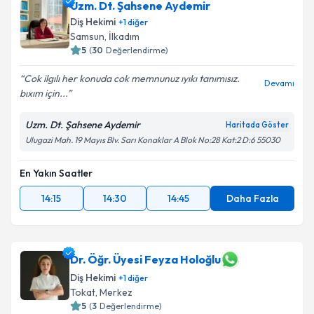
Uzm. Dt. Şahsene Aydemir
Diş Hekimi
+
1
diğer
Samsun
, İlkadım
5
(
30
Değerlendirme)
Cok ilgılı her konuda cok memnunuz ıyıkı tanımısız.
Devamı
bıxım için...
Uzm. Dt. Şahsene Aydemir
Haritada Göster
Ulugazi Mah. 19 Mayıs Blv. Sarı Konaklar A Blok No:28 Kat:2 D:6 55030
En Yakın Saatler
14:15
14:30
14:45
Daha Fazla
Dr. Öğr. Üyesi Feyza Holoğlu
Diş Hekimi
+
1
diğer
Tokat
, Merkez
5
(
3
Değerlendirme)