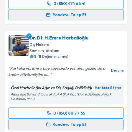
0 (850) 474 66 41
Randevu Takvimi Talebi
Randevu Talep Et
Uzm. Dt. Veda Arslan Boynueğri
için randevu
takvimi talebi oluşturun. Size bu uzmandan randevu
Dr. Dt. H.Emre Harbalioğlu
almanız için bir takvim hazırlandığında e-posta ile
bilgilendireceğiz.
Diş Hekimi
Samsun
, Atakum
E-posta Adresiniz
5
(
11
Değerlendirme)
Korkularımı Emre bey sayesinde yendim, gözümde o
Devamı
kadar büyütmüşüm ki...
Kişisel verilerimin işlenmesine ilişkin
Aydınlatma
Özel Harbalioğlu Ağız ve Diş Sağlığı Polikliniği
Haritada Göster
Metni
'ni okudum ve kişisel verilerimin belirtilen
Alparslan Bulvarı Albayrak Apt.A Blok Kat:1 Daire:3 (Medical Park
kapsamda işlenmesini kabul ediyorum.
Hastanesi Yanı)
0 (850) 811 77 65
Takvim Talebini Gönder
Randevu Takvimi Talebi
Randevu Talep Et