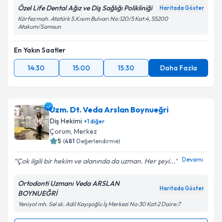
Özel Life Dental Ağız ve Diş Sağlığı Polikliniği
Haritada Göster
Körfez mah. Atatürk 5.Kısım Bulvarı No:120/5 Kat:4, 55200
Atakum/Samsun
En Yakın Saatler
14:30
15:00
15:30
Daha Fazla
Uzm. Dt. Veda Arslan Boynueğri
Diş Hekimi
+
1
diğer
Çorum
, Merkez
5
(
481
Değerlendirme)
Devamı
Çok ilgili bir hekim ve alanında da uzman. Her şeyi...
Ortodonti Uzmanı Veda ARSLAN
Haritada Göster
BOYNUEĞRİ
Yeniyol mh. Sel sk. Adil Kayışoğlu İş Merkezi No:30 Kat:2 Daire:7