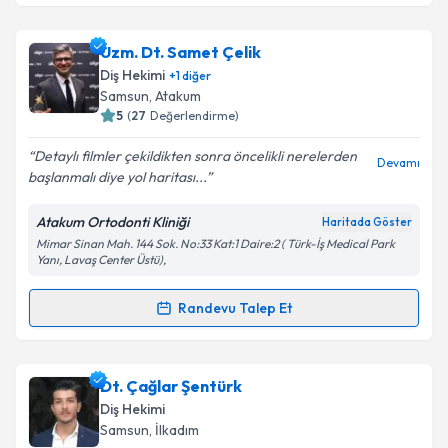
Dr. Dt. H.Emre Harbalioğlu
için randevu takvimi
talebi oluşturun. Size bu uzmandan randevu almanız
Uzm. Dt. Samet Çelik
için bir takvim hazırlandığında e-posta ile
bilgilendireceğiz.
Diş Hekimi
+
1
diğer
Samsun
, Atakum
E-posta Adresiniz
5
(
27
Değerlendirme)
Detaylı filmler çekildikten sonra öncelikli nerelerden
Devamı
başlanmalı diye yol haritası...
Kişisel verilerimin işlenmesine ilişkin
Aydınlatma
Atakum Ortodonti Kliniği
Haritada Göster
Metni
'ni okudum ve kişisel verilerimin belirtilen
Mimar Sinan Mah. 144 Sok. No:33 Kat:1 Daire:2 ( Türk-İş Medical Park
kapsamda işlenmesini kabul ediyorum.
Yanı, Lavaş Center Üstü),
Randevu Talep Et
Takvim Talebini Gönder
Randevu Takvimi Talebi
Uzm. Dt. Samet Çelik
için randevu takvimi talebi
Dt. Çağlar Şentürk
oluşturun. Size bu uzmandan randevu almanız için bir
Diş Hekimi
takvim hazırlandığında e-posta ile bilgilendireceğiz.
Samsun
, İlkadım