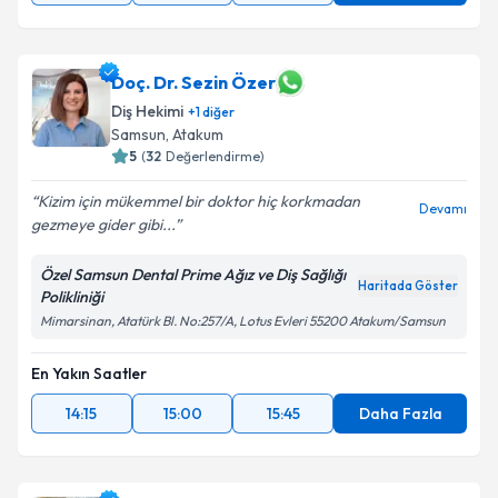
Doç. Dr. Sezin Özer
Diş Hekimi
+
1
diğer
Samsun
, Atakum
5
(
32
Değerlendirme)
Kizim için mükemmel bir doktor hiç korkmadan
Devamı
gezmeye gider gibi...
Özel Samsun Dental Prime Ağız ve Diş Sağlığı
Haritada Göster
Polikliniği
Mimarsinan, Atatürk Bl. No:257/A, Lotus Evleri 55200 Atakum/Samsun
En Yakın Saatler
14:15
15:00
15:45
Daha Fazla