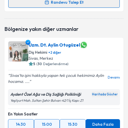
Randevu Talep Et
Randevu Takvimi Talebi
Dt. Can Vurgun
için randevu takvimi talebi oluşturun.
Bölgenize yakın diğer uzmanlar
Size bu uzmandan randevu almanız için bir takvim
hazırlandığında e-posta ile bilgilendireceğiz.
Uzm. Dt. Aylin Otugüzel
E-posta Adresiniz
Diş Hekimi
+
2
diğer
Sivas
, Merkez
5
(
30
Değerlendirme)
Kişisel verilerimin işlenmesine ilişkin
Aydınlatma
Sivas’ta işini hakkıyla yapan tek çocuk hekimimiz Aylin
Devamı
Metni
'ni okudum ve kişisel verilerimin belirtilen
hocamız. ....
kapsamda işlenmesini kabul ediyorum.
Aydent Özel Ağız ve Diş Sağlığı Polikliniği
Haritada Göster
Yeşilyurt Mah. Sultan Şehir Bulvarı 42/1 İç Kapı: Z1
Takvim Talebini Gönder
En Yakın Saatler
14:30
15:00
15:30
Daha Fazla