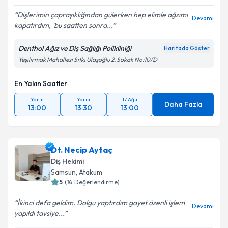
Dişlerimin çapraşıklığından gülerken hep elimle ağzımı
Devamı
kapatırdım, 'bu saatten sonra...
Denthol Ağız ve Diş Sağlığı Polikliniği
Haritada Göster
Yeşilırmak Mahallesi Sıtkı Ulaşoğlu 2. Sokak No:10/D
En Yakın Saatler
Yarın
Yarın
17 Ağu
Daha Fazla
13:00
13:30
13:00
Dt. Necip Aytaç
Diş Hekimi
Samsun
, Atakum
5
(
14
Değerlendirme)
İkinci defa geldim. Dolgu yaptırdım gayet özenli işlem
Devamı
yapıldı tavsiye...