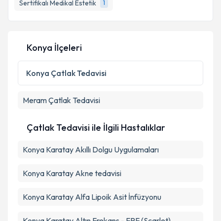
E-posta Adresiniz
Sertifikalı Medikal Estetik
1
Konya İlçeleri
Kişisel verilerimin işlenmesine ilişkin
Aydınlatma
Metni
'ni okudum ve kişisel verilerimin belirtilen
kapsamda işlenmesini kabul ediyorum.
Konya
Çatlak Tedavisi
Meram
Çatlak Tedavisi
Takvim Talebini Gönder
Çatlak Tedavisi ile İlgili Hastalıklar
Konya Karatay Akıllı Dolgu Uygulamaları
Konya Karatay Akne tedavisi
Konya Karatay Alfa Lipoik Asit İnfüzyonu
Konya Karatay Altın Frekans - FRF (Scarlet)