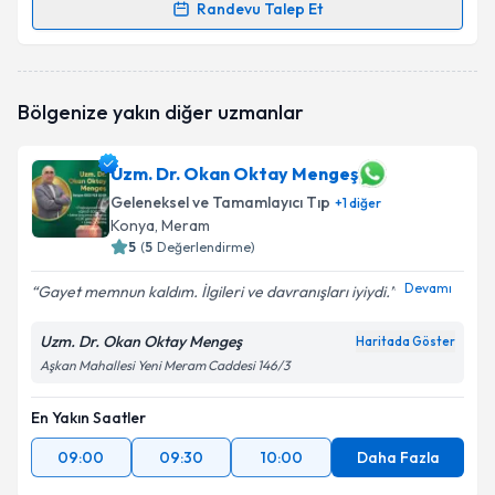
Randevu Talep Et
Randevu Takvimi Talebi
Dr. Üzeyir Delice
için randevu takvimi talebi
Bölgenize yakın diğer uzmanlar
oluşturun. Size bu uzmandan randevu almanız için bir
takvim hazırlandığında e-posta ile bilgilendireceğiz.
Uzm. Dr. Okan Oktay Mengeş
E-posta Adresiniz
Geleneksel ve Tamamlayıcı Tıp
+
1
diğer
Konya
, Meram
5
(
5
Değerlendirme)
Devamı
Kişisel verilerimin işlenmesine ilişkin
Aydınlatma
Gayet memnun kaldım. İlgileri ve davranışları iyiydi.
Metni
'ni okudum ve kişisel verilerimin belirtilen
kapsamda işlenmesini kabul ediyorum.
Uzm. Dr. Okan Oktay Mengeş
Haritada Göster
Aşkan Mahallesi Yeni Meram Caddesi 146/3
Takvim Talebini Gönder
En Yakın Saatler
09:00
09:30
10:00
Daha Fazla