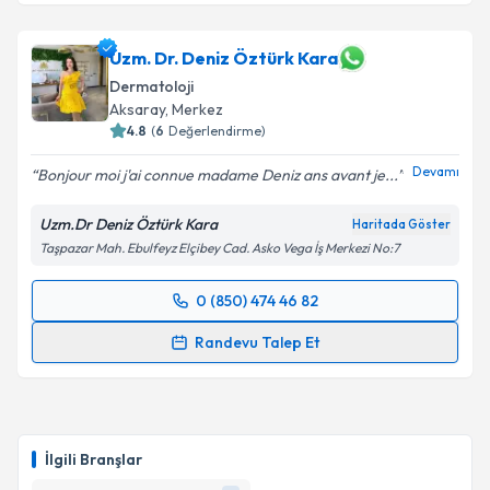
Uzm. Dr. Deniz Öztürk Kara
Dermatoloji
Aksaray
, Merkez
4.8
(
6
Değerlendirme)
Devamı
Bonjour moi j'ai connue madame Deniz ans avant je...
Uzm.Dr Deniz Öztürk Kara
Haritada Göster
Taşpazar Mah. Ebulfeyz Elçibey Cad. Asko Vega İş Merkezi No:7
0 (850) 474 46 82
Randevu Takvimi Talebi
Randevu Talep Et
Uzm. Dr. Deniz Öztürk Kara
için randevu takvimi
talebi oluşturun. Size bu uzmandan randevu almanız
için bir takvim hazırlandığında e-posta ile
bilgilendireceğiz.
İlgili Branşlar