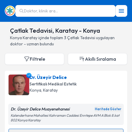
Doktor, klinik ara...
Çatlak Tedavisi, Karatay - Konya
Konya
Karatay
içinde toplam
3
Çatlak Tedavisi
uygulayan
doktor - uzman bulundu
Filtrele
Akıllı Sıralama
Dr. Üzeyir Delice
Sertifikalı Medikal Estetik
Konya
, Karatay
Dr. Üzeyir Delice Muayenehanesi
Haritada Göster
Kalenderhane Mahallesi Kahraman Caddesi Enntepe AVM A Blok 8.kat
802 Konya Karatay