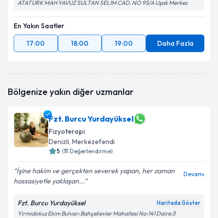
ATATÜRK MAH YAVUZ SULTAN SELİM CAD. NO 95/A Uşak Merkez
En Yakın Saatler
17:00
18:00
19:00
Daha Fazla
Bölgenize yakın diğer uzmanlar
Fzt. Burcu Yurdayüksel
Fizyoterapi
Denizli
, Merkezefendi
5
(
11
Değerlendirme)
İşine hakim ve gerçekten severek yapan, her zaman
Devamı
hassasiyetle yaklaşan...
Fzt. Burcu Yurdayüksel
Haritada Göster
Yirmidokuz Ekim Bulvarı Bahçelievler Mahallesi No:141 Daire:3