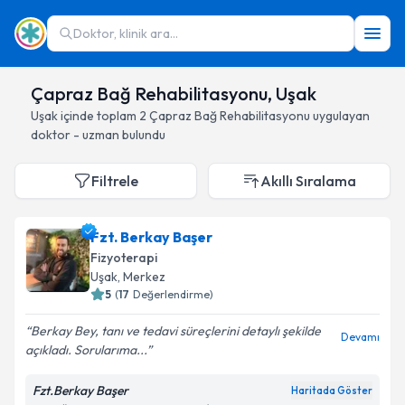
Doktor, klinik ara...
Çapraz Bağ Rehabilitasyonu, Uşak
Uşak
içinde toplam
2
Çapraz Bağ Rehabilitasyonu
uygulayan
doktor - uzman bulundu
Filtrele
Akıllı Sıralama
Fzt. Berkay Başer
Fizyoterapi
Uşak
, Merkez
5
(
17
Değerlendirme)
Berkay Bey, tanı ve tedavi süreçlerini detaylı şekilde
Devamı
açıkladı. Sorularıma...
Fzt.Berkay Başer
Haritada Göster