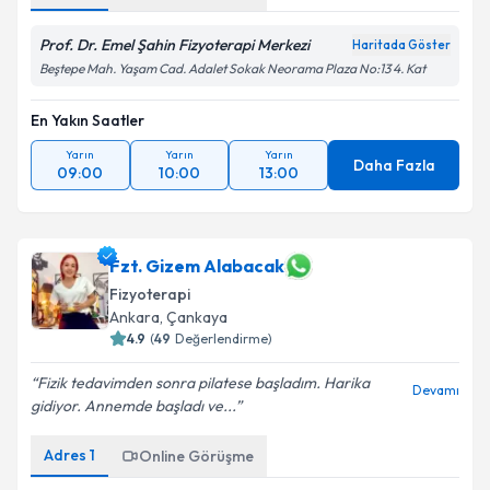
Prof. Dr. Emel Şahin Fizyoterapi Merkezi
Haritada Göster
Beştepe Mah. Yaşam Cad. Adalet Sokak Neorama Plaza No:13 4. Kat
En Yakın Saatler
Yarın
Yarın
Yarın
Daha Fazla
09:00
10:00
13:00
Fzt. Gizem Alabacak
Fizyoterapi
Ankara
, Çankaya
4.9
(
49
Değerlendirme)
Fizik tedavimden sonra pilatese başladım. Harika
Devamı
gidiyor. Annemde başladı ve...
Adres
1
Online Görüşme