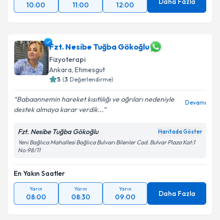
Daha Fazla
10:00
11:00
12:00
Fzt. Nesibe Tuğba Gökoğlu
Fizyoterapi
Ankara
, Etimesgut
5
(
3
Değerlendirme)
Babaannemin hareket kısıtlılığı ve ağrıları nedeniyle
Devamı
destek almaya karar verdik...
Fzt. Nesibe Tuğba Gökoğlu
Haritada Göster
Yeni Bağlıca Mahallesi Bağlıca Bulvarı Bilenler Cad. Bulvar Plaza Kat:1
No:98/11
En Yakın Saatler
Yarın
Yarın
Yarın
Daha Fazla
08:00
08:30
09:00