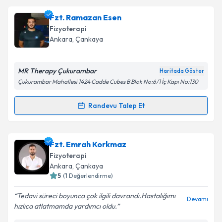
Fzt. Ramazan Esen
Fizyoterapi
Ankara
, Çankaya
MR Therapy Çukurambar
Haritada Göster
Çukurambar Mahallesi 1424 Cadde Cubes B Blok No:6/1 İç Kapı No:130
Randevu Talep Et
Randevu Takvimi Talebi
Fzt. Ramazan Esen
için randevu takvimi talebi
Fzt. Emrah Korkmaz
oluşturun. Size bu uzmandan randevu almanız için bir
Fizyoterapi
takvim hazırlandığında e-posta ile bilgilendireceğiz.
Ankara
, Çankaya
5
(
1
Değerlendirme)
E-posta Adresiniz
Tedavi süreci boyunca çok ilgili davrandı.Hastalığımı
Devamı
hızlıca atlatmamda yardımcı oldu.