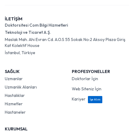
İLETİŞİM
Doktorsitesi Com Bilgi Hizmetleri
Teknoloji ve Ticaret A.Ş.
Maslak Mah. Ahi Evran Cd. A.O.S 55 Sokak No:2 Aksoy Plaza Giriş
Kat Kolektif House
İstanbul, Türkiye
SAĞLIK
PROFESYONELLER
Uzmanlar
Doktorlar İçin
Uzmanlık Alanları
Web Siteniz İçin
Hastalıklar
Kariyer
İşe Alım
Hizmetler
Hastaneler
KURUMSAL