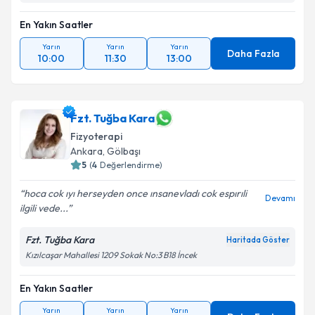
En Yakın Saatler
Yarın
Yarın
Yarın
Daha Fazla
10:00
11:30
13:00
Fzt. Tuğba Kara
Fizyoterapi
Ankara
, Gölbaşı
5
(
4
Değerlendirme)
hoca cok ıyı herseyden once ınsanevladı cok espırıli
Devamı
ilgili vede...
Fzt. Tuğba Kara
Haritada Göster
Kızılcaşar Mahallesi 1209 Sokak No:3 B18 İncek
En Yakın Saatler
Yarın
Yarın
Yarın