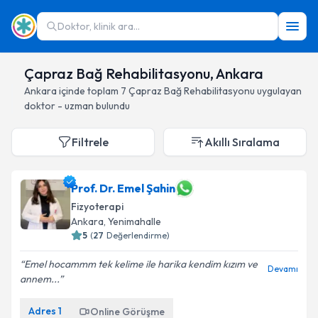
Doktor, klinik ara...
Çapraz Bağ Rehabilitasyonu, Ankara
Ankara
içinde toplam
7
Çapraz Bağ Rehabilitasyonu
uygulayan
doktor - uzman bulundu
Filtrele
Akıllı Sıralama
Prof. Dr. Emel Şahin
Fizyoterapi
Ankara
, Yenimahalle
5
(
27
Değerlendirme)
Emel hocammm tek kelime ile harika kendim kızım ve
Devamı
annem...
Adres
1
Online Görüşme