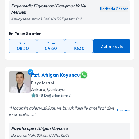
Fizyomedic Fizyoterapi Danışmanlık Ve
Haritada Göster
Merkezi
Kızılay Mah. İzmir 1 Cad. No:30 Ege Apt. D:9
En Yakın Saatler
Yarın
Yarın
Yarın
Daha Fazla
08:30
09:30
10:30
Fzt. Atılgan Koyuncu
Fizyoterapi
Ankara
, Çankaya
5
(
3
Değerlendirme)
Hocamin guleryuzlulugu ve buyuk ilgisi ile ameliyat diye
Devamı
israr edilen...
Fizyoterapist Atılgan Koyuncu
Barbaros Mah. Büklüm Cd No: 121/A,